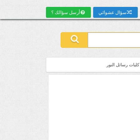
سؤال عشوائي
أرسل سؤالك ؟
كليات رسائل النور