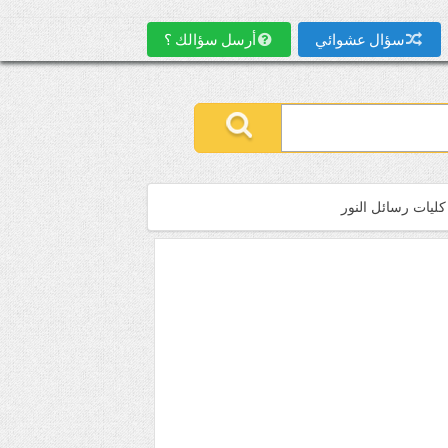
سؤال عشوائي
أرسل سؤالك ؟
كليات رسائل النور