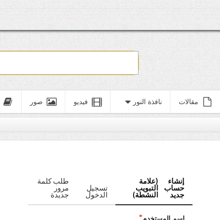
مقالات
نافذة النور
فيديو
صور
إنشاء
(علامة
طلب كلمة
حساب
التبويب
تسجيل
مرور
جديد
النشطة)
الدخول
جديدة
اسم المستخدم