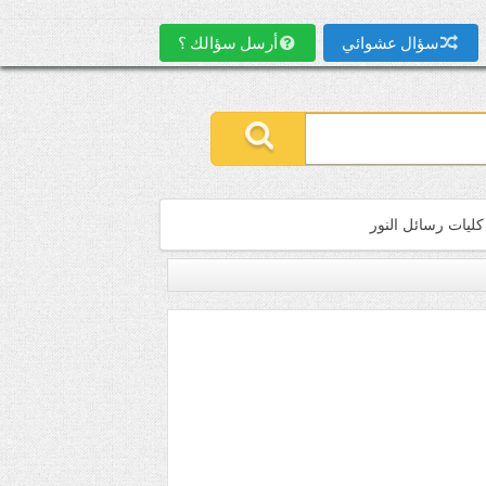
سؤال عشوائي
أرسل سؤالك ؟
كليات رسائل النور