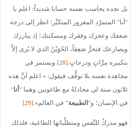
بل نجده يحاسب نفسه حسابا شديداً: اعلم يا
"أنا" المتمرّد المغرور المتكبِّر؛ انظر إلى درجة
ضعفك وعجزك وفقرك ومسكنتك؛ إذ يبارزك
ويصارعك فتخرُّ صَعِقاً، الحُوَيْنُ الذي لا يُرى إلاَّ
بتكبيره مرَّاتٍ ودرجاتٍ.
[28]
ويستمر في
مجاهدة نفسه بلا توقُّف فيقول: « اعلم أنَّ هذه
ثلاثون سنة لي مجادلةً مع طاغوتين وهما "
أنا
"
في الإنسان؛ و"
الطبيعة
" في العالم».
[29]
فهو مدركٌ للنَّفس ومتطلَّباتها الطاغية، فلذلك