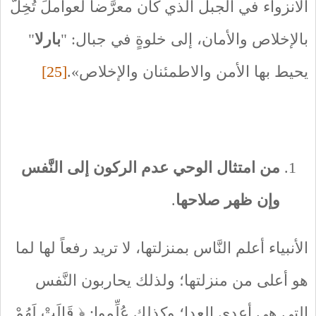
الانزواء في الجبل الذي كان معرَّضاً لعواملَ تُخِلُّ
بالإخلاص والأمان، إلى خلوةٍ في جبال: "
بارلا
"
يحيط بها الأمن والاطمئنان والإخلاص».
[25]
من امتثال الوحي عدم الركون إلى النَّفس
وإن ظهر صلاحها
.
الأنبياء أعلم النَّاس بمنزلتها، لا تريد رفعاً لها لما
هو أعلى من منزلتها؛ ولذلك يحاربون النَّفس
التي هي أعدى العِدا؛ وكذلك عُلِّموا: ﴿ قَالَتْ لَهُمْ