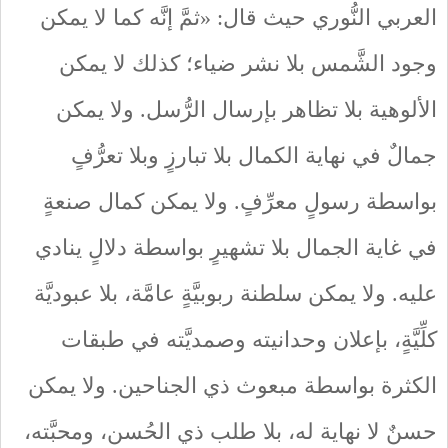
العربي النُّوري حيث قال: «ثمَّ إنَّه كما لا يمكن
وجود الشَّمس بلا نشر ضياء؛ كذلك لا يمكن
الألوهية بلا تظاهر بإرسال الرُّسل. ولا يمكن
جمالٌ في نهاية الكمال بلا تبارزٍ وبلا تعرُّفٍ
بواسطة رسولٍ معرِّفٍ. ولا يمكن كمال صنعةٍ
في غاية الجمال بلا تشهيرٍ بواسطة دلالٍ ينادي
عليه. ولا يمكن سلطنة ربوبيَّةٍ عامَّة، بلا عبوديَّة
كلِّيَّةٍ، بإعلان وحدانيته وصمديَّته في طبقات
الكثرة بواسطة مبعوث ذي الجناحين. ولا يمكن
حسنٌ لا نهاية له، بلا طلب ذي الحُسن، ومحبَّته،