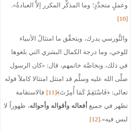
وعملٍ متجدِّدٍ؛ وما المذكِّر المكرر إلاَّ العبادةُ».
[10]
والنُّورسي يدرك، ويتحقَّق ما امتثالُ الأنبياء
للوحي، وما درجة الكمال البشري التي بلغوها
في ذلك، وبخاصَّة خاتمهم، قال: «كان الرسول
صلَّى الله عليه وسلَّم قد امتثل امتثالا كاملاً قوله
تعالى: ﴿فَاسْتَقِمْ كَمَا أُمِرْتَ﴾
[11]
فالاستقامة
تظهر في جميع
أفعاله وأقواله وأحواله
، ظهوراً لا
لبس فيه».
[12]