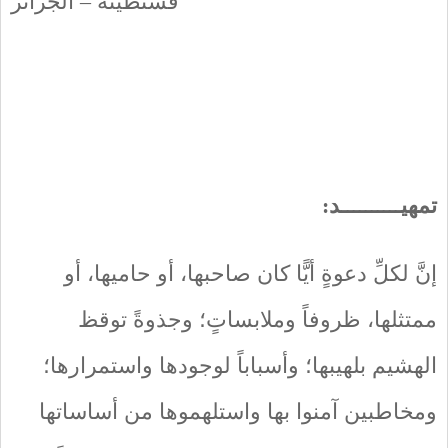
قسنطينة – الجزائر
تمهيــــــــــد:
إنَّ لكلِّ دعوةٍ أيًّا كان صاحبها، أو حاميها، أو
ممتثلها، ظروفاً وملابساتٍ؛ وجذوةً توقظ
الهشيم بلهيبها؛ وأسباباً لوجودها واستمرارها؛
ومخاطبين آمنوا بها واستلهموها من أساساتها