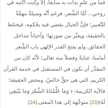
فما من علمٍ بدأت به سابقاً، إلاَّ وكنت أكتبه في
روحي... أمَّا الشِّعر، فرغم أنَّه وسيلةٌ مهمَّةٌ
للتَّعبير؛ فإنَّ الخيال يقضي فيه بحُكمِه، فيختلط
بالحقيقة، ويغيِّر من صورتها؛ وأحياناً تتداخل
الحقائق. ولم يفتح القدر الإلهي باب الشِّعر
أمامنا، عنايةً وفضلاً منه تعالى؛ لأنَّه كان من
المقدَّر أن نكون في المستقبل في خدمة القرآن
الكريم، التي هي حقٌّ خالصٌ، ومحض الحقيقة؛
فالآية الكريمة: ﴿ وَمَا عَلَّمْنَاهُ الشِّعْرَ وَمَا يَنْبَغِي
لَهُ﴾
[23]
متوجِّهة إلى هذا المعنى.
[24]