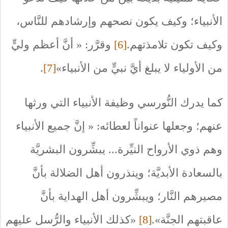
الأنبياء؛ وكيف يكون نصحهم وإرشادهم للنَّاس،
وكيف تكون تلامذتهم.
[6]
وقرَّر: « أنَّ أعظم وليٍّ
من الأولياء لا يبلغ أيَّ نبيٍّ من الأنبياء»
[7]
.
كما يدرك النُّورسي وظيفة الأنبياء التي ورثها
عنهم؛ وجعلها عنواناً لعطائه: « إنَّ جميع الأنبياء
وهم ذوي الأرواح النيِّرة... يبشِّرون البشريَّة
بالسعادة الأبديَّة؛ وينذرون أهل الضلالة بأنَّ
مصيرهم النَّار؛ ويبشِّرون أهل الهداية بأنَّ
عاقبتهم الجنَّة».
[8]
«كذلك الأنبياء والرُّسل عليهم