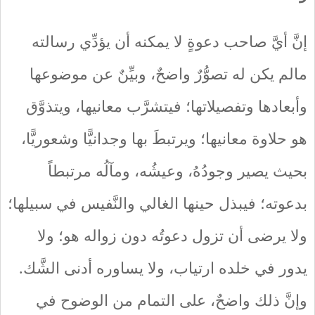
إنَّ أيَّ صاحب دعوةٍ لا يمكنه أن يؤدِّي رسالته
مالم يكن له تصوُّرٌ واضحٌ، وبيِّنٌ عن موضوعها
وأبعادها وتفصيلاتها؛ فيتشرَّب معانيها، ويتذوَّق
هو حلاوة معانيها؛ ويرتبطَ بها وجدانيًّا وشعوريًّا،
بحيث يصير وجودُهُ، وعيشُه، ومآلُه مرتبطاً
بدعوته؛ فيبذل حينها الغالي والنَّفيس في سبيلها؛
ولا يرضى أن تزول دعوتُه دون زواله هو؛ ولا
يدور في خلده ارتياب، ولا يساوره أدنى الشَّك.
وإنَّ ذلك واضحٌ، على التمام من الوضوح في