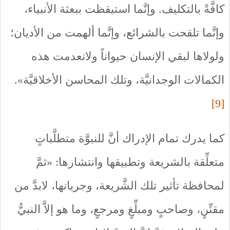
كافَّةً بالتكليف. وإنَّما استيقظت ببعثة الأنبياء،
وإنَّما تلقحت بالشرائع، وإنَّما ألهمت من الأديان؛
ولولاها لبقي الإنسان حيواناً ولانعدمت هذه
الكمالات الوجدانيَّة، وتلك المحاسن الأخلاقيَّة».
[9]
كما يدرك تمام الإدراك أنَّ للنبوَّة متطلَّباتٍ
متعلِّقة بالشريعة وتطبيقها وانتشارها: «ثمَّ
لمحافظة تأثير تلك الشَّريعة، وجريانها، لابدَّ من
مقنِّنٍ، وصاحبٍ ومبلِّغٍ ومرجعٍ، وما هو إلاَّ النبيُّ