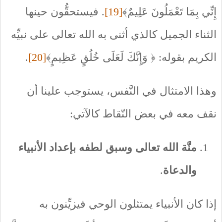
إِنِّي بِمَا تَعْمَلُونَ عَلِيمٌ﴾
[19]
. فيستحقُّون حينها
الثناء الجميل كالذي أثنى به الله تعالى على نبيِّه
الكريم بقوله: ﴿ وَإِنَّكَ لَعَلَى خُلُقٍ عَظِيمٍ﴾
[20]
.
وهذا الامتثال في النَّفس، يستوجب علينا أن
نقف معه في بعض النّقاط كالآتي:
منَّة الله تعالى وسبق لطفه بإعداد الأنبياء
والدعاة
.
إذا كان الأنبياء يمتثلون الوحي فيزيِّنون به