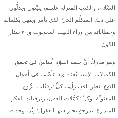
السَّلام، والكتب المنزلة عليهم، يبيِّنون ويدلُّون
على ذلك المتكلِّم الحيّ الذي يأمر وينهى بكلماته
وخطاباته من وراء الغيب المحجوب وراء ستار
الكون
وهو مدركٌ أنَّ حلقة النبوَّة أساسٌ في تحقق
الكمالات الإنسانيَّة: « وإذا تأمَّلت في أحوال
النوع بنظر نافذٍ، رأيت كلَّ ترقيَّات الرُّوح
المعنويَّة؛ وكلَّ تكمُّلات العقل، وترقيات الفكر
المثمرة، بدرجةٍ تحير فيها العقول؛ إنَّما وجدت