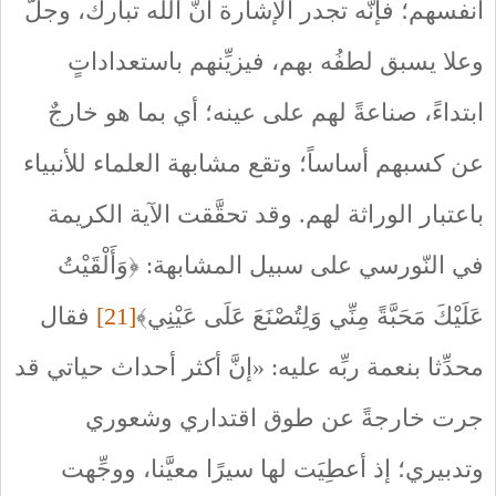
أنفسهم؛ فإنَّه تجدر الإشارة أنَّ الله تبارك، وجلَّ
وعلا يسبق لطفُه بهم، فيزيِّنهم باستعداداتٍ
ابتداءً، صناعةً لهم على عينه؛ أي بما هو خارجٌ
عن كسبهم أساساً؛ وتقع مشابهة العلماء للأنبياء
باعتبار الوراثة لهم. وقد تحقَّقت الآية الكريمة
في النّورسي على سبيل المشابهة: ﴿وَأَلْقَيْتُ
عَلَيْكَ مَحَبَّةً مِنِّي وَلِتُصْنَعَ عَلَى عَيْنِي﴾
[21]
فقال
محدِّثا بنعمة ربِّه عليه: «إنَّ أكثر أحداث حياتي قد
جرت خارجةً عن طوق اقتداري وشعوري
وتدبيري؛ إذ أعطِيَت لها سيرًا معيَّنا، ووجِّهت