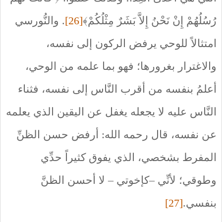
رُسُلُهُمْ إِنْ نَحْنُ إِلاَّ بَشَرٌ مِثْلُكُمْ﴾
[26]
. والنُّورسي
امتثالاً للوحي يرفض الركون إلى نفسه،
والاغترار بغرورها؛ فهو بما علمه من الوحي،
أعلمُ بنفسه من أقرب النَّاس إلى نفسه، فثناء
النَّاس عليه لا يجعله يغفل عن اليقين الذي يعلمه
عن نفسه، قال رحمه الله: أرفض حسن الظنِّ
المفرط بشخصي، الذي يفوق كثيراً حدِّي
وطوقي؛ لأنِّي –كإخوتي – لا أحسن الظنَّ
بنفسي.
[27]