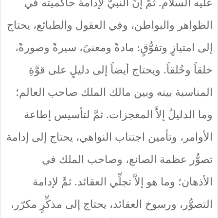
عليه السلام. ثمَّ إنَّ النبيَّ لإدامة حاكميته في
الظواهر والبواطن، وفي العقول والطبائع، يحتاج
إلى امتيازٍ وتفوُّقٍ: مادةً ومعنىً، سيرةً وصورةً،
خلقاً وخُلقاً. ويحتاج أيضاً إلى دليلٍ على قوَّةِ
المناسبة بينه وبين مالك الملك صاحب العالم؛
وما الدليلُ إلاَّ المعجزات. ثمَّ لتأسيس إطاعة
الأوامر، وتأمين اجتناب النواهي، يحتاج إلى إدامة
تصوُّر عظمة الصانع، وصاحب الملك في
الأذهان؛ وما هو إلاَّ تجلِّي العقائد. ثمَّ لإدامة
التصوُّر، ورسوخ العقائد، يحتاج إلى مذكِّرٍ مكرّر،