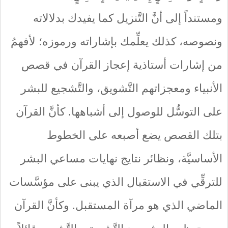
ومستنداً إلى أنَّ التَّنزيل كما يفيدك بدلالاته
ونصوصه، كذلك يعلِّمك بإشاراته ورموزه؛ لأفهمُ
من إشارات أستاذية إعجاز القرآن في قصص
الأنبياء ومعجزاتهم التَّشويق، والتَّشجيع للبشر
على التوسُّل للوصول إلى أشباهها. كأنَّ القرآن
بتلك القصص يضع أصبعه على الخطوط
الأساسيَّة، ونظائر نتايج نهايات مساعي البشر
للترقِّي في الاستقبال الذي يبنى على مؤسَّسات
الماضي الذي هو مرآة المستقبل. وكأنَّ القرآن