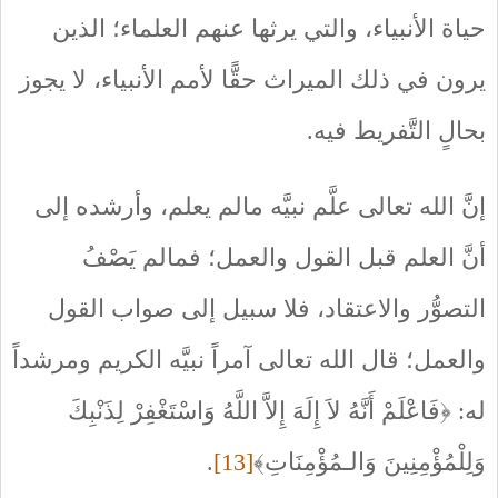
حياة الأنبياء، والتي يرثها عنهم العلماء؛ الذين
يرون في ذلك الميراث حقًّا لأمم الأنبياء، لا يجوز
بحالٍ التَّفريط فيه.
إنَّ الله تعالى علَّم نبيَّه مالم يعلم، وأرشده إلى
أنَّ العلم قبل القول والعمل؛ فمالم يَصْفُ
التصوُّر والاعتقاد، فلا سبيل إلى صواب القول
والعمل؛ قال الله تعالى آمراً نبيَّه الكريم ومرشداً
له: ﴿فَاعْلَمْ أَنَّهُ لاَ إِلَهَ إِلاَّ اللَّهُ وَاسْتَغْفِرْ لِذَنْبِكَ
وَلِلْمُؤْمِنِينَ وَالـمُؤْمِنَاتِ﴾
[13]
.