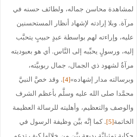
لمشاهدة محاسن جماله، ولطائف حسنه في
مرآة. وبلا إرادته لإشهاد أنظار المستحسنين
عليه، وإراءته لهم بواسطة عبدٍ حبيبٍ يتحبَّب
إليه، ورسولٍ يحبِّبه إلى النَّاس. أي هو بعبوديته
مرآةٌ لشهود ذي الجمال، جمال ربوبيَّته،
وبرسالته مدار إشهاده»
[4]
. وقد خصَّ النبيَّ
محمَّدا صلى الله عليه وسلَّم بأعظم الشرف
والوصف والتعظيم، وأهليته للرسالة العظيمة
الخاتمة
[5]
. كما إنَّه بيَّن وظيفة الرسول في
حكاية تمثيليَّة بديعة بيَّن من خلالها كيف تدعو