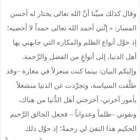
وقال كذلك مبيِّنا أنَّ الله تعالى يختار له أحسن
المسار: « إنَّني أحمد الله تعالى حمداً لا أحصيه؛
إذ حوَّل أنواع الظلم والمكاره التي جابهني بها
أهل الدنيا، إلى أنواعٍ من الفضل والرَّحمة.
وإليكم البيان: بينما كنت منعزلاً في مغارة –وقد
طلَّقت السياسة، وتجرَّدت عن الدنيا منشغلاً
بأمور آخرتي- أخرجني أهل الدُّنيا من هناك،
ونفوني –ظلماً وعدواناً – فجعل الخالق الرَّحيم
الحكيم هذا النفيَ لي رحمةً؛ إذ حوَّل ذلك