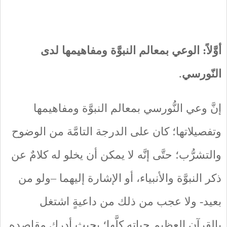
أوَّلاً: الوعي بمعالم النبوَّة ومفاهيمها لدى
النّورسي
.
إنَّ وعي النُّورسي بمعالم النبوَّة ومفاهيمها
وتفصيلاتها؛ كان على الدرجة التامَّة من الوضوح
والتشرُّب؛ حتَّى إنَّه لا يمكن أن يخلو له كلامٌ عن
ذكر النبوَّة والأنبياء، أو الإشارة إليهما –ولو من
بعيد- ولا عجب من ذلك من داعيةٍ اشتغل
بالقرآن العظيم حياته كلَّها؛ بحيث أدرك مقاصده