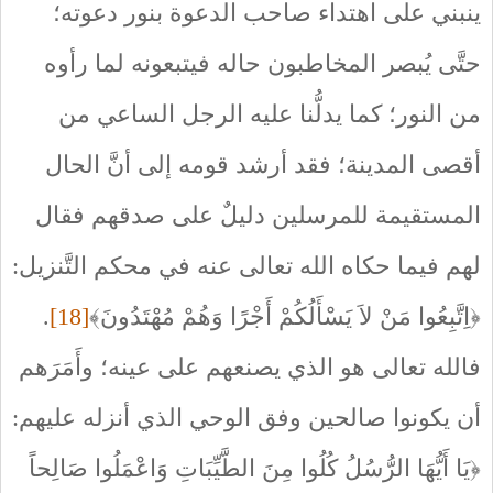
ينبني على اهتداء صاحب الدعوة بنور دعوته؛
حتَّى يُبصر المخاطبون حاله فيتبعونه لما رأوه
من النور؛ كما يدلُّنا عليه الرجل الساعي من
أقصى المدينة؛ فقد أرشد قومه إلى أنَّ الحال
المستقيمة للمرسلين دليلٌ على صدقهم فقال
لهم فيما حكاه الله تعالى عنه في محكم التَّنزيل:
﴿اِتَّبِعُوا مَنْ لاَ يَسْأَلُكُمْ أَجْرًا وَهُمْ مُهْتَدُونَ﴾
[18]
.
فالله تعالى هو الذي يصنعهم على عينه؛ وأَمَرَهم
أن يكونوا صالحين وفق الوحي الذي أنزله عليهم:
﴿يَا أَيُّهَا الرُّسُلُ كُلُوا مِنَ الطَّيِّبَاتِ وَاعْمَلُوا صَالِحاً