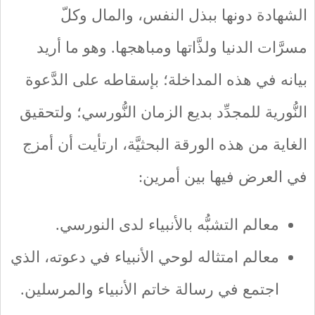
الشهادة دونها ببذل النفس، والمال وكلّ
مسرَّات الدنيا ولذَّاتها ومباهجها. وهو ما أريد
بيانه في هذه المداخلة؛ بإسقاطه على الدَّعوة
النُّورية للمجدِّد بديع الزمان النُّورسي؛ ولتحقيق
الغاية من هذه الورقة البحثيَّة، ارتأيت أن أمزج
في العرض فيها بين أمرين:
معالم التشبُّه بالأنبياء لدى النورسي.
معالم امتثاله لوحي الأنبياء في دعوته، الذي
اجتمع في رسالة خاتم الأنبياء والمرسلين.