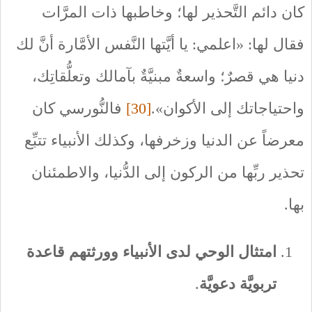
كان دائم التَّحذير لها؛ وخاطبها ذات المرَّات
فقال لها: «اعلمي: يا أيَّتها النَّفس الأمَّارة أنَّ لك
دنيا هي قصرٌ؛ واسعةٌ مبنيَّةٌ بآمالك وتعلُّقاتِك،
واحتياجاتك إلى الأكوان».
[30]
فالنُّورسي كان
معرضاً عن الدنيا وزخرفها، وكذلك الأنبياء تتبِّع
تحذير ربِّها من الركون إلى الدُّنيا، والاطمئنان
بها.
امتثال الوحي لدى الأنبياء وورثتهم قاعدة
تربويَّة دعويَّة
.