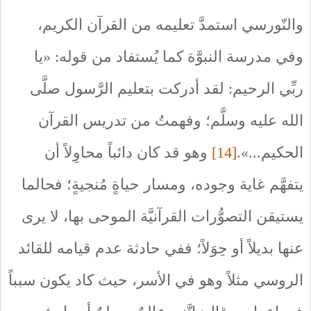
والنّورسي استمدَّ تعليمه من القرآن الكريم،
وفي مدرسة النبوَّة كما يُستفاد من قوله: «يا
ربِّي الرحيم: لقد أدركت بتعليم الرَّسول صلَّى
الله عليه وسلَّم؛ وفهمتُ من تدريس القرآن
الحكيم...».
[14]
وهو قد كان دائباً محاوِلاً أن
يتفهَّم غاية وجوده، ومسار حياةٍ مُنجيةٍ؛ فحالما
يستيقن التصوُّرات القرآنيَّة الموحى بها، لا يرى
عنها بديلاً أو حِوَلاً؛ ففي حادثة عدم قيامه للقائد
الروسي مثلاً وهو في الأسر، حيث كاد يكون سبباً