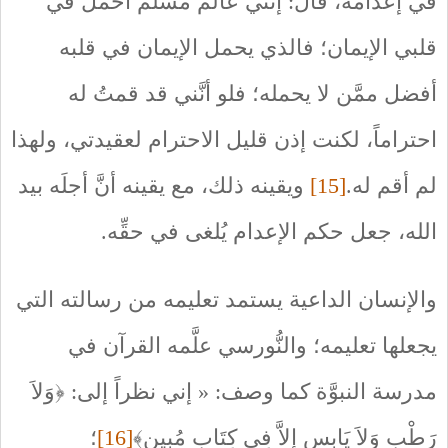
في إعدامه، قال: إنَّني عالمٌ مسلمٌ أحمل في
قلبي الإيمان؛ فالذي يحمل الإيمان في قلبه
أفضل ممَّن لا يحمله؛ فلو أنَّني قد قمتُ له
احتراماً، لكنت إذن قليل الاحترام لعقيدتي، ولهذا
لم أقم له.
[15]
ويقينه ذلك، مع يقينه أنَّ أجلَه بيد
الله، جعل حكم الإعدام يُلغى في حقِّه.
والإنسان الداعية يستمد تعليمه من رسالته التي
يجعلها تعليمه؛ والنُّورسي علَّمه القرآن في
مدرسة النبوَّة كما وصف: « إني نظراً إلى: ﴿وَلاَ
رَطْبٍ وَلاَ يَابِسٍ إِلاَّ فِي كِتَابٍ مُبِينٍ﴾
[16]
؛