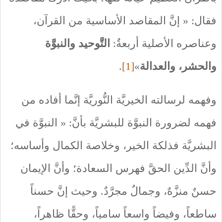
فقال: « إنَّ المقاصد الأساسية من القرآن،
وعناصره الأصلية أربعةٌ:
التَّوحيد والنبوَّة
والحشر، والعدالة
»
[1]
.
وفهمه لرسالته الخيريَّة النُّوريَّة إنَّما أفاده من
فهمه لضرورة النبوَّة للبشريَّة بأنَّ: « النبوَّة في
البشريَّة فذلكة الخير، وخلاصة الكمال وأساسه؛
وأنَّ الدِّين الحقَّ فهرس السعادة؛ وأنَّ الإيمان
حسنٌ منزَّهٌ، وجمالٌ مجرَّدٌ. وحيث إنَّ حسناً
ساطعاً، وفيضاً واسعاً سامياً، وحقًّا ظاهراً،