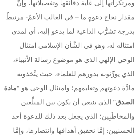
ومرتكزاتها إلى غاية دقائقها وتفصيلاتها. وإنَّ
مقدار نجاح دعوةٍ ما – في الغالب الأعمّ- مرتبطٌ
بدرجة تشرُّب الداعية لما يدعو إليه، أي لمدى
امتثاله له، وهو في الشَّأن الإسلامي امتثال
الوحي الإلهي الذي هو موضوع رسالة الأنبياء،
الذي يورِّثونه بدورهم للعلماء، حيث يتَّخذونه
مادَّة دعوتهم وتعليمهم؛ وامتثال الوحي هو "
مادة
الصدق
" الذي ينبغي أن يكون بين المبلِّغين
والمخاطَبِين؛ الذي يجعل بعد ذلك للدعوة أحد
الحسنيين: إمَّا تحقيق أهدافها وانتصارها، وإمَّا