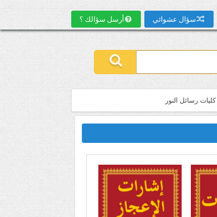
سؤال عشوائي
أرسل سؤالك ؟
كليات رسائل النور