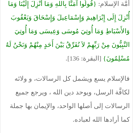
أُمَّة الإسلام:
{قُولُوا آَمَنَّا بِاللهِ وَمَا أُنْزِلَ إِلَيْنَا وَمَا
أُنْزِلَ إِلَى إِبْرَاهِيمَ وَإِسْمَاعِيلَ وَإِسْحَاقَ وَيَعْقُوبَ
وَالأَسْبَاطِ وَمَا أُوتِيَ مُوسَى وَعِيسَى وَمَا أُوتِيَ
النَّبِيُّونَ مِنْ رَبِّهِمْ لاَ نُفَرِّقُ بَيْنَ أَحَدٍ مِنْهُمْ وَنَحْنُ لَهُ
مُسْلِمُونَ}
[البقرة: 136].
فالإسلام يسع ويشمل كل الرسالات، و ولائه
لكافَّة الرسل، ويوحد دين الله ، ويرجع جميع
الرسالات إلى أصلها الواحد، والإيمان بها جملة
كما أرادها الله لعباده.