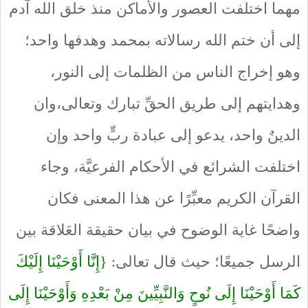
مهما اختلفت العصور والأماكن منذ خلق الله آدم
إلى أن ختم الله رسالاته بمحمد وهدفها واحد؛
وهو إخراج الناس من الظلمات إلى النور،
وهدايتهم إلى طريق الحقِّ تبارك وتعالى،وان
الدينٌ واحد، يدعو إلى عبادة ربٍّ واحد وإن
اختلفت الشرائع في الأحكام الفرعيَّة، وجاء
القرآن الكريم معبِّرًا عن هذا المعنى فكان
واضحًا غاية الوضوح في بيان حقيقة العَلاقة بين
الرسل جميعًا؛ حيث قال تعالى:
{إِنَّا أَوْحَيْنَا إِلَيْكَ
كَمَا أَوْحَيْنَا إِلَى نُوحٍ وَالنَّبِيِّينَ مِنْ بَعْدِهِ وَأَوْحَيْنَا إِلَى