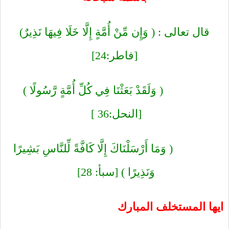
قال تعالى : ( وَإِن مِّنْ أُمَّةٍ إِلَّا خَلَا فِيهَا نَذِيرٌ
)
[فاطر:24]‏
( وَلَقَدْ بَعَثْنَا فِي كُلِّ أُمَّةٍ رَّسُولًا
)
[النحل:36 ] ‏
( وَمَا أَرْسَلْنَاكَ إِلَّا كَافَّةً لِّلنَّاسِ بَشِيرًا
وَنَذِيرًا
) [سبأ: 28] ‏
ايها المستخلف المبارك