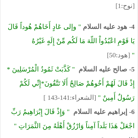
[نوح:1]
4- هود عليه السلام
" وإلى عَادٍ أَخَاهُمْ هُوداً قَالَ
يَا قَوْمِ اعْبُدُواْ اللّهَ مَا لَكُم مِّنْ إِلَهٍ غَيْرُهُ
"
[هود:50]
5- صالح عليه السلام
" كَذَّبَتْ ثَمُودُ الْمُرْسَلِينَ *
إِذْ قَالَ لَهُمْ أَخُوهُمْ صَالِحٌ أَلَا تَتَّقُونَ*إِنِّي لَكُمْ
رَسُولٌ أَمِينٌ "
[الشعراء:141-143 ]
6- إبراهيم عليه السلام
" وَإِذْ قَالَ إِبْرَاهِيمُ رَبِّ
اجْعَلْ هَذَا بَلَداً آمِناً وَارْزُقْ أَهْلَهُ مِنَ الثَّمَرَاتِ "