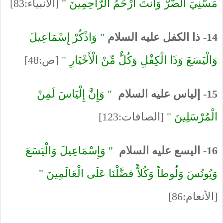
مَسَّنِيَ الضُّرُّ وَأَنتَ أَرْحَمُ الرَّاحِمِينَ "
[الأنبياء:83]
14- ذا الكفل عليه السلام
" وَاذْكُرْ إِسْمَاعِيلَ
وَالْيَسَعَ وَذَا الْكِفْلِ وَكُلٌّ مِّنْ الْأَخْيَارِ "
[ص:48]
15- إلياس عليه السلام
" وَإِنَّ إِلْيَاسَ لَمِنْ
الْمُرْسَلِينَ "
[الصافات:123]
16- اليسع عليه السلام
" وَإِسْمَاعِيلَ وَالْيَسَعَ
وَيُونُسَ وَلُوطاً وَكُلاًّ فضَّلْنَا عَلَى الْعَالَمِينَ "
[الأنعام:86]