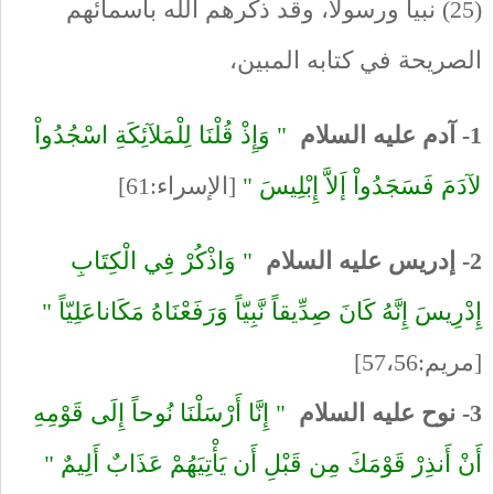
(25) نبياً ورسولاً، وقد ذكرهم الله بأسمائهم
الصريحة في كتابه المبين،
1- آدم عليه السلام
" وَإِذْ قُلْنَا لِلْمَلآئِكَةِ اسْجُدُواْ
لآدَمَ فَسَجَدُواْ إَلاَّ إِبْلِيسَ "
[الإسراء:61]
2- إدريس عليه السلام
" وَاذْكُرْ فِي الْكِتَابِ
إِدْرِيسَ إِنَّهُ كَانَ صِدِّيقاً نَّبِيّاً وَرَفَعْنَاهُ مَكَاناعَلِيّاً "
[مريم:57،56]
3- نوح عليه السلام
" إِنَّا أَرْسَلْنَا نُوحاً إِلَى قَوْمِهِ
أَنْ أَنذِرْ قَوْمَكَ مِن قَبْلِ أَن يَأْتِيَهُمْ عَذَابٌ أَلِيمٌ "