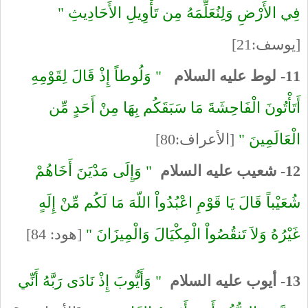
فِي الأَرْضِ وَلِنُعَلِّمَهُ مِن تَأْوِيلِ الأَحَادِيثِ "
[يوسف:21]
11- لوط عليه السلام
" وَلُوطاً إِذْ قَالَ لِقَوْمِهِ
أَتَأْتُونَ الْفَاحِشَةَ مَا سَبَقَكُم بِهَا مِنْ أَحَدٍ مِّن
الْعَالَمِينَ "
[الأعراف:80]
12- شعيب عليه السلام
" وَإِلَى مَدْيَنَ أَخَاهُمْ
شُعَيْباً قَالَ يَا قَوْمِ اعْبُدُواْ اللّهَ مَا لَكُم مِّنْ إِلَهٍ
غَيْرُهُ وَلاَ تَنقُصُواْ الْمِكْيَالَ وَالْمِيزَانَ "
[هود: 84]
13- أيوب عليه السلام
" وَأَيُّوبَ إِذْ نَادَى رَبَّهُ أَنِّي