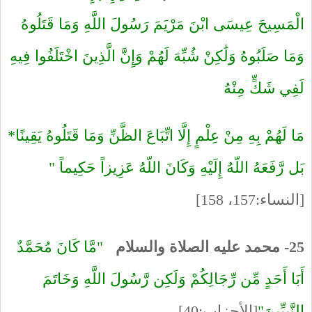
الْمَسِيحَ عِيسَى ابْنَ مَرْيَمَ رَسُولَ اللَّهِ وَمَا قَتَلُوهُ
وَمَا صَلَبُوهُ وَلَٰكِنْ شُبِّهَ لَهُمْ وَإِنَّ الَّذِينَ اخْتَلَفُوا فِيهِ
لَفِي شَكٍّ مِنْهُ
مَا لَهُمْ بِهِ مِنْ عِلْمٍ إِلَّا اتِّبَاعَ الظَّنِّ وَمَا قَتَلُوهُ يَقِينًا*
بَل رَّفَعَهُ اللّهُ إِلَيْهِ وَكَانَ اللّهُ عَزِيزاً حَكِيماً "
[النساء:157، 158]
25- محمد عليه الصلاة والسلام
"مَّا كَانَ مُحَمَّدٌ
أَبَا أَحَدٍ مِّن رِّجَالِكُمْ وَلَكِن رَّسُولَ اللَّهِ وَخَاتَمَ
النَّبِيِّينَ"
[الأحزاب:40]