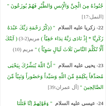
جُنُودُهُ مِنَ الْجِنِّ وَالْإِنسِ وَالطَّيْرِ فَهُمْ يُوزَعُونَ "
[النمل:17]
22- زكريا عليه السلام
" (ذِكْرُ رَحْمَةِ رَبِّكَ عَبْدَهُ
زَكَرِيَّا * إِذْ نَادَى رَبَّهُ نِدَاء خَفِيّاً )
مريم(2-3)
( آيَتُكَ
أَلَّا تُكَلِّمَ النَّاسَ ثَلَاثَ لَيَالٍ سَوِيّاً ) "
مريم (10)
23- يحيى عليه السلام
" أَنَّ اللّهَ يُبَشِّرُكَ بِيَحْيَى
مُصَدِّقاً بِكَلِمَةٍ مِّنَ اللّهِ وَسَيِّداً وَحَصُوراً وَنَبِيّاً مِّنَ
الصَّالِحِينَ "
[آل عمران:39]
24- عيسى عليه السلام
" وَقَوْلِهِمْ إِنَّا قَتَلْنَا