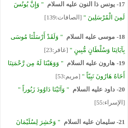
17- يونس ذا النون عليه السلام
" وَإِنَّ يُونُسَ
لَمِنَ الْمُرْسَلِينَ "
[الصافات:139]
18- موسى عليه السلام
" وَلَقَدْ أَرْسَلْنَا مُوسَى
بِآيَاتِنَا وَسُلْطَانٍ مُّبِينٍ "
[غافر:23]
19- هارون عليه السلام
" وَوَهَبْنَا لَهُ مِن رَّحْمَتِنَا
أَخَاهُ هَارُونَ نَبِيّاً "
[مريم:53]
20- داود عليه السلام
" وَآتَيْنَا دَاوُودَ زَبُوراً "
[الإسراء:55]
21- سليمان عليه السلام
" وَحُشِرَ لِسُلَيْمَانَ