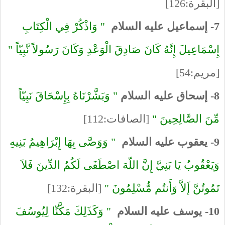
[البقرة:126]
7- إسماعيل عليه السلام
" وَاذْكُرْ فِي الْكِتَابِ
إِسْمَاعِيلَ إِنَّهُ كَانَ صَادِقَ الْوَعْدِ وَكَانَ رَسُولاً نَّبِيّاً "
[مريم:54]
8- إسحاق عليه السلام
" وَبَشَّرْنَاهُ بِإِسْحَاقَ نَبِيّاً
مِّنَ الصَّالِحِينَ "
[الصافات:112]
9- يعقوب عليه السلام
" وَوَصَّى بِهَا إِبْرَاهِيمُ بَنِيهِ
وَيَعْقُوبُ يَا بَنِيَّ إِنَّ اللّهَ اصْطَفَى لَكُمُ الدِّينَ فَلاَ
تَمُوتُنَّ إَلاَّ وَأَنتُم مُّسْلِمُونَ "
[البقرة:132]
10- يوسف عليه السلام
" وَكَذَلِكَ مَكَّنِّا لِيُوسُفَ