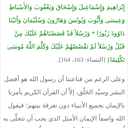
إِبْرَاهِيمَ وَإِسْمَاعِيلَ وَإِسْحَاقَ وَيَعْقُوبَ وَالأَسْبَاطِ
وَعِيسَى وَأَيُّوبَ وَيُونُسَ وَهَارُونَ وَسُلَيْمَانَ وَآَتَيْنَا
دَاوُودَ زَبُورًا * وَرُسُلاً قَدْ قَصَصْنَاهُمْ عَلَيْكَ مِنْ
قَبْلُ وَرُسُلاً لَمْ نَقْصُصْهُمْ عَلَيْكَ وَكَلَّمَ اللَّهُ مُوسَى
تَكْلِيمًا}
[النساء: 163، 164].
وعلى الرغم من قناعتنا أن رسول الله هو أفضل
البشر وسيِّد الخَلْق، إلاَّ أن القرآن الكريم يأمرنا
بالإيمان بجميع الأنبياء دون تفرقة بينهم؛ فيقول
الله واصفاً الإيمان الأمثل الذي يجب أن تتحلَّى به