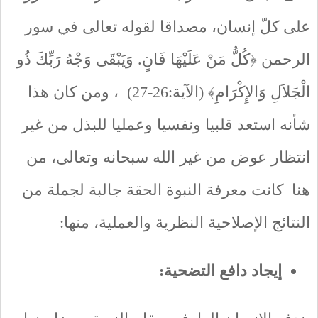
على كلّ إنسان، مصداقا لقوله تعالى في سور
الرحمن ﴿كُلُّ مَنْ عَلَيْهَا فَانٍ. وَيَبْقَى وَجْهُ رَبِّكَ ذُو
الْجَلاَلِ وَالإِكْرَامِ﴾ (الآية:26-27) ، ومن كان هذا
شأنه استعد قلبيا ونفسيا وعمليا للبذل من غير
انتظار عوض من غير الله سبحانه وتعالى، من
هنا كانت معرفة النبوة الحقة جالبة لجملة من
النتائج الإصلاحية النظرية والعملية، منها:
إيجاد دافع التضحية: