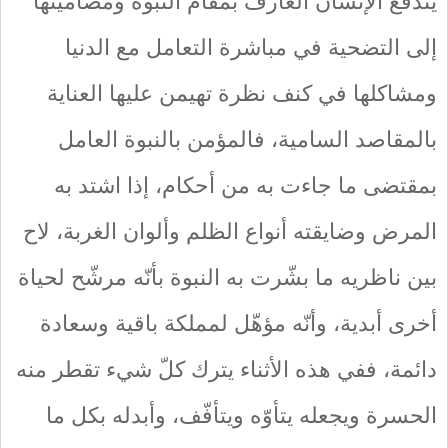
يندفع الإنسان العارف بمقام النبوة ومضامينها
إلى التضحية في مباشرة التعامل مع الدنيا
ومشاكلها في كنف نظرة تهيمن عليها العناية
بالمقاصد السامية، فالمؤمن بالنبوة العامل
بمقتضى ما جاءت به من أحكام، إذا اشتد به
المرض وضايقته أنواع الظلم وألوان الغربة، لاح
بين ناظريه ما بشّرت به النبوة بأنّه مرشّح لحياة
أخرى أبدية، وأنّه مؤهّل لمملكة باقية وسعادة
دائمة، ففي هذه الأثناء يترك كلّ شيء تقطر منه
الحسرة ويجعله يتأوّه ويتأفّف، وأبدله بكل ما