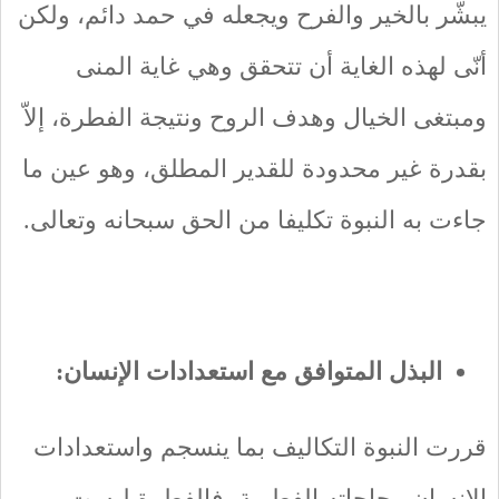
يبشّر بالخير والفرح ويجعله في حمد دائم، ولكن
أنّى لهذه الغاية أن تتحقق وهي غاية المنى
ومبتغى الخيال وهدف الروح ونتيجة الفطرة، إلاّ
بقدرة غير محدودة للقدير المطلق، وهو عين ما
جاءت به النبوة تكليفا من الحق سبحانه وتعالى.
البذل المتوافق مع استعدادات الإنسان:
قررت النبوة التكاليف بما ينسجم واستعدادات
الإنسان وحاجاته الفطرية، فالفطرة ليست