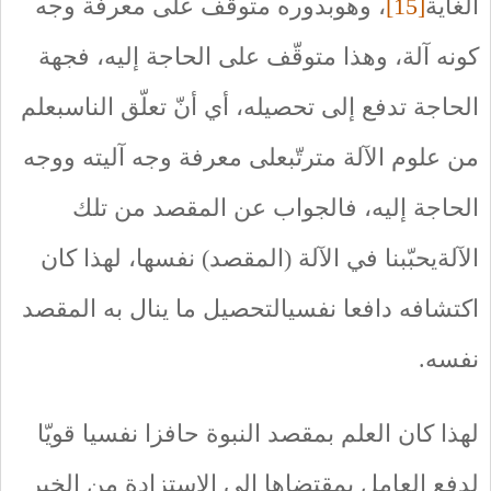
الغاية
[15]
، وهوبدوره متوقّف على معرفة وجه
كونه آلة، وهذا متوقّف على الحاجة إليه، فجهة
الحاجة تدفع إلى تحصيله، أي أنّ تعلّق الناسبعلم
من علوم الآلة مترتّبعلى معرفة وجه آليته ووجه
الحاجة إليه، فالجواب عن المقصد من تلك
الآلةيحبّبنا في الآلة (المقصد) نفسها، لهذا كان
اكتشافه دافعا نفسيالتحصيل ما ينال به المقصد
نفسه.
لهذا كان العلم بمقصد النبوة حافزا نفسيا قويّا
لدفع العامل بمقتضاها إلى الاستزادة من الخير