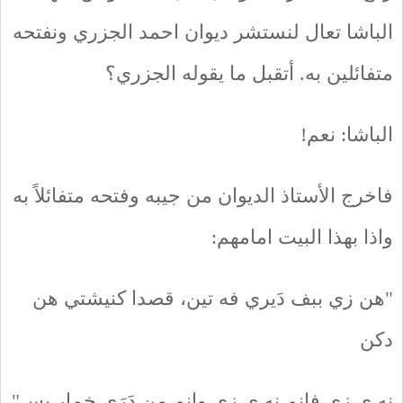
الباشا تعال لنستشر ديوان احمد الجزري ونفتحه
متفائلين به. أتقبل ما يقوله الجزري؟
الباشا: نعم!
فاخرج الأستاذ الديوان من جيبه وفتحه متفائلاً به
واذا بهذا البيت امامهم:
"هن زي ببف دَيري فه تين، قصدا كنيشتي هن
دكن
نه ي زي فانم نه ي زي وانم من دَرَي خمار بس"