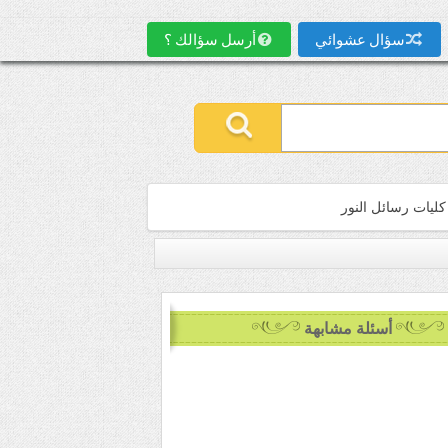
سؤال عشوائي
أرسل سؤالك ؟
كليات رسائل النور
أسئلة مشابهة