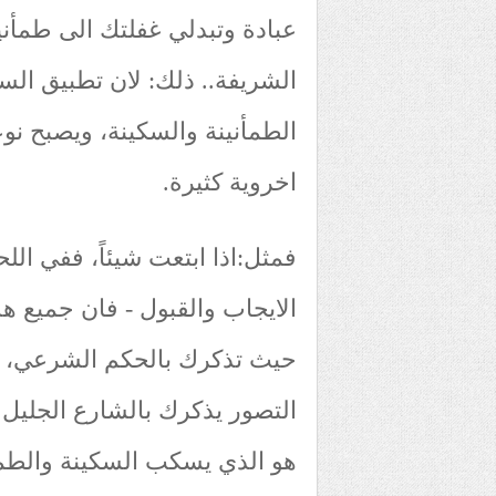
عبادة وتبدلي غفلتك الى طمأنين
الشريفة.. ذلك: لان تطبيق السن
الطمأنينة والسكينة، ويصبح نوع
اخروية كثيرة.
فمثل:اذا ابتعت شيئاً، ففي الل
الايجاب والقبول - فان جميع هذ
حيث تذكرك بالحكم الشرعي، مما
التصور يذكرك بالشارع الجليل سب
هو الذي يسكب السكينة والطمأ