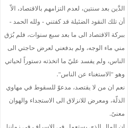
الدَّين بعد سنتين، لعدم التزامهم بالاقتصاد، الاّ
أن تلك النقود الضئيلة قد كفتني - ولله الحمد -
ببركة الاقتصاد الى ما بعد سبع سنوات، فلم بُرَق
مني ماء الوجه، ولم بدفعني لعرض حاجتي الى
الناس، ولم يفسد عليّ ما اتخذته دستوراً لحياتي
وهو "الاستغناء عن الناس".
نعم ان من لا يقتصد، مدعوّ للسقوط في مهاوي
الذلّة، ومعرض للانزلاق الى الاستجداء والهوان
معنىً.
ان المال الذي يستعمل في الاسراف في زماننا