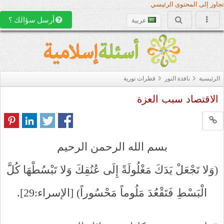
جاوز إلى المحتوى الرئيسي
أرسل سؤالك ؟
عربية
الرئيسية
نافذة النور
قطرات نورية
الاقتصاد سبب العزة
بسم الله الرحمن الرحيم
(وَلا تَجْعَلْ يَدَكَ مَغْلُولَةً إِلَى عُنُقِكَ وَلا تَبْسُطْهَا كُلَّ
الْبَسْطِ فَتَقْعُدَ مَلُوماً مَحْسُوراً) [الإسراء:29].