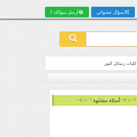
سؤال عشوائي
أرسل سؤالك ؟
كليات رسائل النور
أسئلة مشابهة