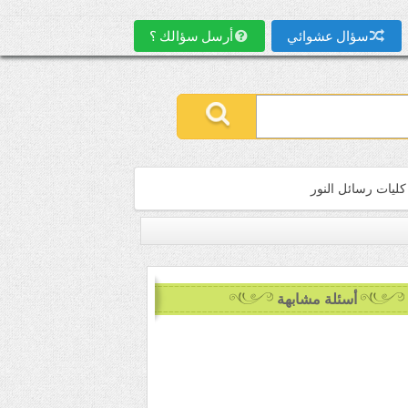
سؤال عشوائي
أرسل سؤالك ؟
كليات رسائل النور
أسئلة مشابهة