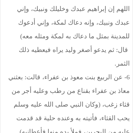
اللهم إن إبراهيم عبدك وخليلك ونبيك، وإني
عبدك ونبيك، وإنه دعاك لمكة، وإني أدعوك
للمدينة بمثل ما دعاك به لمكة ومثله معه)
قال: ثم يدعو أصغر وليد يراه فيعطيه ذلك
الثمر.
6- عن الربيع بنت معوذ بن عفراء، قالت: بعثني
معاذ بن عفراء بقناع من رطب وعليه أجر من
قثاء زغب، (وكان النبي صلى الله عليه وسلم
يحب القثاء، فأتيته به وعنده حلية قد قدمت
عليه من البحرين، فملأ يده منها فأعطانيه)