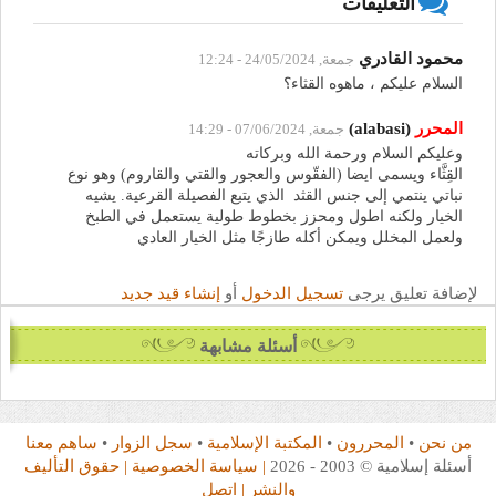
التعليقات
محمود القادري
جمعة, 24/05/2024 - 12:24
السلام عليكم ، ماهوه القثاء؟
المحرر
(alabasi)
جمعة, 07/06/2024 - 14:29
وعليكم السلام ورحمة الله وبركاته
القِثَّاء ويسمى ايضا (الفقّوس والعجور والقتي والقاروم) وهو نوع
نباتي ينتمي إلى جنس القثد الذي يتبع الفصيلة القرعية. يشيه
الخيار ولكنه اطول ومحزز بخطوط طولية يستعمل في الطبخ
ولعمل المخلل ويمكن أكله طازجًا مثل الخيار العادي
لإضافة تعليق يرجى
تسجيل الدخول
أو
إنشاء قيد جديد
أسئلة مشابهة
من نحن
•
المحررون
•
المكتبة الإسلامية
•
سجل الزوار
•
ساهم معنا
أسئلة إسلامية © 2003 - 2026
| سياسة الخصوصية
| حقوق التأليف
والنشر
| اتصل