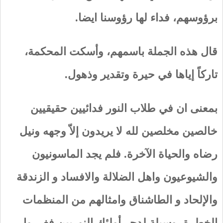
برؤوسهم، فداء لها رؤوسنا ايضا.
قال هذه الجملة باسمهم، وأسكت المحكمة،
تاركاً إياها في حيرة وتقدير وذهول.
بمعنى ان في طلاب النور فدائيين حقيقيين
خالصين مخلصين لله لا يريدون إلاّ وجهه ونيل
رضاه والحياة الآخرة. فلم يجد الماسونيون
والشيوعيون واهل الضلالة والافساد و الزندقة
والإلحاد و الطاشناق وامثالهم من المنظمات
الخطرة، وسيلة لدحر أولئك النوريين فغرروا