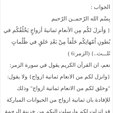
الجواب :
بِسْم الله الرّحمــن الرّحيم
{ وَأنزلَ لكُم مِن الأنعامِ ثمانيةَ أزواجٍ يَخْلُقُكُم في
بُطونِ اُمّهاتِكُم خَلْقاً مِنْ بَعْدِ خَلقٍ في ظُلُماتٍ
ثَلـــث..} (الزمر:6 )
نعم، ان القرآن الكريم يقول في سورة الزمر:
{وانزل لكم من الانعام ثمانية ازواج} ولا يقول:
"وخلق لكم من الانعام ثمانية ازواج" وذلك
للإفادة بان ثمانية ازواج من الحيوانات المباركة
قد انزلت لكم وارسلت اليكم من خزينة الرحمة