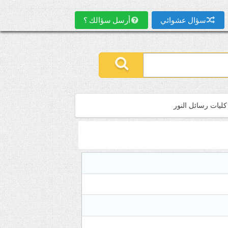
سؤال عشوائي
أرسل سؤالك ؟
كليات رسائل النور