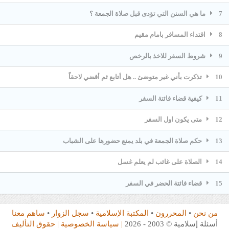
7
ما هي السنن التي تؤدى قبل صلاة الجمعة ؟
8
اقتداء المسافر بامام مقيم
9
شروط السفر للاخذ بالرخص
10
تذكرت بأني غير متوضئ .. هل أتابع ثم أقضي لاحقاً
11
كيفية قضاء فائتة السفر
12
متى يكون اول السفر
13
حكم صلاة الجمعة في بلد يمنع حضورها على الشباب
14
الصلاة على غائب لم يعلم غسل
15
قضاء فائتة الحضر في السفر
من نحن
•
المحررون
•
المكتبة الإسلامية
•
سجل الزوار
•
ساهم معنا
أسئلة إسلامية © 2003 - 2026
| سياسة الخصوصية
| حقوق التأليف