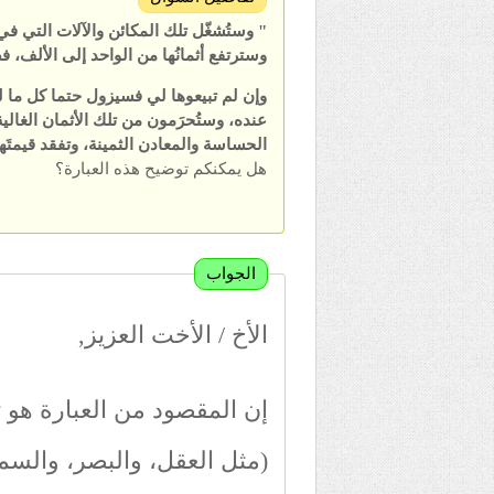
" وستُشغّل تلك المكائن والآلات التي ف
وسترتفع أثمانُها من الواحد إلى الألف، فض
وإن لم تبيعوها لي فسيزول حتما كل ما ل
عنده، وستُحرَمون من تلك الأثمان الغالية
الحساسة والمعادن الثمينة، وتفقد قيمتَها 
هل يمكنكم توضيح هذه العبارة؟
الجواب
الأخ / الأخت العزيز,
إن المقصود من العبارة هو 
(مثل العقل، والبصر، والسمع