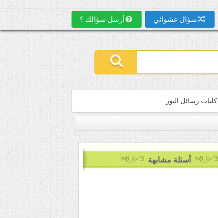
سؤال عشوائي
أرسل سؤالك ؟
كليات رسائل النور
أسئلة مشابهة