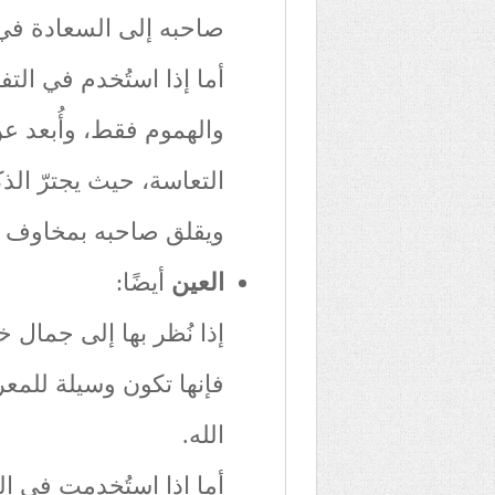
صاحبه إلى السعادة في ا
أما إذا استُخدم في الت
والهموم فقط، وأُبعد عن
التعاسة، حيث يجترّ ال
ويقلق صاحبه بمخاوف ا
العين
أيضًا:
إذا نُظر بها إلى جمال 
فإنها تكون وسيلة للمعر
الله.
أما إذا استُخدمت في الن