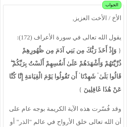
الجواب
الأخ / الأخت العزيز,
يقول الله تعالى في سورة الأعراف (172):
{
وَإِذْ أَخَذَ رَبُّكَ مِن بَنِي آدَمَ مِن ظُهُورِهِمْ
ذُرِّيَّتَهُمْ وَأَشْهَدَهُمْ عَلَىٰ أَنفُسِهِمْ أَلَسْتُ بِرَبِّكُمْ ۖ
قَالُوا بَلَىٰ ۛ شَهِدْنَا ۛ أَن تَقُولُوا يَوْمَ الْقِيَامَةِ إِنَّا كُنَّا
عَنْ هَٰذَا غَافِلِينَ
}
وقد فُسّرت هذه الآية الكريمة بوجه عام على
أن الله تعالى خلق الأرواح في عالم "الذر" أو