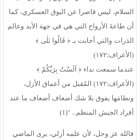
السلام، ليس قاصرا عن البوق العسكري، كما
أن طاعةَ الأرواح التي هي في جهة الأبد وعالم
الذرات والتي أجابت بـ ﴿ قَالُوا بَلٰى ﴾
(الأعراف:١٧٢)
عندما سمعت نداء ﴿ اَلَسْتُ بِرَبِّكُمْ ﴾
(الأعراف:١٧٢) المُقبل من أعماق الأزل،
ونظامَها يفوق بلا شك أضعاف أضعاف ما عند
أفراد الجيش المنظم.. "(1)
فالله عز وجل، لأن علمه أزلي، يرى الماضي