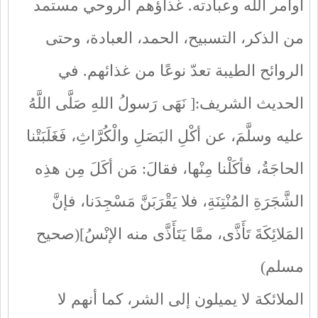
أوامر الله وعبادته. غذاؤهم الروحي مستمد
من الذكر، التسبيح، الحمد، العبادة، وحتى
الروائح الطيبة تعدّ نوعًا من غذائهم. في
الحديث الشريف:[ نَهَى رَسولُ اللهِ صَلَّى اللَّهُ
عليه وسلَّمَ، عن أكْلِ البَصَلِ والْكُرَّاثِ، فَغَلَبَتْنا
الحاجَةُ، فأكَلْنا مِنْها، فقالَ: مَن أكَلَ مِن هذِه
الشَّجَرَةِ المُنْتِنَةِ، فلا يَقْرَبَنَّ مَسْجِدَنا، فإنَّ
المَلائِكَةَ تَأَذَّى، ممَّا يَتَأَذَّى منه الإنْسُ](صحيح
مسلم)
الملائكة لا يميلون إلى الشر، كما أنهم لا