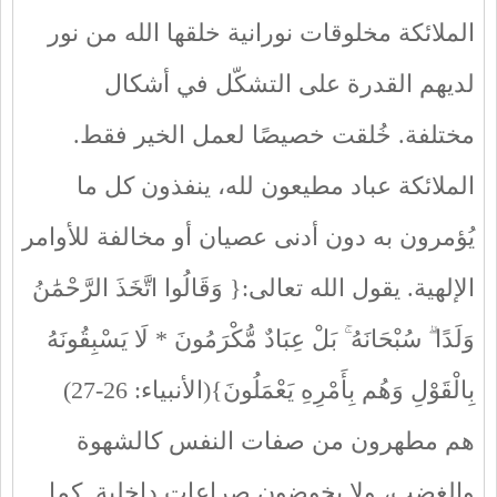
الملائكة مخلوقات نورانية خلقها الله من نور
لديهم القدرة على التشكّل في أشكال
مختلفة. خُلقت خصيصًا لعمل الخير فقط.
الملائكة عباد مطيعون لله، ينفذون كل ما
يُؤمرون به دون أدنى عصيان أو مخالفة للأوامر
الإلهية. يقول الله تعالى:{ وَقَالُوا اتَّخَذَ الرَّحْمَٰنُ
وَلَدًا ۗ سُبْحَانَهُ ۚ بَلْ عِبَادٌ مُّكْرَمُونَ * لَا يَسْبِقُونَهُ
بِالْقَوْلِ وَهُم بِأَمْرِهِ يَعْمَلُونَ}(الأنبياء: 26-27)
هم مطهرون من صفات النفس كالشهوة
والغضب، ولا يخوضون صراعات داخلية. كما