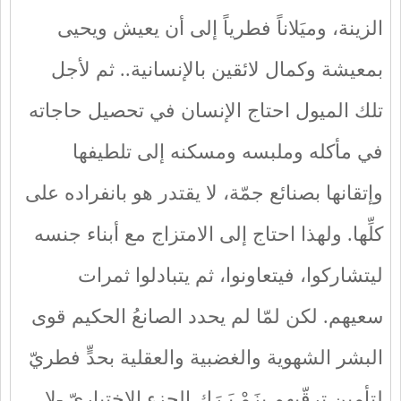
الزينة، وميَلاناً فطرياً إلى أن يعيش ويحيى
بمعيشة وكمال لائقين بالإنسانية.. ثم لأجل
تلك الميول احتاج الإنسان في تحصيل حاجاته
في مأكله وملبسه ومسكنه إلى تلطيفها
وإتقانها بصنائع جمّة، لا يقتدر هو بانفراده على
كلِّها. ولهذا احتاج إلى الامتزاج مع أبناء جنسه
ليتشاركوا، فيتعاونوا، ثم يتبادلوا ثمرات
سعيهم. لكن لمّا لم يحدد الصانعُ الحكيم قوى
البشر الشهوية والغضبية والعقلية بحدٍّ فطريّ
لتأمين ترقّيهم بزَمْـبَـرَكِ الجزء الاختياريّ -لا