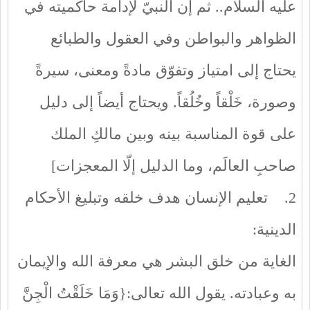
عليه السلام.. ثم إن النبيّ لإدامة حاكميته في
الظواهر والبواطن وفي العقول والطبائع
يحتاج إلى امتياز وتفوّق مادةً ومعنى، سيرةً
وصورة، خَلْقاً وخُلُقاً. ويحتاج أيضاً إلى دليل
على قوة المناسبة بينه وبين مالكِ الملك
صاحبِ العالَم، وما الدليل إلّا المعجزات]
2. تعليم الإنسان هدف خلقه وتبليغ الأحكام
الدينية:
الغاية من خلق البشر هي معرفة الله والإيمان
به وعبادته. يقول الله تعالى:{وَمَا خَلَقْتُ الْجِنَّ