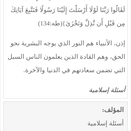
لَقَالُوا رَبَّنَا لَوْلَا أَرْسَلْتَ إِلَيْنَا رَسُولًا فَنَتَّبِعَ آيَاتِكَ
مِن قَبْلِ أَن نَّذِلَّ وَنَخْزَىٰ}(طه:134)
إذن، الأنبياء هم النور الذي يوجه البشرية نحو
الحق، وهم القادة الذين يعلمون الناس السبل
التي تضمن سعادتهم في الدنيا والآخرة.
أسئلة إسلامية
المؤلف:
أسئلة إسلامية