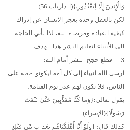
وَالْإِنسَ إِلَّا لِيَعْبُدُونِ}(الذاريات:56)
لكن بالعقل وحده يعجز الانسان عن إدراك
كيفية العبادة ومرضاة الله، لذا تأتي الحاجة
إلى الأنبياء لتعليم البشر هذا الهدف.
3. قطع حجج البشر أمام الله:
أرسل الله أنبياء إلى كل أمة ليكونوا حجة على
الناس، فلا يكون لهم عذر يوم القيامة.
يقول تعالى:{وَمَا كُنَّا مُعَذِّبِينَ حَتَّىٰ نَبْعَثَ
رَسُولًا}(الإسراء)
كذلك قال: {وَلَوْ أَنَّا أَهْلَكْنَاهُم بِعَذَابٍ مِّن قَبْلِهِ