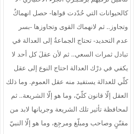
كالحيوانات التي حُدّدت قواها- حصل انهماكٌ
وتجاوز.. ثم لانهماك القوى وتجاوزها -بسر
عدم التحديد- تحتاج الجماعةُ إلى العدالة في
تبادل ثمرات السعي.. ثم لأن عقلَ كل أحد لا
يكفي في درْك العدالة احتاج النوع إلى عقل
كلّي للعدالة يستفيد منه عقل العموم. وما ذلك
العقل إلّا قانون كلّيّ، وما هو إلّا الشريعة.. ثم
لمحافظة تأثير تلك الشريعة وجريانها لابد من
مقنّنٍ وصاحب ومبلّغ ومرجِع، وما هو إلّا النبيّ