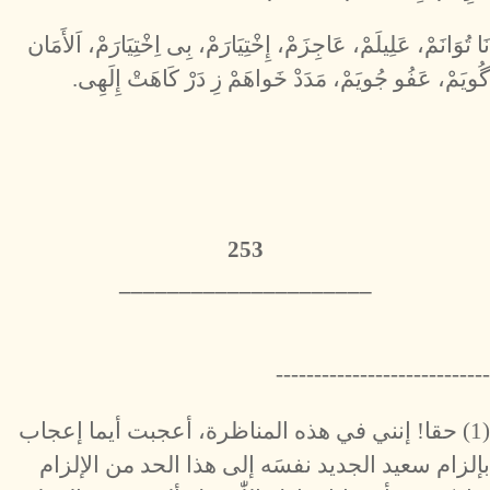
نَا تُوَانَمْ، عَلِيلَمْ، عَاجِزَمْ، إِخْتِيَارَمْ، بِى اِخْتِيَارَمْ، اَلأَمَان
گُويَمْ، عَفُو جُويَمْ، مَدَدْ خَواهَمْ زِ دَرْ كَاهَتْ إِلَهِى.
253
_____________________
----------------------------
(1) حقا! إنني في هذه المناظرة، أعجبت أيما إعجاب
بإلزام سعيد الجديد نفسَه إلى هذا الحد من الإلزام