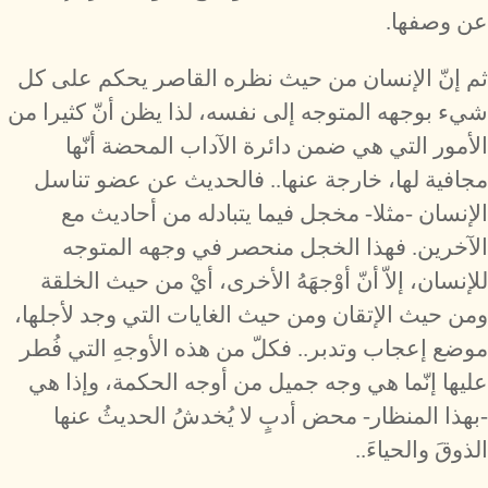
عن وصفها.
ثم إنّ الإنسان من حيث نظره القاصر يحكم على كل
شيء بوجهه المتوجه إلى نفسه، لذا يظن أنّ كثيرا من
الأمور التي هي ضمن دائرة الآداب المحضة أنّها
مجافية لها، خارجة عنها.. فالحديث عن عضو تناسل
الإنسان -مثلا- مخجل فيما يتبادله من أحاديث مع
الآخرين. فهذا الخجل منحصر في وجهه المتوجه
للإنسان، إلاّ أنّ أوْجهَهُ الأخرى، أيْ من حيث الخلقة
ومن حيث الإتقان ومن حيث الغايات التي وجد لأجلها،
موضع إعجاب وتدبر.. فكلّ من هذه الأوجهِ التي فُطر
عليها إنّما هي وجه جميل من أوجه الحكمة، وإذا هي
-بهذا المنظار- محض أدبٍ لا يُخدشُ الحديثُ عنها
الذوقَ والحياءَ..