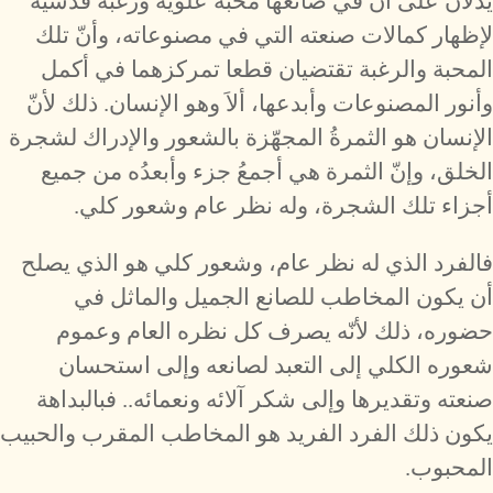
يدلان على أنّ في صانعها محبةً علوية ورغبةً قدسية
لإظهار كمالات صنعته التي في مصنوعاته، وأنّ تلك
المحبة والرغبة تقتضيان قطعا تمركزهما في أكمل
وأنور المصنوعات وأبدعها، ألاَ وهو الإنسان. ذلك لأنّ
الإنسان هو الثمرةُ المجهّزة بالشعور والإدراك لشجرة
الخلق، وإنّ الثمرة هي أجمعُ جزء وأبعدُه من جميع
أجزاء تلك الشجرة، وله نظر عام وشعور كلي.
فالفرد الذي له نظر عام، وشعور كلي هو الذي يصلح
أن يكون المخاطب للصانع الجميل والماثل في
حضوره، ذلك لأنّه يصرف كل نظره العام وعموم
شعوره الكلي إلى التعبد لصانعه وإلى استحسان
صنعته وتقديرها وإلى شكر آلائه ونعمائه.. فبالبداهة
يكون ذلك الفرد الفريد هو المخاطب المقرب والحبيب
المحبوب.