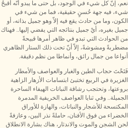
نعم، إنّ كل شيء في الوجود، بل حتى ما يبدو أنّه أقبحُ
شيء، فيه جهة حُسنٍ حقيقية، فما من شيء في
الكون، وما من حادث يقع فيه إلاّ وهو جميل بذاته، أو
جميل بغيره، أيْ جميل بنتائجه التي يفضي إليها.. فهناك
من الحوادث التي تبدو في ظاهر أمرها قبيحةً
مضطربةً ومشوشةً، إلاّ أنّ تحت ذلك الستار الظاهري
أنواعا من جمال رائق، وأنماطا من نظم دقيقة.
فَتَحْتَ حجاب الطين والغبار والعواصف والأمطار
الغزيرة في الربيع تختبئ ابتسامات الأزهار الزاهية
بروعتها، وتحتجب رشاقة النباتات الهيفاء الساحرة
الجميلة.. وفي ثنايا العواصف الخريفية المدمرة
المكتسحة للأشجار والنباتات، والهازة للأوراق
الخضراء من فوق الأفنان، حاملةً نذر البين، وعازفةً
لحن الشجن والموت والاندثار، هناك بشارة الانطلاق