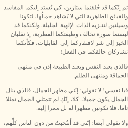
ثم إنّكما قد خُلقتما ستارَين، كي تُسنَد إليكما المفاسد
والقبائح الظاهرية التي لا يُشاهد جمالُها، لتكونا
وسيلتين لتنـزيه الذات الإلهية الجليلة. ولكنكما قد
لبستما صورة تخالف وظيفتكما الفطرية، إذ تقلبان
الخيرَ إلى شر لافتقاركما إلى القابليات، فكأنكما
تشاركان خالقكما في الفعل!
فالذي يعبد النفس ويعبد الطبيعة إذن في منتهى
الحماقة ومنتهى الظلم.
فيا نفسي! لا تقولي: إنّني مظهر الجمال، فالذي ينال
الجمال يكون جميلا.. كلا، إنّكِ لم تتمثلي الجمال تمثلا
تاما، فلا تكونين مظهرا له بل ممرا إليه.
ولا تقولي أيضا: إنّني قد اُنتُخبتُ من دون الناس كلِّهم،