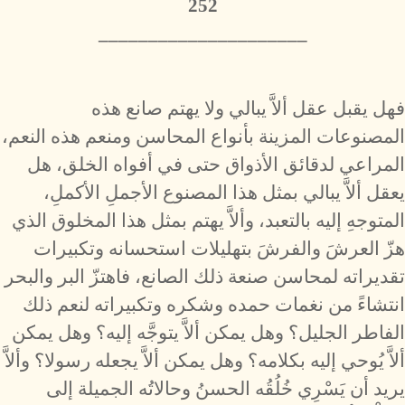
252
_____________________
فهل يقبل عقل ألاَّ يبالي ولا يهتم صانع هذه
المصنوعات المزينة بأنواع المحاسن ومنعم هذه النعم،
المراعي لدقائق الأذواق حتى في أفواه الخلق، هل
يعقل ألاَّ يبالي بمثل هذا المصنوع الأجملِ الأكملِ،
المتوجهِ إليه بالتعبد، وألاَّ يهتم بمثل هذا المخلوق الذي
هزّ العرشَ والفرشَ بتهليلات استحسانه وتكبيرات
تقديراته لمحاسن صنعة ذلك الصانع، فاهتزّ البر والبحر
انتشاءً من نغمات حمده وشكره وتكبيراته لنعم ذلك
الفاطر الجليل؟ وهل يمكن ألاَّ يتوجَّه إليه؟ وهل يمكن
ألاَّ يُوحي إليه بكلامه؟ وهل يمكن ألاَّ يجعله رسولا؟ وألاَّ
يريد أن يَسْرِي خُلُقُه الحسنُ وحالاتُه الجميلة إلى