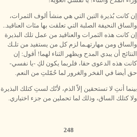
وراء المدح والثناء! يا نفسي الغويّة!
إن كانت بُذيرة التين التي هي منشأ ألوف الثمرات،
والساق النحيفة الصلبة التي تعلقت بها مئات العناقيد..
إن كانت هذه الثمرات والعناقيد من عمل تلك البذيرة
والساق ومن مهارتهـما لزم كل من يستفيد من تلـك
النتائج أن يبدي المدح ويظهر الثناء لهما! أقول: إن
كانت هذه الدعوى حقا، فلربما يكون لكِ -يا نفسي-
حق أيضا في الفخر والغرور لما حُمّلتِ من النعم.
بينما أنتِ لا تستحقين إلاّ الذم، لأنّك لستِ كتلك البذيرة
ولا كتلك الساق، وذلك لما تحملين من جزء اختياري.
248