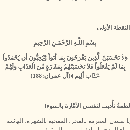
النقطة الأولى
بِسْمِ اللَّـهِ الرَّحْمَـٰنِ الرَّحِيمِ
﴿لاَ تَحْسَبَنّ الَّذِينَ يَفْرَحُونَ بِمَا أتَواْ وَّيُحِبُّونَ أن يُحْمَدُواْ
بِمَا لَمْ يَفْعَلُواْ فَلاَ تَحْسَبَنّهُمْ بِمَفَازَةٍ مِّنَ الْعَذَابِ وَلَهُمْ
عَذَاب ألِيم ﴾(آل عمران:188)
لطمةُ تأْديب لنفسي الأمَّارة بالسوء!
يا نفسي المغرمة بالفخر، المعجبة بالشهرة، الهائمة