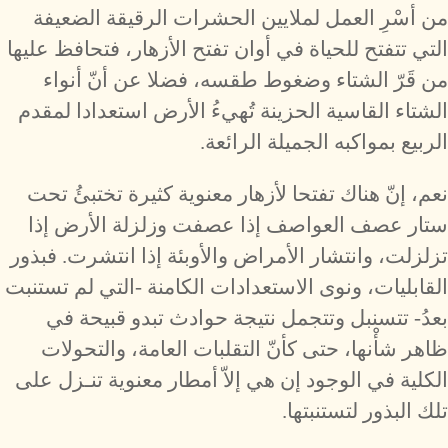
من أسْرِ العمل لملايين الحشرات الرقيقة الضعيفة
التي تتفتح للحياة في أوان تفتح الأزهار، فتحافظ عليها
من قَرّ الشتاء وضغوط طقسه، فضلا عن أنّ أنواء
الشتاء القاسية الحزينة تُهيءُ الأرض استعدادا لمقدم
الربيع بمواكبه الجميلة الرائعة.
نعم، إنّ هناك تفتحا لأزهار معنوية كثيرة تختبئُ تحت
ستار عصف العواصف إذا عصفت وزلزلة الأرض إذا
تزلزلت، وانتشار الأمراض والأوبئة إذا انتشرت. فبذور
القابليات، ونوى الاستعدادات الكامنة -التي لم تستنبت
بعدُ- تتسنبل وتتجمل نتيجة حوادث تبدو قبيحة في
ظاهر شأْنها، حتى كأنّ التقلبات العامة، والتحولات
الكلية في الوجود إن هي إلاّ أمطار معنوية تنـزل على
تلك البذور لتستنبتها.