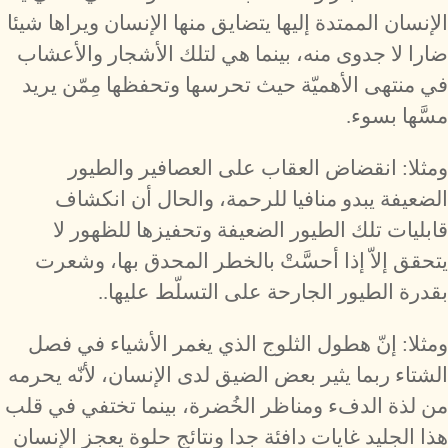
الإنسان الممتدة إليها يتضايق منها الإنسان ويراها شيئا
ضارا لا جدوى منه، بينما هي لتلك الأشجار والأعشاب
في منتهى الأهميّة حيث تحرسها وتحفظها مِمّن يريد
مسَّها بسوء.
ومثلا: انقضاض العقاب على العصافير والطيور
الضعيفة يبدو منافيا للرحمة، والحال أن انكشاف
قابليات تلك الطيور الضعيفة وتحفيزها للظهور لا
يتحقق إلاّ إذا أحسَّتْ بالخطر المحدق بها، وشعرت
بقدرة الطيور الجارحة على التسلّط عليها..
ومثلا: إنّ هطول الثلوج الذي يغمر الأشياء في فصل
الشتاء ربما يثير بعض الضيق لدى الإنسان، لأنّه يحرمه
من لذة الدفء ومناظر الخُضرة، بينما تختفي في قلب
هذا الجليد غايات دافئة جدا ونتائج حلوة يعجز الإنسان