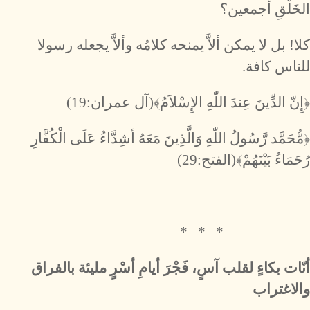
الخَلْقِ أجمعين؟
كلا! بل لا يمكن ألاَّ يمنحه كلامُه وألاَّ يجعله رسولا
للناس كافة.
﴿إِنّ الدِّينَ عِندَ اللّٰهِ الإِسْلاَمُ﴾(آل عمران:19)
﴿مُّحَمَّد رَّسُولُ اللّٰهِ وَالَّذِينَ مَعَهُ أشِدَّاءُ عَلَى الْكُفَّارِ
رُحَمَاءُ بَيْنَهُمْ﴾(الفتح:29)
* * *
أنّات بكاءٍ لقلب آسٍ، فَجْرَ أيامِ أسْرٍ مليئة بالفراق
والاغتراب