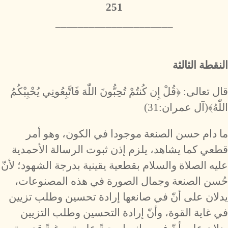
251
_____________________
النقطة الثالثة
قال تعالى: ﴿قُلْ إِن كُنتُمْ تُحِبُّونَ اللّٰهَ فَاتَّبِعُونِي يُحْبِبْكُمُ
اللّٰهُ﴾(آل عمران:31)
ما دام حسن الصنعة موجودا في الكون، وهو أمر
قطعي كما يشاهد، يلزم إذن ثبوت الرسالة الأحمدية
عليه الصلاة والسلام بقطعية يقينية بدرجة الشهود؛ لأنّ
حُسن الصنعة وجمال الصورة في هذه المصنوعات،
يدلان على أنّ في صانعها إرادة تحسين وطلب تزيين
في غاية القوة، وأنّ إرادة التحسين وطلب التزيين