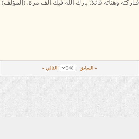
فباركته وهنأته قائلا: بارك اللّٰه فيك ألف مرة. (المؤلف)
« السابق
|
|
التالي »
من نحن
•
المحررون
•
المكتبة الإسلامية
•
سجل الزوار
•
ساهم معنا