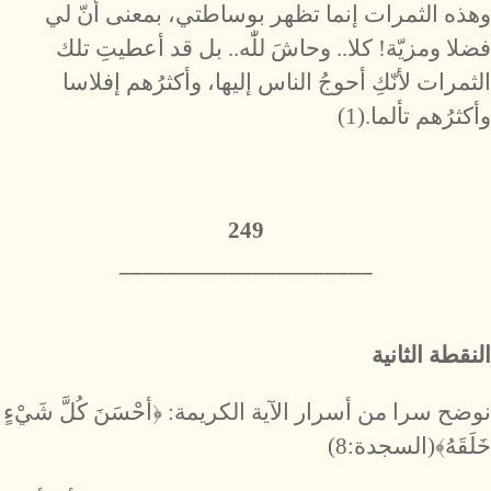
وهذه الثمرات إنما تظهر بوساطتي، بمعنى أنّ لي
فضلا ومزيّة! كلا.. وحاشَ للّٰه.. بل قد أعطيتِ تلك
الثمرات لأنّكِ أحوجُ الناس إليها، وأكثرُهم إفلاسا
وأكثرُهم تألما.(1)
249
_____________________
النقطة الثانية
نوضح سرا من أسرار الآية الكريمة: ﴿أحْسَنَ كُلَّ شَيْءٍ
خَلَقَهُ﴾(السجدة:8)