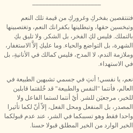
_____________________
فتنتقصين بفخركِ وغروركِ من قيمة تلك النعم
وتبخسين حقها، وتبطلينها بكفرانك النعم، وتغتصبينها
بالتملك. فليس لكِ الفخر، بل الشكر. ولا تليق بكِ
الشهرة، بل التواضع والحياء. وما عليكِ إلاَّ الاستغفار،
وملازمة الندم، لا المدح، فليس كمالك في الأنانيةِ، بل
في الاستهداء.
نعم، يا نفسي! أنتِ في جسمي تشبهين الطبيعة في
العالم، فأنتما "النفس والطبيعة" قد خُلقتما قابلين
للخير، مرجعيَن للشر. أيْ أنتما لستما الفاعل ولا
المصدر، بل المنفعل ومحل الفعل، إلاّ أنّ لكما تأثيرا
واحدا فقط وهو تسببكما في الشر، عند عدم قبولكما
الخير الوارد من الخير المطلق قبولا حسنا.