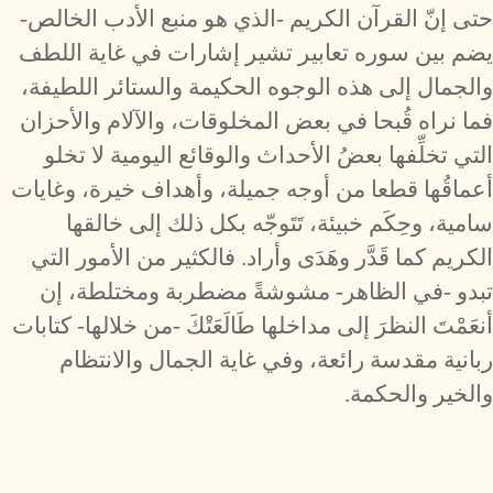
حتى إنّ القرآن الكريم -الذي هو منبع الأدب الخالص-
يضم بين سوره تعابير تشير إشارات في غاية اللطف
والجمال إلى هذه الوجوه الحكيمة والستائر اللطيفة،
فما نراه قُبحا في بعض المخلوقات، والآلام والأحزان
التي تخلِّفها بعضُ الأحداث والوقائع اليومية لا تخلو
أعماقُها قطعا من أوجه جميلة، وأهداف خيرة، وغايات
سامية، وحِكَم خبيئة، تَتَوجّه بكل ذلك إلى خالقها
الكريم كما قَدَّر وهَدَى وأراد. فالكثير من الأمور التي
تبدو -في الظاهر- مشوشةً مضطربة ومختلطة، إن
أنعَمْتَ النظرَ إلى مداخلها طَالَعَتْكَ -من خلالها- كتابات
ربانية مقدسة رائعة، وفي غاية الجمال والانتظام
والخير والحكمة.