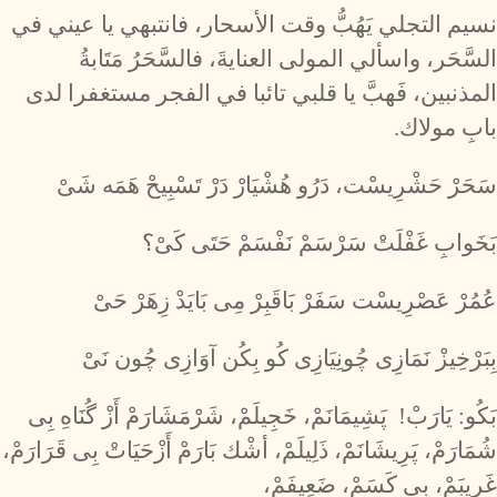
نسيم التجلي يَهُبُّ وقت الأسحار، فانتبهي يا عيني في
السَّحَر، واسألي المولى العنايةَ، فالسَّحَرُ مَتَابةُ
المذنبين، فَهبَّ يا قلبي تائبا في الفجر مستغفرا لدى
بابِ مولاك.
سَحَرْ حَشْرِيسْت، دَرُو هُشْيَارْ دَرْ تَسْبِيحْ هَمَه شَىْ
بَخَوابِ غَفْلَتْ سَرْسَمْ نَفْسَمْ حَتَى كَىْ؟
عُمُرْ عَصْرِيسْت سَفَرْ بَاقَبِرْ مِى بَايَدْ زِهَرْ حَىْ
بِبَرْخِيزْ نَمَازِى چُونِيَازِى كُو بِكُن آوَازِى چُون نَىْ
بَكُو: يَارَبْ! پَشِيمَانَمْ، خَجِيلَمْ، شَرْمَشَارَمْ أَزْ گُنَاهِ بِى
شُمَارَمْ، پَرِيشَانَمْ، ذَلِيلَمْ، أشْك بَارَمْ أَزْحَيَاتْ بِى قَرَارَمْ،
غَرِيبَمْ، بِى كَسَمْ، ضَعِيفَمْ،