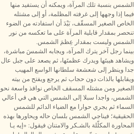
الشمس بنسبة تلك المرآة، ويمكنه أن يستفيد منها
فيما إذا وجهها إلى غرفته المظلمة، أو إلى مشتله
الخاص الصغير المسقّف، بَيْدَ أن استفادته من الضوء
تنحصر بمقدار قابلية المرآة على ما تعكسه من نور
الشمس وليست بمقدار عِظمَ الشمس.
بينما رجل آخر يترك المرآة، ويجابه الشمسَ مباشرة،
ويشاهد هيبتَها ويدرك عظمتَها، ثم يصعد على جبل عال
جدا وينظر إلى شعشعة سلطانها الواسع المهيب
ويقابلها بالذات دون حجاب ثم يرجع ويفتح من بيته
الصغير ومن مشتله المسقف الخاص نوافذ واسعة نحو
الشمس، واجدا سبلا إلى الشمس التي هي في أعالي
السماء ثم يجري حوارا مع الضياء الدائم للشمس
الحقيقية؛ فيناجي الشمس بلسان حاله ويحاورها بهذه
المحاورة المكلّلة بالشـكر والامتنان فيقول: «إيه يـا