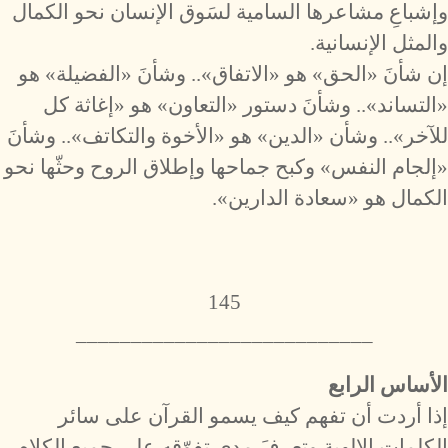
وإشباعِ مشاعرها السامية لسَوق الإنسان نحو الكمال
والمثل الإنسانية.
إن شأنَ «الحق» هو «الاتفاق».. وشأنَ «الفضيلة» هو
«التساند».. وشأنَ دستور «التعاون» هو «إغاثة كل
للآخر».. وشأن «الدين» هو «الأخوة والتكاتف».. وشأنَ
«إلجام النفس» وكبح جماحها وإطلاق الروح وحثّها نحو
الكمال هو «سعادة الدارين».
145
___________________________
الأساس الرابع
إذا أردت أن تفهم كيف يسمو القرآن على سائر
الكلمات الإلهية وتعرفَ مدى تفوّقه على جميع الكلام.