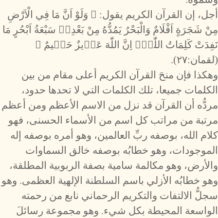
أجل، إن القرآن الكريم يقول: ﴿ وَلَوْ اَنَّ مَا فِي الْاَرْضِ
مِنْ شَجَرَةٍ اَقْلَامٌ وَالْبَحْرُ يَمُدُّهُ مِنْ بَعْدِه۪ سَبْعَةُ اَبْحُرٍ مَا
نَفِدَتْ كَلِمَاتُ اللّٰهِۜ اِنَّ اللّٰهَ عَز۪يزٌ حَك۪يمٌ ﴾
(لقمان:٢٧).
وهكذا فإن منحَ القرآن الكريم أعلى مقام من بين
الكلمات جميعا، تلك الكلمات التي لا تحدها حدود،
مردُّه أن القرآن قد نزل من الاسم الأعظم ومن أعظم
مرتبة من مراتب كل اسم من الأسماء الحسنى، فهو
كلام الله، بوصفه ربِّ العالمين، وهو أمره بوصفه إله
الموجودات، وهو خطابُه بوصفه خالق السماوات
والأرض، وهو مكالمة سامية بصفة الربوبية المطلقة،
وهو خطابُه الأزلي باسم السلطنة الإلهية العظمى. وهو
سجلُّ الالتفات والتكريم الرحماني نابع من رحمته
الواسعة المحيطة بكل شيء. وهو مجموعة رسائلَ