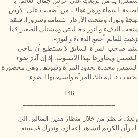
شمس! يـا من تربّعتِ على عرش جمال العالم! يا
لطيفة السماء وزهراءها! يا من أضفيت على الأرض
بهجةً ونورا، ومنحت الأزهارَ ابتسامة وسرورا، فلقد
منحت الدفء والنور معا لبيتي ومشتلي الصغير كما
وَهَبتِ للعالم أجمع الدفءَ والنورَ».
بينما صاحب المرآة السابق لا يستطيع أن يناجي
الشمسَ ويحاورها بهذا الأسلوب، إذ إن آثارَ ضوء
الشمس محددة بحدود المرآة وقيودها، وهي محصورة
بحسب قابلية تلك المرآة واستيعابها للضوء.
146
___________________________
وَبَعْدُ.. فانظر من خلال منظار هذين المثالين إلى
القرآن الكريم لتشاهد إعجازه، وتدرك قدسيته
وسموه.