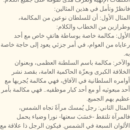
فانظرْ وتأمل في هذين المثالين:
المثال الأول: أن للسلطان نوعين من المكالمة،
وطرازين من الخطاب والكلام:
الأول: مكالمة خاصة بوساطة هاتفٍ خاص مع أحد
رعاياه من العوام، في أمر جزئي يعود إلى حاجة خاصة
به.
والآخر: مكالمة باسم السلطنة العظمى، وبعنوان
الخلافة الكبرى وبعزّة الحاكمية العامة، بقصد نشر
أوامره السلطانية في الآفاق، فهي مكالمة يُجريها مع
أحد مبعوثيه أو مع أحد كبار موظفيه.. فهي مكالمة بأمر
عظيم يهم الجميع.
المثال الثاني: رجل يُمسك مرآةً تجاه الشمس،
فالمرآة تلتقط -حَسَبَ سعتها- نورا وضياء يحمل
الألوان السبعة في الشمس. فيكون الرجل ذا علاقة مع