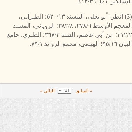
السالكين ٠٤/١، ٤١٢/٣.
(3) انظر: أبو يعلى، المسند ٥٢٠/١٣؛ الطبراني،
المعجم الأوسط ٢٧٨/٦، ٣٨٢/٨؛ الروياني، المسند
٢١٢/٢؛ ابن أبي عاصم، السنة ٣٦٧/٢؛ الطبري، جامع
البيان ٩٥/١٦؛ الهيثمي، مجمع الزوائد ٧٩/١.
« السابق
|
|
التالي »