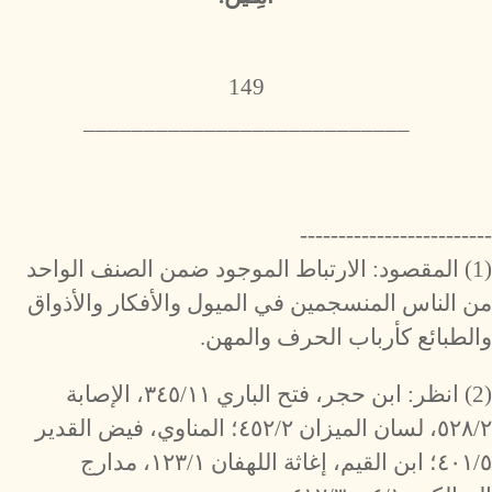
149
___________________________
-------------------------
(1) المقصود: الارتباط الموجود ضمن الصنف الواحد
من الناس المنسجمين في الميول والأفكار والأذواق
والطبائع كأرباب الحرف والمهن.
(2) انظر: ابن حجر، فتح الباري ٣٤٥/١١، الإصابة
٥٢٨/٢، لسان الميزان ٤٥٢/٢؛ المناوي، فيض القدير
٤٠١/٥؛ ابن القيم، إغاثة اللهفان ١٢٣/١، مدارج