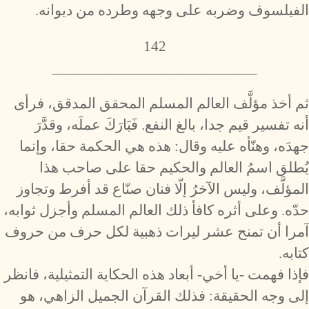
الفيلسوف وضربه على وجهه وطرده من ديوانه.
142
___________________________
ثم أخذ مؤلَّف العالم المسلم المحقق المدقق، فرأى
أنه تفسير قيم جدا، بالغ النفع. فَبَارَكَ عملَه، وقدَّرَ
جهدَه، وهنّأه عليه وقال: هذه هي الحكمة حقا، وإنما
يُطلق اسمُ العالم والحكيم حقا على صاحب هذا
المؤلَّف، وليس الآخرُ إلّا فنان صنّاع قد أفرط وتجاوز
حدّه. وعلى أثره كافأ ذلك العالم المسلم وأجزل ثوابه،
آمرا أن تمنح عشر ليرات ذهبية لكل حرف من حروف
كتابه.
فإذا فهمت -يا أخي- أبعاد هذه الحكاية التمثيلية، فانظر
إلى وجه الحقيقة: فذلك القرآن الجميل الزاهي، هو