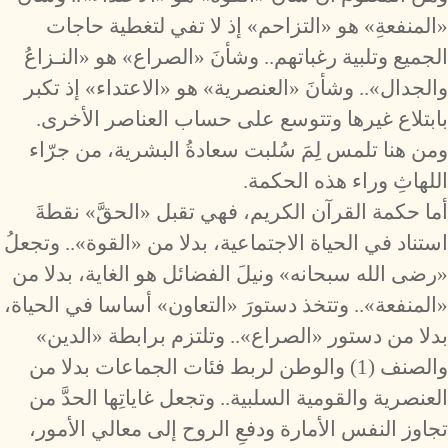
«المنفعةِ» هو «التزاحم» إذ لا تفي لتغطية حاجات
الجميع وتلبية رغباتهم.. وشأنَ «الصراع» هو «النـزاعُ
والجدال».. وشأنَ «العنصرية» هو «الاعتداء» إذ تكبر
بابتلاع غيرها وتتوسع على حساب العناصر الأخرى.
ومن هنا تلمس لِمَ سُلبت سعادةُ البشرية، من جرّاء
اللهاثِ وراء هذه الحكمة.
أما حكمة القرآن الكريم، فهي تقبل «الحقَّ» نقطةَ
استناد في الحياة الاجتماعية، بدلا من «القوة».. وتجعلُ
«رضى الله سبحانه» ونيلَ الفضائل هو الغاية، بدلا من
«المنفعة».. وتتخذ دستورَ «التعاون» أساسا في الحياة،
بدلا من دستور «الصراع».. وتلتزم برابطة «الدين»
والصنف (1) والوطن لربط فئات الجماعات بدلا من
العنصرية والقومية السلبية.. وتجعل غاياتِها الحدَّ من
تجاوز النفس الأمارة ودفعِ الروح إلى معالي الأمور،