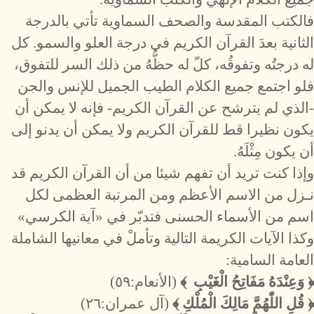
فالكتب المقدسة والصحف السماوية تأتي بالدرجة
الثانية بعدَ القرآن الكريم في درجة العلو والسمو. كل
له درجتُه وتفوقُه، كلّ له حظُّهُ من ذلك السر للتفوق،
فلو اجتمع جميع الكلام الطيب الجميل للإنس والجن
-الذي لم يترشح عن القرآن الكريم- فإنه لا يمكن أن
يكون نظيرا قط للقرآن الكريم ولا يمكن أن يدنو إلى
أن يكون مِثْلَهُ.
وإذا كنت تريد أن تفهم شيئا من أن القرآن الكريم قد
نـزل من الاسم الأعظم ومن المرتبة العظمى لكل
اسم من الأسماء الحسنى فتدبّر في «آية الكرسي»
وكذا الآيات الكريمة التالية وتأملْ في معانيها الشاملة
العامة السامية:
﴿ وَعِنْدَهُ مَفَاتِحُ الْغَيْبِ ﴾
(الأنعام:٥٩)
﴿ قُلِ اللّٰهُمَّ مَالِكَ الْمُلْكِ ﴾
(آل عمران:٢٦)