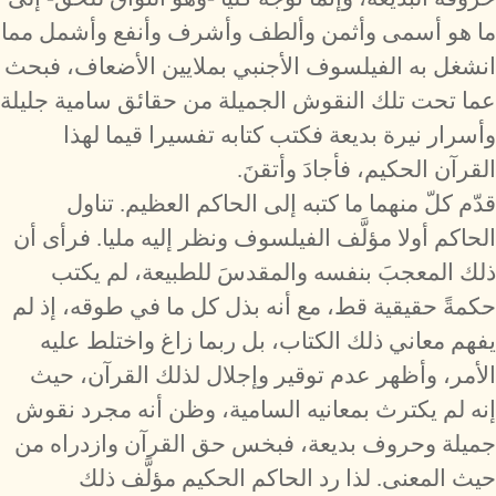
ما هو أسمى وأثمن وألطف وأشرف وأنفع وأشمل مما
انشغل به الفيلسوف الأجنبي بملايين الأضعاف، فبحث
عما تحت تلك النقوش الجميلة من حقائق سامية جليلة
وأسرار نيرة بديعة فكتب كتابه تفسيرا قيما لهذا
القرآن الحكيم، فأجادَ وأتقنَ.
قدّم كلّ منهما ما كتبه إلى الحاكم العظيم. تناول
الحاكم أولا مؤلَّف الفيلسوف ونظر إليه مليا. فرأى أن
ذلك المعجبَ بنفسه والمقدسَ للطبيعة، لم يكتب
حكمةً حقيقية قط، مع أنه بذل كل ما في طوقه، إذ لم
يفهم معاني ذلك الكتاب، بل ربما زاغ واختلط عليه
الأمر، وأظهر عدم توقير وإجلال لذلك القرآن، حيث
إنه لم يكترث بمعانيه السامية، وظن أنه مجرد نقوش
جميلة وحروف بديعة، فبخس حق القرآن وازدراه من
حيث المعنى. لذا رد الحاكم الحكيم مؤلَّف ذلك