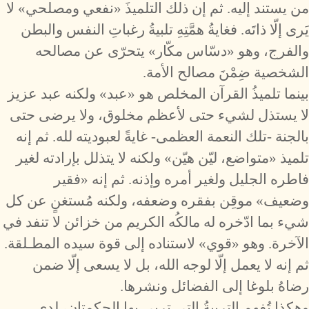
من يستند إليه. ثم إن ذلك التلميذَ «نفعي ومصلحي» لا
يَرى إلّا ذاتَه. فغايةُ همَّتِهِ تلبيةُ رغباتِ النفس والبطن
والفرج، وهو «دسّاس مكّار» يتحرّى عن مصالحه
الشخصية ضِمْنَ مصالح الأمة.
بينما تلميذُ القرآن المخلص هو «عبد» ولكنه عبد عزيز
لا يستذل لشيء حتى لأعظم مخلوق، ولا يرضى حتى
بالجنة -تلك النعمة العظمى- غايةً لعبوديته لله. ثم إنه
تلميذ «متواضع، ليّن هيّن» ولكنه لا يتذلل بإرادته لغير
فاطره الجليل ولغير أمره وإذنه. ثم إنه «فقير
وضعيف» موقِن بفقره وضعفه، ولكنه مُستغنٍ عن كل
شيء بما ادّخره له مالكُه الكريم من خزائن لا تنفد في
الآخرة. وهو «قوي» لاستناده إلى قوة سيده المطـلقة.
ثم إنه لا يعمل إلّا لوجه الله، بل لا يسعى إلّا ضمن
رضاهُ بلوغا إلى الفضائل ونشرها.
وهكذا تُفهم التربيةُ التي تربي بها الحكمتان، لدى