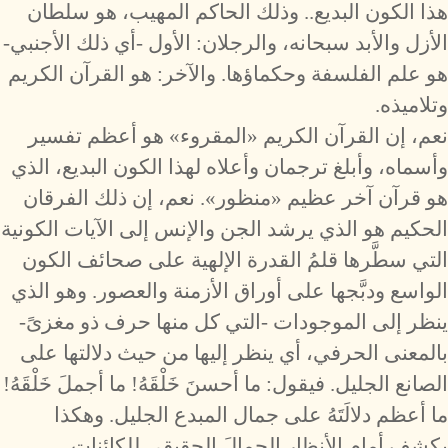
هذا الكون البديع.. وذلك الحاكم المهيب، هو سلطان
الأزل والأبد سبحانه، والرجلان: الأول -أي ذلك الأجنبي-
هو علم الفلسفة وحكماؤها. والآخر: هو القرآن الكريم
وتلاميذه.
نعم، إن القرآن الكريم «المقروء» هو أعظم تفسير
وأسماه، وأبلغ ترجمان وأعلاه لهذا الكون البديع، الذي
هو قرآن آخر عظيم «منظور». نعم، إن ذلك الفرقان
الحكيم هو الذي يرشد الجن والإنس إلى الآيات الكونية
التي سطَّرها قلمُ القدرة الإلهية على صحائف الكون
الواسع ودبَّجها على أوراق الأزمنة والعصور. وهو الذي
ينظر إلى الموجودات -التي كل منها حرف ذو مغزىً-
بالمعنى الحرفي، أي ينظر إليها من حيث دلالتها على
الصانع الجليل. فيقول: ما أحسنَ خَلْقَهُ! ما أجملَ خَلْقَهُ!
ما أعظم دلالَتَهُ على جمال المبدع الجليل. وهكذا
يكشف أمام الأنظار الجمالَ الحقيقي للكائنات.