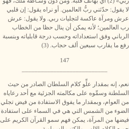
ربي» (2) أي بهاتف قلبه. ومن دون وسـاطة مَلَك، فهو
لا يقول: حدّثني ربُّ العالمين. أو نراه يقول: إن قلبي
عرش ومرآة عاكسة لتجليات ربي. ولا يقول: عرش
رب العالمين؛ لأنه يمكن أن ينال حظا من الخطاب
الرباني وفق استعداداته وحسب درجة قابلياته وبنسبة
رفع ما يقارب سبعين ألف حجاب. (3)
147
___________________________
نعم، إنه بمقدار علِّو كلام السلطان الصادر من حيث
السلطنة وسمِّوه على مكالمته الجزئية مع أحد رعاياه
من العوام، وبمقدار ما يفوق الاستفادة من فيض تجلي
الضوء من الشمس التي هي في السماء على استفادة
فيضها من المرآة، يمكن فهم سمو القرآن الكريم على
جميع الكلام الإلهي والكتب السماوية.