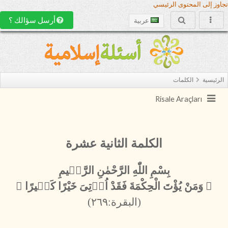
تجاوز إلى المحتوى الرئيسي
أرسل سؤالك ؟
عربية
الرئيسية
الكلمات
Risale Araçları
الكلمة الثانية عشرة
بِسْمِ اللّٰهِ الرَّحْمٰنِ الرَّح۪يمِ
﴿ وَمَنْ يُؤْتَ الْحِكْمَةَ فَقَدْ اُو۫تِىَ خَيْرًا كَث۪يرًا ﴾
(البقرة:٢٦٩)