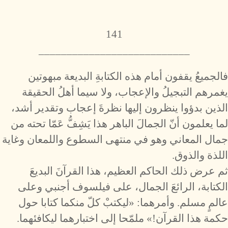
141
___________________________
فالجميعُ يقفون أمام هذه الكتابةِ البديعة مبهوتين
يغمرهم التبجيلُ والإعجاب، ولا سيما أهلُ الحقيقة
الذين بدؤوا ينظرون إليها نظرةَ إعجاب وتقدير أشد،
لما يعلمون أنّ الجمالَ الباهر هذا يَشِفُّ عَمّا تحته من
جمال المعاني وهو في منتهى السطوع واللمعان وغاية
اللذة والذوق.
ثم عرض ذلك الحاكم العظيم، هذا القرآنَ البديعَ
الكتابة، الرائعَ الجمال، على فيلسوف أجنبي وعلى
عالمٍ مسلم. وأمرهما: «ليكتبْ كلّ منكما كتابا حول
حكمة هذا القرآن!» ملمّحا إلى اختبارهما ليكافئهما.