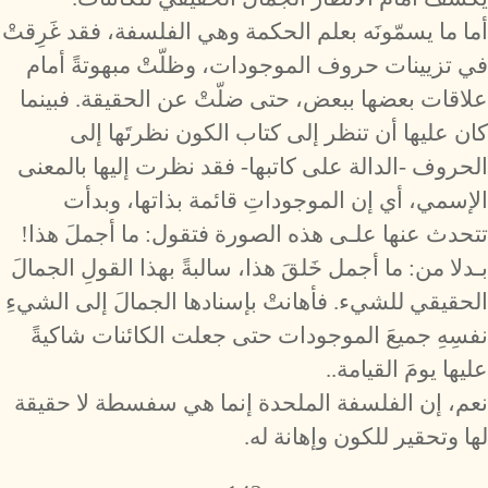
أما ما يسمّونَه بعلم الحكمة وهي الفلسفة، فقد غَرِقتْ
في تزيينات حروف الموجودات، وظلّتْ مبهوتةً أمام
علاقات بعضها ببعض، حتى ضلّتْ عن الحقيقة. فبينما
كان عليها أن تنظر إلى كتاب الكون نظرتَها إلى
الحروف -الدالة على كاتبها- فقد نظرت إليها بالمعنى
الإسمي، أي إن الموجوداتِ قائمة بذاتها، وبدأت
تتحدث عنها علـى هذه الصورة فتقول: ما أجملَ هذا!
بـدلا من: ما أجمل خَلقَ هذا، سالبةً بهذا القولِ الجمالَ
الحقيقي للشيء. فأهانتْ بإسنادها الجمالَ إلى الشيءِ
نفسِهِ جميعَ الموجودات حتى جعلت الكائنات شاكيةً
عليها يومَ القيامة..
نعم، إن الفلسفة الملحدة إنما هي سفسطة لا حقيقة
لها وتحقير للكون وإهانة له.