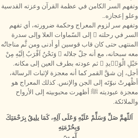
وتفهم السر الكامن في عظمة القرآن وعزته القدسية
وعلو إعجازه..
وتفهم سر لزوم المعراج وحكمة ضرورته، أي تفهم
السر في رحلته ﷺ إلى السّماوات العلا وإلى سدرة
المنتهى حتى كان قاب قوسين أو أدنى ومن ثَّم مناجاتُه
معه سبحانه، مع أنه جلّ جلاله ﴿ وَنَحْنُ اَقْرَبُ اِلَيْهِ مِنْ
حَبْلِ الْوَر۪يدِ ﴾ ثم عودته بطرف العين إلى مكانه.
أجل، إن شقَّ القمر كما أنه معجزة لإثبات الرسالة،
أظْهرتْ نبوّتَه إلى الجن والإنس. كذلك المعراج هو
معجزة عبوديته ﷺ أظهرت محبوبيته إلى الأرواح
والملائكة.
اَللّهمَّ صَلِّ وَسَلِّمْ عَلَيْهِ وَعَلَى آلِهِ، كَمَا يلِيقُ بِرَحْمَتِكَ
وَبِحُرْمَتِهِ
آمِـينَ.