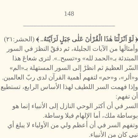
148
___________________________
﴿ لَوْ اَنْزَلْنَا هٰذَا الْقُرْاٰنَ عَلٰى جَبَلٍ لَرَاَيْتَهُ.. ﴾
(الحشر:٢١)
وأمثالَها من الآيات الجليلة، ثم دققْ النظرَ في السور
المبتدئة بـ«الحمد لله» و«تسبح..». لترى شعاعَ هذا
السّر العظيمَ ثم انظرْ إلى السور المستهلة بـ«الم»
و«ألر»، و«حم» لتفهم أهمية القرآن لدى ربّ العالمين.
وإذا فهمت السر اللطيف لهذا الأساس الرابع، تستطيع
أن تفهم:
السر في أن أكثر الوحي النازل إلى الأنبياء إنما هو
بوساطة ملك، أما الإلهام فبلا وساطة.
وتفهم السر في أن أعظم ولي من الأولياء لا يبلغ أي
نبي كان من الأنبياء.