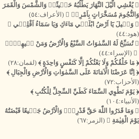
﴿ يُغْشِي الَّيْلَ النَّهَارَ يَطْلُبُهُ حَث۪يثًاۙ وَالشَّمْسَ وَالْقَمَرَ
وَالنُّجُومَ مُسَخَّرَاتٍ بِاَمْرِه۪ ﴾
(الأعراف:٥٤)
﴿ وَق۪يلَ يَٓا اَرْضُ ابْلَع۪ي مَٓاءَكِ وَيَا سَمَٓاءُ اَقْلِع۪ي ﴾
(هود:٤٤)
﴿ تُسَبِّحُ لَهُ السَّمٰوَاتُ السَّبْعُ وَالْاَرْضُ وَمَنْ ف۪يهِنَّۜ
﴾
(الإسراء:٤٤)
﴿ مَا خَلْقُكُمْ وَلَا بَعْثُكُمْ اِلَّا كَنَفْسٍ وَاحِدَةٍ ﴾
(لقمان:٢٨)
﴿ اِنَّا عَرَضْنَا الْاَمَانَةَ عَلَى السَّمٰوَاتِ وَالْاَرْضِ وَالْجِبَالِ ﴾
(الأحزاب:٧٢)
﴿ يَوْمَ نَطْوِي السَّمَٓاءَ كَطَيِّ السِّجِلِّ لِلْكُتُبِ ﴾
(الأنبياء:١٠٤)
﴿ وَمَا قَدَرُوا اللّٰهَ حَقَّ قَدْرِه۪ۗ وَالْاَرْضُ جَم۪يعًا قَبْضَتُهُ
يَوْمَ الْقِيٰمَةِ ﴾
(الزمر:٦٧)