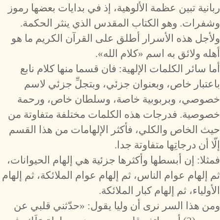
ربانية تبين عظمة الألوهية، إذ في بدايات بعضها رموز
وشفرات. وهو الكتاب المقدس الذي ينثر الحكمة.
ولأجل هذه الأسرار أطلق على القرآن الكريم ما هو
أهله ولائق به اسم «كلام الله».
أما سائر الكلمات الإلهية: فان قسما منها كلام نابع
باعتبار خاص، وبعنوان جزئي، وبتجلِّ جزئي لاسم
خصوصي، وبربوبية خاصة، وسلطان خاص، ورحمة
خصوصية. فدرجات هذه الكلمات مختلفة متفاوتة من
حيث الخاص والكلي، فأكثر الإلهامات من هذا القسم
إلّا أن درجاتِها متفاوتة جدا.
فمثلا: إن أبسطها وأكثرها جزئية هي إلهام الحيوانات،
ثم إلهام عوام الناس، ثم إلهام عوام الملائكة، ثم إلهام
الأولياء، ثم إلهام كبار الملائكة.
ومن هذا السر نرى أن وليا يقول: «حدّثني قلبي عن