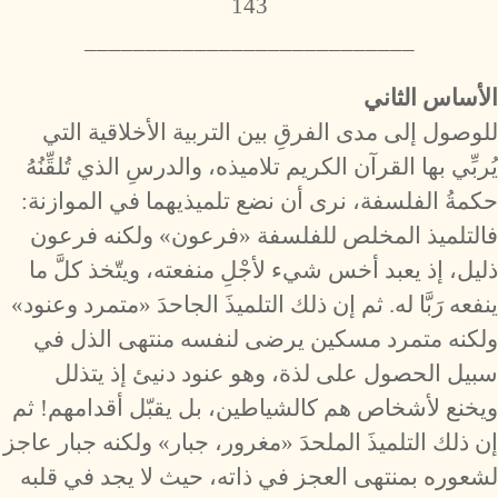
143
___________________________
الأساس الثاني
للوصول إلى مدى الفرقِ بين التربية الأخلاقية التي
يُربِّي بها القرآن الكريم تلاميذه، والدرسِ الذي تُلقِّنُهُ
حكمةُ الفلسفة، نرى أن نضع تلميذيهما في الموازنة:
فالتلميذ المخلص للفلسفة «فرعون» ولكنه فرعون
ذليل، إذ يعبد أخس شيء لأجْلِ منفعته، ويتّخذ كلَّ ما
ينفعه رَبَّا له. ثم إن ذلك التلميذَ الجاحدَ «متمرد وعنود»
ولكنه متمرد مسكين يرضى لنفسه منتهى الذل في
سبيل الحصول على لذة، وهو عنود دنيئ إذ يتذلل
ويخنع لأشخاص هم كالشياطين، بل يقبّل أقدامهم! ثم
إن ذلك التلميذَ الملحدَ «مغرور، جبار» ولكنه جبار عاجز
لشعوره بمنتهى العجز في ذاته، حيث لا يجد في قلبه