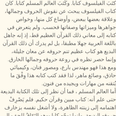
كتَبَ الفيلسوف كتابا. وكَتَبَ العالم المسلم كتابا. كان
كتاب الفيلسوف يبحث عن نقوش الحروف وجمالها،
وعلاقة بعضها ببعض، وأوضاع كل منها، وخواص
جواهرها وميزاتها وصفاتها فحسب. ولم يتعرض في
كتابه إلى معاني ذلك القرآن العظيم قط، إذ إنه جاهل
باللغة العربية جهلا مطبقا، بل لم يدرك أن ذلك القرآن
البديع هو كتاب عظيم تنم حروفه عن معان جليلة،
وإنما حصر نظره في روعة حروفه وجمالها الخارق.
ومع هذا فهو مهندس بارع، ومصور فنان، وكيميائي
حاذق، وصائغ ماهر، لذا فقد كتب كتابه هذا وِفْقَ ما
يُتقنه من مهارات ويجيده من فنون.
أما العالم المسلم ، فما أن نظر إلى تلك الكتابة البديعة
حتى علم أنه: كتاب مبين وقرآن حكيم. فلم يَصْرِفْ
اهتمامه إلى زينته الظاهرة، ولا أشغل نفسه بزخارف
حروفه البديعة، وإنما توجّه كليا -وهو التَوّاقُ للحق- إلى