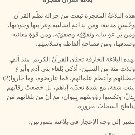
بلاغة القرآن معجزة
هذه البلاغةُ المعجزة نَبعت من جزالة نظْم القرآن
وحُسنِ متانته، ومن بداعةِ أساليبه وغرابتِها وجودتها،
ومن بَراعةِ بيانه وتفوّقِه وصفوَتِه، ومن قوةِ معانيه
وصدقِها، ومن فصاحةِ ألفاظه وسلاستِها.
بهذه البلاغة الخارقة تحدّى القرآنُ الكريم -منذ ألفٍ
وثلاث مئة من السنين- أذكى بُلغاء بني آدم وأبرعَ
خطبائهم وأعظمَ علمائهم، فما عارضوه، وما حاروا(2)
ببنت شفة، مع شدة تحدّيه إياهم، بل خضعتْ رقابُهم
بِذلّ، ونَكسوا رؤوسَهم بِهَوان، مع أنّ من بلغائهم مَن
يناطح السحابَ بغرورِه.
نشير إلى وجه الإعجاز في بلاغته بصورتين: