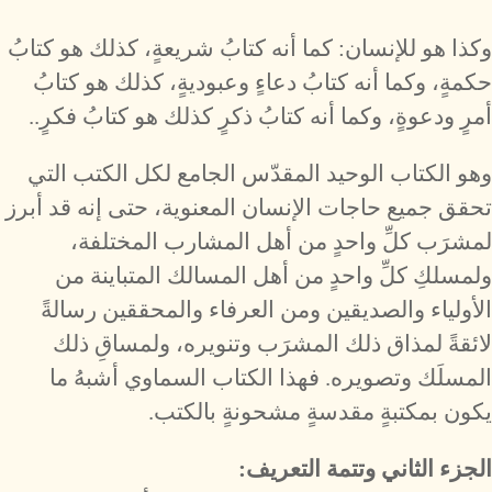
وكذا هو للإنسان: كما أنه كتابُ شريعةٍ، كذلك هو كتابُ
حكمةٍ، وكما أنه كتابُ دعاءٍ وعبوديةٍ، كذلك هو كتابُ
أمرٍ ودعوةٍ، وكما أنه كتابُ ذكرٍ كذلك هو كتابُ فكرٍ..
وهو الكتاب الوحيد المقدّس الجامع لكل الكتب التي
تحقق جميع حاجات الإنسان المعنوية، حتى إنه قد أبرز
لمشرَب كلِّ واحدٍ من أهل المشارب المختلفة،
ولمسلكِ كلِّ واحدٍ من أهل المسالك المتباينة من
الأولياء والصديقين ومن العرفاء والمحققين رسالةً
لائقةً لمذاق ذلك المشرَب وتنويره، ولمساقِ ذلك
المسلَك وتصويره. فهذا الكتاب السماوي أشبهُ ما
يكون بمكتبةٍ مقدسةٍ مشحونةٍ بالكتب.
الجزء الثاني وتتمة التعريف: