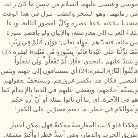
موسى وعيسى عليهما السلام من جنس ما كان رائجا
في زمانهما، وهو السحر والطب- نـزل في هذا الوقت
متحديا ببلاغته بلاغةَ عصره وكلَّ العصور التالية، ودعا
بلغاءَ العرب إلى معارضته، والإتيان ولو بأقصر سورة
من مثله، فتحدّاهم بقوله تعالى: ﴿وَإِن كُنتُمْ فِي رَيْبٍ
مِّمَّا نَزَّلْنَا عَلَى عَبْدِنَا فَأْتُواْ بِسُورَةٍ مِّن مِّثْلِهِ﴾(البقرة:23)
واشتدّ عليهم بالتحدي: ﴿فَإِن لَّمْ تَفْعَلُواْ وَلَن تَفْعَلُواْ
فَاتَّقُواْ النّارَ﴾(البقرة:24) أي ستساقون إلى جهنمَ وبئس
المصير. فكان هذا يكسر غرورَهم، ويستخفّ بعقولهم
ويسفّه أحلامَهم، ويقضي عليهم في الدنيا بالإعدام كما
هو في الآخرة، أي إما أن تأتوا بمثله أو أنّ أرواحكم
وأموالكم في خطر، ما دمتم مصرّين على الكفر!
وهكذا فلو كانت المعارضةُ ممكنةً فهل يمكن اختيار
طريق الحرب والدمار، وهي أشدُّ خطرا وأكثرُ مشقة.