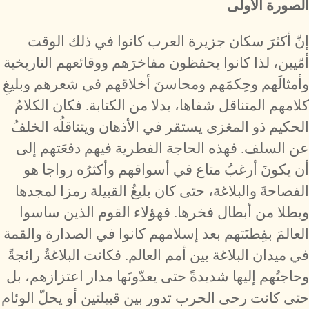
الصورة الأولى
إنّ أكثرَ سكان جزيرة العرب كانوا في ذلك الوقت
أمّيين، لذا كانوا يحفظون مفاخرَهم ووقائعهم التاريخية
وأمثالَهم وحِكمَهم ومحاسنَ أخلاقهم في شعرهم وبليغِ
كلامهم المتناقل شفاها، بدلا من الكتابة. فكان الكلامُ
الحكيم ذو المغزى يستقر في الأذهان ويتناقلُه الخلفُ
عن السلف. فهذه الحاجة الفطرية فيهم دفعَتهم إلى
أن يكونَ أرغبُ متاع في أسواقهم وأكثرُه رواجا هو
الفصاحةَ والبلاغة، حتى كان بليغُ القبيلة رمزا لمجدها
وبطلا من أبطال فخرها. فهؤلاء القوم الذين ساسوا
العالمَ بفِطنَتهم بعد إسلامهم كانوا في الصدارة والقمة
في ميدان البلاغة بين أمم العالم. فكانت البلاغةُ رائجةً
وحاجتُهم إليها شديدةً حتى يعدّونَها مدار اعتزازهم، بل
حتى كانت رحى الحرب تدور بين قبيلتين أو يحلّ الوئام