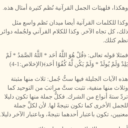
وهكذا، فلهيئات الجمل القرآنية نُظم كثيرة أمثال هذه.
وكذا للكلمات القرآنية أيضا ميدان نَظم واسع مثل
ذلك، كل تجاه الآخر. وكذا للكلام القرآني ولجُمله دوائر
نظم كتلك.
فمثلا قوله تعالى: ﴿قُلْ هُوَ اللَّهُ أحَد * اللَّهُ الصَّمَدُ * لَمْ
يَلِدْ وَلَمْ يُولَدْ * وَلَمْ يَكُن لَّهُ كُفُوًا أحَد﴾(الإخلاص:1-4)
هذه الآيات الجليلة فيها ستُّ جُمل: ثلاث منها مثبتة
وثلاث منها منفية، تثبت ستَّ مراتبَ من التوحيد كما
تردّ ستةَ أنواع من الشرك. فكلُّ جملة منها تكون دليلا
للجمل الأخرى كما تكون نتيجةً لها. لأن لكلِّ جملة
معنيين، تكون باعتبار أحدهما نتيجةً، وباعتبار الآخر دليلا.