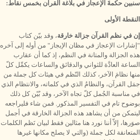
سنبين حكمةَ الإعجاز في بلاغة القرآن بخمس نقاط:
النقطة الأولى
إن في نظم القرآن جزالة خارقة
، وقد بيّن كتاب
"إشارات الإعجاز في مظان الإيجاز" من أوله إلى آخره
هذه الجزالة والمتانة في النظم، إذ كما أن عقارب
الساعة العادَّة للثواني والدقائق والساعات يكمِّل كلّ
منها نظامَ الآخر، كذلك النّظم في هيئات كل جملة من
جمَل القرآن، والنظامُ الذي في كلماته، والانتظام الذي
في مناسبة الجُمل كلّ تجاه الآخر، وقد بُيّن كل ذلك
بوضوح تام في التفسير المذكور. فمن شاء فليراجعه
ليتمكن من أن يشاهد هذه الجزالة الخارقة في أجمل
صوَرها، إلاّ أننا نورد هنا مثالين فقط لبيان نَظم الكلمات
المتعانقة لكل جملة (والتي لا يصلح مكانها غيرها