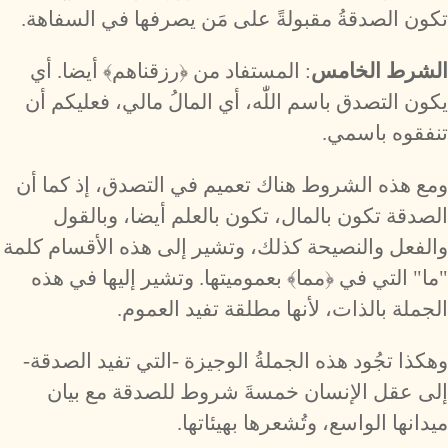
تكون الصدقةُ مقبولةً على مَن يصرفها في السفاهة.
الشرط الخامس
: المستفاد من ﴿رزقناهم﴾ أيضا. أي
يكون التصدق باسم اللّٰه، أي المالُ مالي، فعليكم أن
تنفقوه باسمي.
ومع هذه الشروط هناك تعميم في التصدق، إذ كما أن
الصدقة تكون بالمال، تكون بالعلم أيضا، وبالقول
والفعل والنصيحة كذلك، وتشير إلى هذه الأقسام كلمة
"ما" التي في ﴿مما﴾ بعموميتها. وتشير إليها في هذه
الجملة بالذات، لأنها مطلقة تفيد العموم.
وهكذا تجُود هذه الجملةُ الوجيزة -التي تفيد الصدقة-
إلى عقل الإنسان خمسةَ شروط للصدقة مع بيان
ميدانها الواسع، وتُشعرها بهيئاتها.