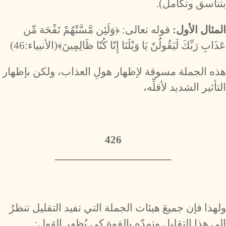
بتناسق وتكامل).
المثال الأول:
قوله تعالى: ﴿وَلَئِن مَّسَّتْهُمْ نَفْحَة مِّن
عَذَابِ رَبِّكَ لَيَقُولُنّ يَا وَيْلَنَا إِنّا كُنّا ظَالِمِينَ﴾(الأنبياء:46)
هذه الجملة مسوقة لإظهار هولِ العذاب، ولكن بإظهار
التأثير الشديد لأقلِّه،
426
_____________________
ولهذا فإن جميعَ هيئات الجملة التي تفيد التقليل تنظرُ
إلى هذا التقليل وتمدّه بالقوة كي يُظهر الهَول: