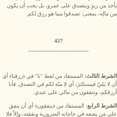
يأخذ من زيدٍ ويتصدق على عمرو، بل يجب أن يكون
من مالِه، بمعنى: تصدقوا مما هو رزق لكم.
427
_____________________
الشرط الثالث:
المستفاد من لفظ "نا" في ﴿رزقنا﴾ أي
أن لا يَمُنّ فيستكثرَ، أي لا منّة لكم في التصدق، فأنا
أرزقكم، وتنفقون من مالي على عبدي.
الشرط الرابع
: المستفاد من ﴿ينفقون﴾ أي أن ينفق
على مَن يضعه في حاجاته الضرورية ونفقته، وإلاّ فلا