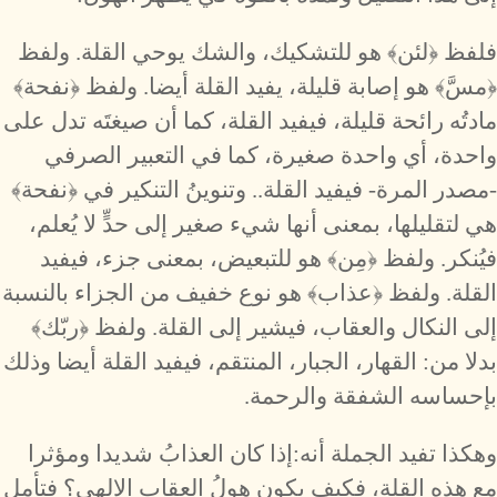
فلفظ ﴿لئن﴾ هو للتشكيك، والشك يوحي القلة. ولفظ
﴿مسَّ﴾ هو إصابة قليلة، يفيد القلة أيضا. ولفظ ﴿نفحة﴾
مادتُه رائحة قليلة، فيفيد القلة، كما أن صيغتَه تدل على
واحدة، أي واحدة صغيرة، كما في التعبير الصرفي
-مصدر المرة- فيفيد القلة.. وتنوينُ التنكير في ﴿نفحة﴾
هي لتقليلها، بمعنى أنها شيء صغير إلى حدٍّ لا يُعلم،
فيُنكر. ولفظ ﴿مِن﴾ هو للتبعيض، بمعنى جزء، فيفيد
القلة. ولفظ ﴿عذاب﴾ هو نوع خفيف من الجزاء بالنسبة
إلى النكال والعقاب، فيشير إلى القلة. ولفظ ﴿ربّك﴾
بدلا من: القهار، الجبار، المنتقم، فيفيد القلة أيضا وذلك
بإحساسه الشفقة والرحمة.
وهكذا تفيد الجملة أنه:إذا كان العذابُ شديدا ومؤثرا
مع هذه القلة، فكيف يكون هولُ العقاب الإلهي؟ فتأمل