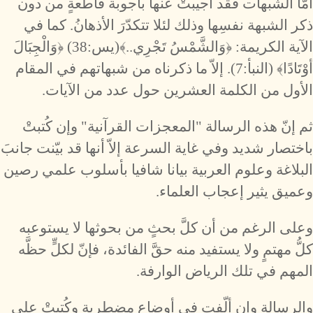
أمَّا الشبهات فقد أجيبتْ عنها بأجوبة قاطعةٍ من دون
ذكر الشبهة نفسِها وذلك لئلا تتكدّرَ الأذهانُ. كما في
الآية الكريمة: ﴿وَالشَّمْسُ تَجْرِي..﴾(يس:38) ﴿وَالْجِبَالَ
أوْتَادًا﴾ (النبأ:7). إلاّ ما ذكرناه من شبهاتهم في المقام
الأول من الكلمة العشرين حول عدد من الآيات.
ثم إنّ هذه الرسالة "المعجزات القرآنية" وإن كُتبتْ
باختصار شديد وفي غاية السرعة إلاّ أنها قد بيّنت جانبَ
البلاغة وعلوم العربية بيانا شافيا بأسلوب علمي رصين
وعميق يثير إعجاب العلماء.
وعلى الرغم من أن كلَّ بحثٍ من بحوثها لا يستوعبه
كلُّ مهتمٍ ولا يستفيد منه حقَّ الفائدة، فإنّ لكلٍّ حظَّه
المهم في تلك الرياض الوارفة.
والرسالة وإن ألّفت في أوضاع مضطربة وكُتبتْ على