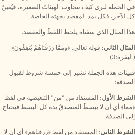
في الجملة لترى كيف تتجاوب الهيئاتُ الصغيرة، فيُعينُ
كل الآخر، فكل يمد المقصد بجهته الخاصة.
هذا المثال الذي سقناه يلحظ اللفظَ والمقصد.
المثال الثاني:
قوله تعالى: ﴿وَمِمَّا رَزَقْنَاهُمْ يُنفِقُونَ﴾
(البقرة:3)
فهيئات هذه الجملة تشير إلى خمسة شروط لقبول
الصدقة:
الشرط الأول:
المستفاد من "من" التبعيضية في لفظ
﴿مما﴾ أي أن لا يبسطَ المتصدقُ يده كل البسط فيحتاج
إلى الصدقة.
الشرط الثاني
: المستفاد من لفظ ﴿رزقناهم﴾ أي أن لا