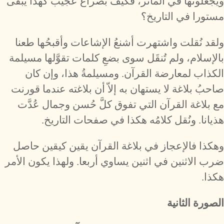
ويجعلونَها في المآثر، فكيف بصراع عجيب كهذا يبقى
مستورا في التاريخ؟
ولقد نُقلت واشتهرت أشنعُ الإشاعات وأقبحُها طعنا
بالإسلام، ولم تُنقَل سوى بضعِ كلمات تقوَّلها مسيلمة
الكذاب لمعارضة القرآن. ومسيلمةُ هذا، وإن كان
صاحبُ بلاغة لا يستهان به إلاّ أن بلاغته عندما قورنت
مع بلاغة القرآن التي تفوق كلَّ حُسن وجمال عُدَّت
هذيانا. ونُقل كلامُه هكذا في صفحات التاريخ.
وهكذا فالإعجاز في بلاغة القرآن يقين كيقين حاصل
ضرب الاثنين في اثنين يساوي أربعا. ولهذا يكون الأمر
هكذا.
الصورة الثانية