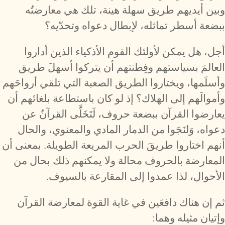
وبين أيديهم طريق سهلة هينة، تلك هي معارضتُه
ببضعة أسطر تماثله، لإبطال دعواه وتحدّيه؟
أجل، هل يمكن لأولئك القوم الأذكياء الذين أداروا
العالمَ بسياستهم وفِطنتهم أن يتركوا أسهلَ طريق
وأسلَمها، ويختاروا الطريق الصعبة التي تلقي أرواحَهم
وأموالَهم إلى الهلاك؟ إذ لو كان باستطاعة بلغائهم أن
يعارضوا القرآن ببضعة حروف، لَتَخَلَّى القرآنُ عن
دعواه، وَلنَجَوا من الدمار المادي والمعنوي، والحال
أنهم اختاروا طريقَ الحرب المريعة الطويلة. بمعنى أن
المعارضة بالحروف محالة ولا يمكنهم ذلك بحال من
الأحوال، لذا عمدوا إلى المقارعة بالسيوف.
ثم إن هناك دافعَين في غاية القوة لمعارضة القرآن
وإتيان مثيله وهما: