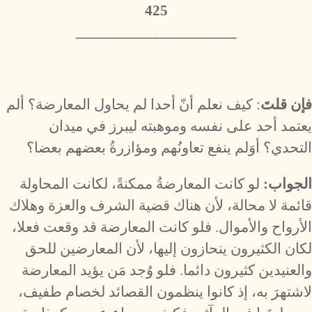
425
_____________________
فإن قلتَ
: كيف نعلم أنّ أحدا لم يحاول المعارضة؟ ألم
يعتمد أحد على نفسه وموهبته ليبرز في ميدان
التحدي؟ أوَلم ينفع تعاونُهم ومؤازرةُ بعضهم بعضا؟
الجواب:
لو كانت المعارضةُ ممكنةً، لكانت المحاولة
قائمة لا محالة، لأن هناك قضية الشرف والعزة وهلاك
الأرواح والأموال. فلو كانت المعارضة قد وقعت فعلا،
لكان الكثيرون ينحازون إليها، لأن المعارضين للحق
والعنيدين كثيرون دائما. فلو وُجد مَن يؤيد المعارضة
لاشتهرَ به، إذ كانوا ينظمون القصائد لخصام طفيف،