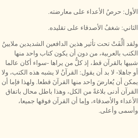
الأول: حرصُ الأعداء على معارضته.
الثاني: شغفُ الأصدقاء على تقليده.
ولقد ألِّفَتْ تحت تأثير هذين الدافعين الشديدين ملايينُ
الكتب بالعربية، من دون أن يكون كتاب واحد منها
شبيها بالقرآن قط، إذ كلُّ من يراها -سواء أكان عالما
أو جاهلا- لا بد أن يقول: القرآنُ لا يشبه هذه الكتب، ولا
يمكن أن يُعارضَ واحد منها القرآنَ قطعا. ولهذا فإما أن
القرآن أدنى بلاغةً من الكل، وهذا باطل محال باتفاق
الأعداء والأصدقاء، وإما أن القرآن فوقها جميعا،
وأسمى وأعلى.