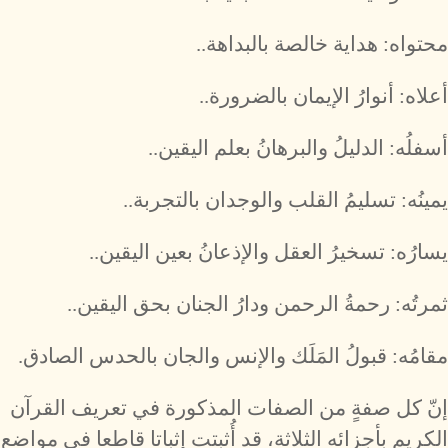
محتواه: هداية خالصة بالبداهة..
أعلاه: أنوارُ الإيمان بالضرورة..
أسفلُه: الدليلُ والبرهانُ بعلم اليقين..
يمينُه: تسليمُ القلب والوجدان بالتجربة..
يسارُه: تسخيرُ العقل والإذعانُ بعين اليقين..
ثمرتُه: رحمةُ الرحمن ودارُ الجنان بحق اليقين..
مقامُه: قبولُ المَلَك والإنس والجان بالحدس الصادق.
إنّ كل صفةٍ من الصفات المذكورة في تعريف القرآن
الكريم بأجزائه الثلاثة، قد أُثبتت إثباتا قاطعا في مواضع