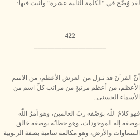
لقد وُضّح في "الكلمة الثانية عشرة" وأثبت فيها:
422
_____________________
أنّ القرآنَ قد نـزل من العرش الأعظم، من الاسم
الأعظم، من أعظم مرتبةٍ من مراتب كلِّ اسم من
الأسماء الحسنى..
فهو كلامُ اللّٰه بوَصْفه ربّ العالمين، وهو أمرُ اللّٰه
بوصفه إله الموجودات، وهو خطابُه بوصفه خالق
السماوات والأرض، وهو مكالمة سامية بصفة الربوبية