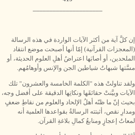
_____________________
إن كلَّ آية من أكثر الآيات الواردة في هذه الرسالة
(المعجزات القرآنية) إمّا أنها أصبحت موضع انتقاد
الملحدين، أو أصابَها اعتراضُ أهلِ العلوم الحديثة، أو
مسَّتها شبهاتُ شياطين الجن والإنس وأوهامُهم.
ولقد تناولتْ هذه "الكلمة الخامسة والعشرون" تلك
الآيات وبيَّنتْ حقائقَها ونكاتِها الدقيقة على أفضل وجه،
بحيث إنّ ما ظنّه أهلُ الإلحاد والعلوم من نقاطِ ضعفٍ
ومدارِ نقص، أثبتته الرسالةُ بقواعدها العلمية أنه
لمعاتُ إعجازٍ ومنابعُ كمالِ بلاغةِ القرآن.