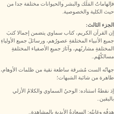
فإلهاماتُ المَلَك والبشر والحيوانات مختلفة جدا من
حيث الكلية والخصوصية.
الجزء الثالث:
إن القرآن الكريم، كتاب سماوي يتضمن إجمالا كتبَ
جميع الأنبياء المختلفةِ عصورُهم، ورسائلَ جميع الأولياءِ
المختلفةِ مشاربُهم، وآثارَ جميعِ الأصفياء المختلفةِ
مسالكُهُم..
جهاتُه الست مُشرقة ساطعة نقية من ظلمات الأوهام،
طاهرة من شائبة الشبهات؛
إذ نقطةُ استناده: الوحيُ السماوي والكلامُ الأزلي
باليقين..
هدفُه وغايتُه: السعادةُ الأبدية بالمشاهدة..