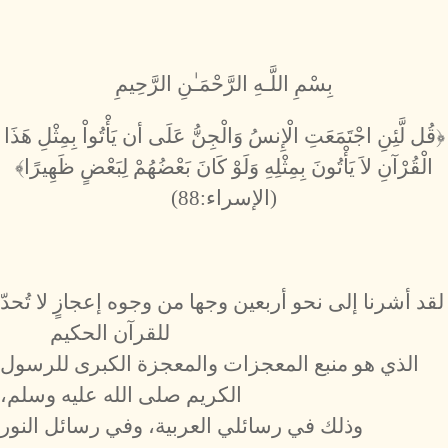
بِسْمِ اللَّـهِ الرَّحْمَـٰنِ الرَّحِيمِ
﴿قُل لَّئِنِ اجْتَمَعَتِ الْإِنسُ وَالْجِنُّ عَلَى أن يَأْتُواْ بِمِثْلِ هَذَا
الْقُرْآنِ لاَ يَأْتُونَ بِمِثْلِهِ وَلَوْ كَانَ بَعْضُهُمْ لِبَعْضٍ ظَهِيرًا﴾
(الإسراء:88)
لقد أشرنا إلى نحو أربعين وجها من وجوه إعجازٍ لا تُحدّ
للقرآن الحكيم
الذي هو منبع المعجزات والمعجزة الكبرى للرسول
الكريم صلى الله عليه وسلم،
وذلك في رسائلي العربية، وفي رسائل النور