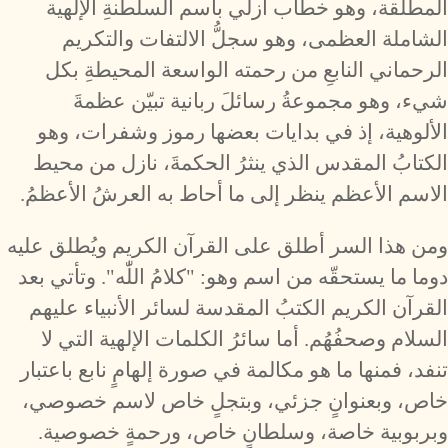
المطلقة، وهو خطاب أزلي باسم السلطنةِ الإلهية
الشاملة العظمى، وهو سجلُّ الالتفات والتكريم
الرحماني النابعِ من رحمته الواسعة المحيطةِ بكل
شيء، وهو مجموعةُ رسائلَ ربانية تبيّن عظمةَ
الألوهية، إذ في بدايات بعضها رموز وشفرات، وهو
الكتابُ المقدس الذي ينثرُ الحكمةَ، نازل من محيط
الاسم الأعظم ينظر إلى ما أحاط به العرشُ الأعظمُ.
ومن هذا السر أطلق على القرآن الكريم ويُطلق عليه
دوما ما يستحقّه من اسم وهو: "كلامُ اللّٰه". وتأتي بعد
القرآن الكريم الكتبُ المقدسة لسائر الأنبياء عليهم
السلام وصحفُهُم. أما سائرُ الكلمات الإلهية التي لا
تنفد، فمنها ما هو مكالمة في صورة إلهامٍ نابع باعتبار
خاص، وبعنوانٍ جزئي، وبتجلٍ خاص لاسم خصوصي،
وبربوبية خاصة، وسلطانٍ خاص، ورحمةٍ خصوصية.