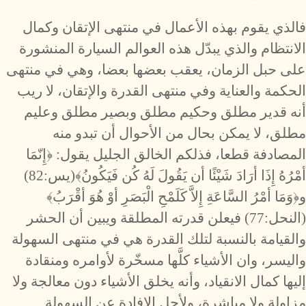
فالذي يقوم بهذه الأعمال في منتهى الإتقان وكمال
الانتظام والذي يبدّل هذه العوالم السيارة المنشورة
على حبل الزمان، يعقب بعضها بعضا، وهي في منتهى
الحكمة والعناية وفي منتهى القدرة والإتقان، لا ريب
أنه قدير مطلق وحكيم مطلق وبصير مطلق وعليم
مطلق، لا يمكن بحال من الأحوال أن تبدو منه
المصادفة قطعا، فذلكم الخالق الجليل يقول: ﴿إِنّمَا
أمْرُهُ إِذَا أرَادَ شَيْئًا أن يَقُولَ لَهُ كُن فَيَكُونُ﴾(يس:82)
و﴿وَمَا أمْرُ السَّاعَةِ إِلاَّ كَلَمْحِ الْبَصَرِ أوْ هُوَ أقْرَبُ﴾
(النحل:77) فيعلن قدرته المطلقة ويبين أن الحشر
والقيامة بالنسبة لتلك القدرة هي في منتهى السهولة
واليسر، وان الأشياء كلَّها مسخّرة لأوامره ومنقادة
إليها كمال الانقياد، وأنه يخلق الأشياء دون معالجة ولا
مزاولة ولا مباشرة، ولأجل الإفادة عن السهولة