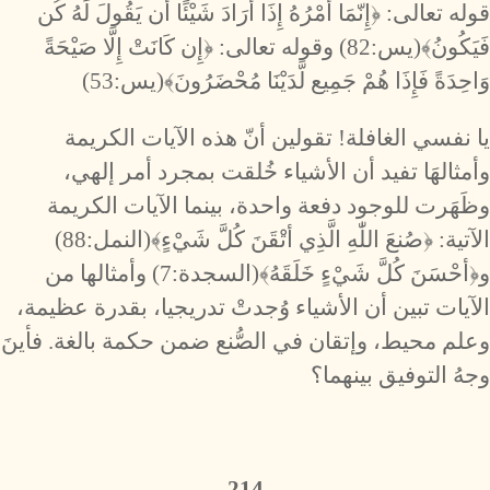
قوله تعالى: ﴿إِنّمَا أمْرُهُ إِذَا أرَادَ شَيْئًا أن يَقُولَ لَهُ كُن
فَيَكُونُ﴾(يس:82) وقوله تعالى: ﴿إِن كَانَتْ إِلَّا صَيْحَةً
وَاحِدَةً فَإِذَا هُمْ جَمِيع لَّدَيْنَا مُحْضَرُونَ﴾(يس:53)
يا نفسي الغافلة! تقولين أنّ هذه الآيات الكريمة
وأمثالهَا تفيد أن الأشياء خُلقت بمجرد أمر إلهي،
وظَهَرت للوجود دفعة واحدة، بينما الآيات الكريمة
الآتية: ﴿صُنعَ اللّٰهِ الَّذِي أتْقَنَ كُلَّ شَيْءٍ﴾(النمل:88)
و﴿أحْسَنَ كُلَّ شَيْءٍ خَلَقَهُ﴾(السجدة:7) وأمثالها من
الآيات تبين أن الأشياء وُجدتْ تدريجيا، بقدرة عظيمة،
وعلم محيط، وإتقان في الصُّنع ضمن حكمة بالغة. فأينَ
وجهُ التوفيق بينهما؟
214