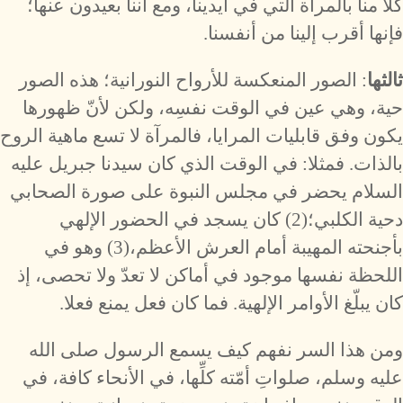
كلا منا بالمرآة التي في أيدينا، ومع أننا بعيدون عنها؛
فإنها أقرب إلينا من أنفسنا.
ثالثها
: الصور المنعكسة للأرواح النورانية؛ هذه الصور
حية، وهي عين في الوقت نفسِه، ولكن لأنّ ظهورها
يكون وفق قابليات المرايا، فالمرآة لا تسع ماهية الروح
بالذات. فمثلا: في الوقت الذي كان سيدنا جبريل عليه
السلام يحضر في مجلس النبوة على صورة الصحابي
دحية الكلبي؛(2) كان يسجد في الحضور الإلهي
بأجنحته المهيبة أمام العرش الأعظم،(3) وهو في
اللحظة نفسها موجود في أماكن لا تعدّ ولا تحصى، إذ
كان يبلّغ الأوامر الإلهية. فما كان فعل يمنع فعلا.
ومن هذا السر نفهم كيف يسمع الرسول صلى الله
عليه وسلم، صلواتِ أمّته كلِّها، في الأنحاء كافة، في