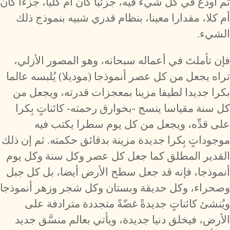
ثم أودع في كل شيء فيه، جزئيا كان أم كليا، جزءا كان
أم كلا، مقدارا معينا، بنظام قدري شبيه بنموذج ذلك
الشيء.
فإن تأملتَ في أعماله سبحانه، وهو المصور الأزلي،
تراه يجعل من كل عصر أنموذجا (موديلا) يُلبسه عالما
بكرا جديدا لطيفا مزينا بمعجزات قدرته، ويجعل من
كل سنة مقياسا ينسج -بخوارق رحمته- كائناتٍ بِكرا
على قدِّه، ويجعل من كل يوم سطرا يكتب فيه
موجوداتٍ بِكرا جديدة مزينة بدقائق حكمته. ثم إن ذلك
القدير المطلق كما جعل كل عصر وكل سنة وكل يوم
أنموذجا، فإنه قد جعل سطح الأرض أيضا، بل كل جبل
وصحراء، وكل حديقة وبستان وكل شجر وزهر أنموذجا
ويُنشئ كائناتٍ جديدةً غضّةً متجددة مترادفة على
الأرض، فيخلق دنيا جديدة، ويأتي بعالم منسَّق جديد