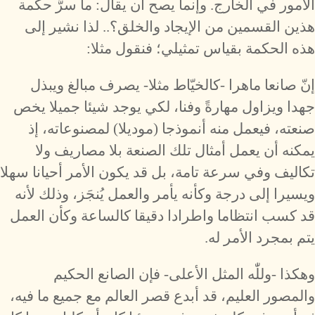
الأمور في الخارج. وإنما يصح أن يقال: ما سرُّ حكمة
هذين القسمين من الإيجاد والخلق؟.. لذا نشير إلى
هذه الحكمة بقياس تمثيلي؛ فنقول مثلا:
إنّ صانعا ماهرا -كالخيّاط مثلا- يصرف مبالغ ويبذل
جهدا ويزاول مهارةً وفنا، لكي يوجد شيئا جميلا يخص
صنعته، فيعمل منه أنموذجا (موديلا) لمصنوعاته، إذ
يمكنه أن يعمل أمثال تلك الصنعة بلا مصاريف ولا
تكاليف وفي سرعة تامة، بل قد يكون الأمر أحيانا سهلا
ويسيرا إلى درجة وكأنه يأمر والعمل يُنجَز، وذلك لأنه
قد كسب انتظاما واطرادا دقيقا كالساعة وكأن العمل
يتم بمجرد الأمر له.
وهكذا -وللّٰه المثل الأعلى- فإن الصانع الحكيم
والمصور العليم، قد أبدع قصر العالم مع جميع ما فيه،