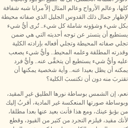
كلها، وعالم الأرواح وعالم المثال إلاّ مرايا شبه شفافة
لإظهار جمال ذلك القدوس الجليل الذي صفاته محيطة
بكل شيء وشؤونه شاملة كل شيء.. تُرى أيُّ شيء
يستطيع أن يتستر عن توجه أحديته التي هي ضمن
تجلي صفاته المحيطة وتجلي أفعاله بإرادته الكلية
وقدرته المطلقة وعلمه المحيط.. وأيُّ شيء يصعب
عليه وأيُّ شيء يستطيع أن يتخفَّى عنه.. وأيُّ فرد
يمكنه أن يظل بعيدا عنه.. وأية شخصية يمكنها أن
تقتربَ منه دون أن تكتسبَ الكلية؟
نعم، إن الشمس بوساطة نورها الطليق غيرِ المقيد،
وبوساطة صورتها المنعكسة غير المادية، أقربُ إليك
من بؤبؤ عينك، ومع هذا فأنت بعيد عنها بعدا مطلقا،
لأنك مقيد، فيلزم التجرد من كثير من القيود، وقطع