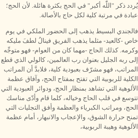
يُردد ذكر "اللّٰه أكبر" في الحج بكثرة هائلة. لأن الحج؛
عبادة في مرتبة كلية لكل حاج بالأصالة.
فالجندي البسيط يذهب إلى الحضور الملكي في يوم
خاص -كالعيد- مثلما يذهب الفريق فينالُ لطفَ مليكه
وكرمه. كذلك الحاج -مهما كان من العوام- فهو متوجِّه
إلى ربه الجليل بعنوان رب العالمين، كالولي الذي قطع
المراتب، فهو مشرّف بعبودية كلية، فلابدَّ أن المراتب
الكلية للربوبية التي تفتح بمفتاح الحج، وآفاق عظمة
الألوهية التي تشاهد بمنظار الحج، ودوائر العبودية التي
تتوسع في قلب الحاج وخياله، كلما قام وأدّى مناسك
الحج، ومراتب الكبرياء والعظمة وأفق التجليات التي
تمنح حرارة الشوق، والإعجاب والانبهار، أمام عظمة
الألوهية وهيبة الربوبية،