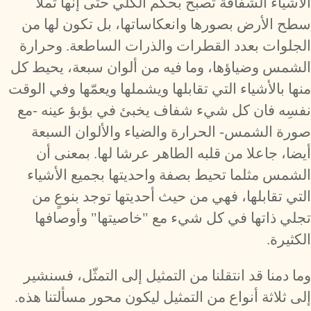
الأشياء الشفافة تصبح بحكم الكلي حتى إنها تملأ
سطح الأرض بصورها وانعكاساتها، بل تكون لها من
الجلوات بعدد القطرات والذرات الساطعة. وحرارة
الشمس وضياؤها، وما فيه من ألوان سبعة، يحيط كل
منها بالأشياء التي تقابلها ويشملها ويعمّها وفي الوقت
نفسِه فان كل شيء شفاف يخبئ في بؤبؤ عينه -مع
صورة الشمس- الحرارة والضياء والألوان السبعة
أيضا، جاعلا من قلبه الطاهر عرشا لها. بمعنى أن
الشمس مثلما تحيط بصفة واحديتها بجميع الأشياء
التي تقابلها، فهي من حيث أحديتها توجد بنوعٍ من
تجلي ذاتها في كل شيء مع "خاصيتها" وأوصافها
الكثيرة.
وما دمنا قد انتقلنا من التمثيل إلى التمثّل، فسنشير
إلى ثلاثة أنواع من التمثيل ليكون محور مسألتنا هذه.