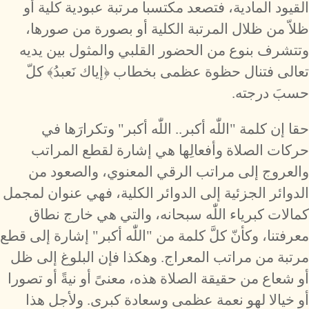
القيود المادية، فتصعد مكتسبا مرتبة عبودية كلية أو
ظلاّ من ظلال المرتبة الكلية أو بصورة من صورها،
وتتشرف بنوع من الحضور القلبي والمثول بين يديه
تعالى فتنال حظوة عظمى بخطاب ﴿إياك نَعبدُ﴾ كلّ
حسبَ درجته.
حقا إن كلمة "اللّٰه أكبر.. اللّٰه أكبر" وتكرارَها في
حركات الصلاة وأفعالِها هي إشارة لقطع المراتب
والعروج إلى مراتب الرقي المعنوي، والصعود من
الدوائر الجزئية إلى الدوائر الكلية، فهي عنوان لمجمل
كمالات كبرياء اللّٰه سبحانه، والتي هي خارج نطاق
معرفتنا، وكأنّ كلَّ كلمة من "اللّٰه أكبر" إشارة إلى قطع
مرتبة من مراتب المعراج. وهكذا فإن البلوغ إلى ظل
أو شعاع من حقيقة الصلاة هذه، معنىً أو نيةً أو تصورا
أو خيالا لهو نعمة عظمى وسعادة كبرى. ولأجل هذا