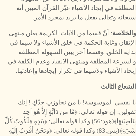
المطلقة في إيجاد الأشياء عبّر القرآن المبين أنه
سبحانه وتعالى يفعل ما يريد بمجرد الأمر.
والخلاصة
: أنّ قسما من الآيات الكريمة يعلن منتهى
الإتقان وغاية الحكمة في خلق الأشياء ولا سيما في
بداية الخلق. وقسما آخر يبين السهولة المطلقة
والسرعة المطلقة ومنتهى الانقياد وعدم الكلفة في
إيجاد الأشياء ولاسيما في تكرار إيجادها وإعادتها.
الشعاع الثالث
يا نفسي الموسوسة! يا من تجاوزتِ حدّكِ ! إنك
تقولين: إن قوله تعالى: ﴿مَّا مِن دَآبَّةٍ إِلاَّ هُوَ آخِذ
بِنَاصِيَتِهَا﴾(هود:56) وكذا قوله تعالى: ﴿بِيَدِهِ مَلَكُوتُ كُلِّ
شَيْءٍ﴾(يس:83) وكذا قوله تعالى: ﴿وَنَحْنُ أقْرَبُ إِلَيْهِ