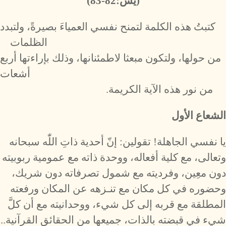
(يس:82-83)
كتبتُ هذه الكلمة لتمنح نفسي العمياءَ بصيرةً، ولتبدد
الظلمات
من حولها، ولتكون مبعثا لاطمئنانها، وذلك بإراءتها أربع
أشعات
من نور هذه الآية الكريمة.
الشعاع الأول
يا نفسي الجاهلة! تقولين: إنّ أحدية ذاتِ اللّٰه سبحانه
وتعالى، مع كلية أفعاله، ووحدة ذاته مع عمومية ربوبيته
دون معِين، وفرديته مع شمول تصرفاته دون شريك،
وحضوره في كل مكان مع تنـزهه عن المكان ورفعته
المطلقة مع قربه إلى كل شيء، ووحدانيته مع أن كلَّ
شيء في قبضته بالذات، جميعها من الحقائق القرآنية..