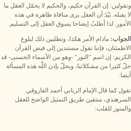
وتقولين: إن القرآن حكيم، والحكيم لا يحمّل العقل ما
لا يقبله. بَيْدَ أن العقل يرى منافاة ظاهرة في هذه
الأمور. لذا أطلبُ إيضاحا يسوق العقل إلى التسليم.
الجواب:
مادام الأمر هكذا، وتطلبين ذلك لبلوغ
الاطمئنان، فإننا نقول مستندين إلى فيض القرآن
الكريم: إن اسم "النور" -وهو من الأسماء الحسنى- قد
حلّ كثيرا من مشكلاتنا، ويحلّ بإذن اللّٰه هذه المسألة
أيضا.
نقول كما قال الإمام الرباني أحمد الفاروقي
السرهندي، منتقين طريق التمثيل الواضح للعقل
والمنور للقلب: