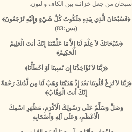
سبحان من جعل خزائنه بين الكاف والنون.
﴿فَسُبْحَانَ الَّذِي بِيَدِهِ مَلَكُوتُ كُلِّ شَيْءٍ وَإِلَيْهِ تُرْجَعُونَ﴾
(يس:83)
﴿سُبْحَانَكَ لاَ عِلْمَ لَنَا إِلاَّ مَا عَلَّمْتَنَا إِنّكَ أنتَ الْعَلِيمُ
الْحَكِيمُ﴾
﴿رَبَّنَا لاَ تُؤَاخِذْنَا إِن نّسِينَا أوْ أخْطَأْنَا﴾
﴿رَبَّنَا لاَ تُزِغْ قُلُوبَنَا بَعْدَ إِذْ هَدَيْتَنَا وَهَبْ لَنَا مِن لَّدُنكَ رَحْمَةً
إِنّكَ أنتَ الْوَهَّابُ﴾
وَصَلِّ وَسَلِّمْ عَلَى رَسُولِكَ الْأكْرَمِ، مَظْهَرِ اسْمِكَ
الْأعْظَمِ، وَعَلَى آلِهِ وَأصْحَابِهِ