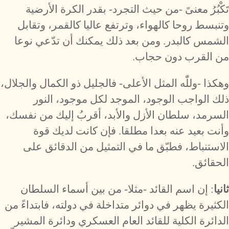
تَكْبُرُ معنىً -من حيث التجرد- بقدر الكرة الأرضية
وتنبسط روحا كالهواء، وترتفع عاليا كالقمر، وتقابل
الشمس كالبدر. ومن بعد ذلك يمكنك أن تدّعي نوعا
من القرب دون حجاب.
وهكذا -وللّٰه المثل الأعلى- فالجليل ذو الكمال والجلال،
ذلك الواجب الوجود، الموجد لكل موجود، النور
السرمد، سلطان الأزل والأبد، أقربُ إليك من نفسك،
وأنت بعيد عنه بعدا مطلقا. فإن كانت لديك قوة
الاستنباط، فطبّق ما في التمثيل من الدقائق على
الحقائق.
ثانيا
: إن اسم القائد -مثلا- من بين أسماء السلطان
الكثيرة يظهر في دوائر متداخلة في دولته، فابتداءً من
الدائرة الكلية للقائد العام العسكري ودائرة المشير