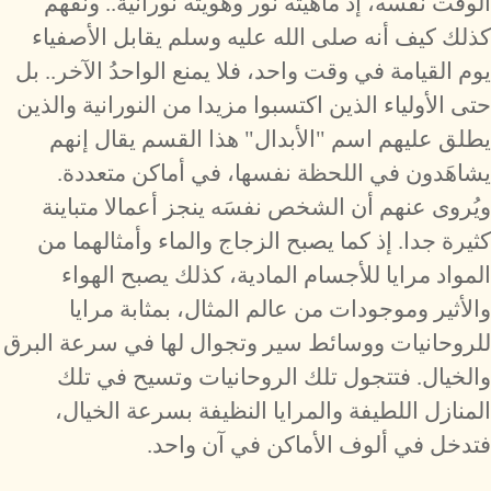
الوقت نفسه، إذ ماهيته نور وهويته نورانية.. ونفهم
كذلك كيف أنه صلى الله عليه وسلم يقابل الأصفياء
يوم القيامة في وقت واحد، فلا يمنع الواحدُ الآخر.. بل
حتى الأولياء الذين اكتسبوا مزيدا من النورانية والذين
يطلق عليهم اسم "الأبدال" هذا القسم يقال إنهم
يشاهَدون في اللحظة نفسها، في أماكن متعددة.
ويُروى عنهم أن الشخص نفسَه ينجز أعمالا متباينة
كثيرة جدا. إذ كما يصبح الزجاج والماء وأمثالهما من
المواد مرايا للأجسام المادية، كذلك يصبح الهواء
والأثير وموجودات من عالم المثال، بمثابة مرايا
للروحانيات ووسائط سير وتجوال لها في سرعة البرق
والخيال. فتتجول تلك الروحانيات وتسيح في تلك
المنازل اللطيفة والمرايا النظيفة بسرعة الخيال،
فتدخل في ألوف الأماكن في آن واحد.