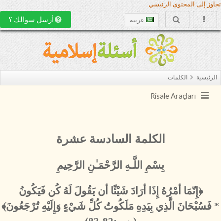
تجاوز إلى المحتوى الرئيسي
أرسل سؤالك ؟
عربية
الرئيسية
الكلمات
Risale Araçları
الكلمة السادسة عشرة
بِسْمِ اللَّـهِ الرَّحْمَـٰنِ الرَّحِيمِ
﴿إِنّمَا أمْرُهُ إِذَا أرَادَ شَيْئًا أن يَقُولَ لَهُ كُن فَيَكُونُ
* فَسُبْحَانَ الَّذِي بِيَدِهِ مَلَكُوتُ كُلِّ شَيْءٍ وَإِلَيْهِ تُرْجَعُونَ﴾