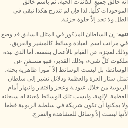
أنه خالق جميع الكائنات الحية، ثم باسم خالق
الموجودات كلِّها. لذا فإن لم تتدرج هكذا تبقى في
الظل ولا تجد إلاّ جلوة جزئية.
تنبيه
: إن السلطان المذكور في المثال السابق قد وضع
في مراتب اسم القيادة وسائط كالمشير والفريق،
وذلك لعجزه عن القيام بالأعمال بنفسه. أما الذي بيده
ملكوت كلِّ شيء، وذلك القدير، فهو مستغنٍ عن
الوسائط، بل ليست الوسائط إلاّ أمورا ظاهرية بحتة،
تمثل ستار العزة والعظمة ودلائل تشير إلى سلطان
الربوبية من خلال عبودية وعجز وافتقار وانبهار أمام
العظمة الإلهية، وليست تلك الوسائط مُعينة له سبحانه
ولا يمكنها أن تكون شريكة في سلطنة الربوبية قطعا
لأنها ليست إلاّ وسائل للمشاهدة والتفرج.