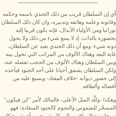
​____________________________
أي إن السلطان قريب من ذلك الجندي باسمه وحكمه
وقانونه وعلمه وهاتفه وتدبيره، وان كان ذلك السلطان
نورانيا ومن الأولياء الأبدال، فإنه يكون قريبا إليه
بحضوره بالذات، إذ لا يمنع شيء من ذلك ولا يحول
دونه شيء. ومع أن ذلك الجندي بعيد عن السلطان،
غاية البعد وهناك الألوف من المراتب التي تحول بينه
وبين السلطان وهناك الألوف من الحجب تفصله عنه،
ولكن السلطان يشفق أحيانا على أحد الجنود فيأخذه
إلى حضور ديوانه -خلاف المعتاد- ويسبغ عليه من
أفضاله وألطافه.
وهكذا -وللّٰه المثل الأعلى- فالمالك لأمر "كن فيكون"
المسخّر للشموس والنجوم كالجنود المنقادة؛ فهو
سبحانه وتعالى اقرب إلى كل شيء من أي شيء كان،