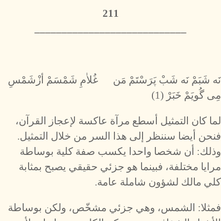
211
​____________________________
نَه شَبَمْ نَه شَبْ پَرَسْتَمْ مَن غُلاٰمِ شَمْسَمْ أزْشَمْسِ
مِى گُويَمْ خَبَرْ (1)
لما كان التمثيل أسطع مرآة عاكسة لإعجاز القرآن،
فنحن أيضا سننظر إلى هذا السر من خلال التمثيل.
وذلك: أن شخصا واحدا يكسب صفة كلية بوساطة
مرايا مختلفة، فبينما هو جزئي حقيقي يصبح بمثابة
كلي مالك لشؤون شاملة عامة.
فمثلا: الشمس، وهي جزئي مشخّص، ولكن بوساطة