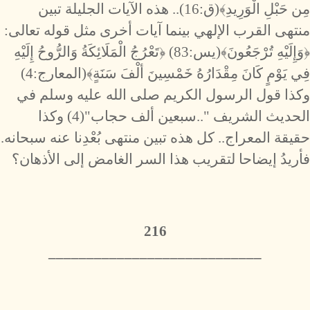
مِن حَبْلِ الْوَرِيدِ﴾(ق:16).. هذه الآيات الجليلة تبين
منتهى القرب الإلهي بينما آيات أخرى مثل قوله تعالى:
﴿وَإِلَيْهِ تُرْجَعُونَ﴾(يس:83) ﴿تَعْرُجُ الْمَلَائِكَةُ وَالرُّوحُ إِلَيْهِ
فِي يَوْمٍ كَانَ مِقْدَارُهُ خَمْسِينَ ألْفَ سَنَةٍ﴾(المعارج:4)
وكذا قول الرسول الكريم صلى الله عليه وسلم في
الحديث الشريف "..سبعين ألف حجاب"(4) وكذا
حقيقة المعراج.. كل هذه تبين منتهى بُعْدِنا عنه سبحانه.
فأريدُ إيضاحا لتقريب هذا السر الغامض إلى الأذهان؟
216
​____________________________