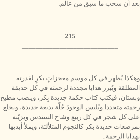
بعد أن سحب ما سبق من عالم.
215
​____________________________
وهكذا يُظهر في كل موسم معجزاتٍ بكرٍ لقدرته
المطلقة ويُبرز هدايا مجددة لرحمته في كل حديقة
وبستان، فيكتب كتاب حكمة جديدة بِكر، وينصب مطبخ
رحمته متجددا ويُلبس الوجودَ حُلّة بديعة جديدة، ويخلع
على كل شجر في كل ربيع وشاح السندس ويزيّنه
بمرصعات جديدة بكر كالنجوم المتلألئة، ويملأ أيديها
بهدايا الرحمة..