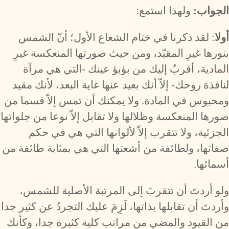
الجواب:
ولهذا استمع:
أولا
: لقد ذكرنا في ختام الشعاع الأول؛ أنّ الشمس
بنورها غيرِ المقيّد، ومن حيث صورتها المنعكسة غيرِ
المادية، أقربُ إليك من بؤبؤ عينك -التي هي مرآة
لنافذة روحك- إلاّ أنك بعيد عنها غاية البعد، لأنك مقيد
ومحبوس في المادة. ولا يمكنك أن تمس إلاّ قسما من
صورها المنعكسة وظلالها ولا تقابل إلاّ نوعا من جلواتها
الجزئية، ولا تتقرب إلاّ لألوانها التي هي في حكم
صفاتها، ولطائفة من أشعتها التي هي بمثابة طائفة من
أسمائها.
ولو أردتَ أن تتقربَ إلى المرتبة الأصلية للشمس،
وأردتَ أن تقابلها بذاتها، لَزِمَ عليك التجردُ عن كثير جدا
من القيود والمضي من مراتب كلية كثيرة جدا، وكأنك