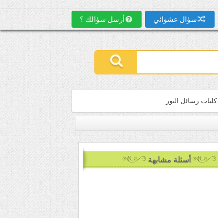
سؤال عشوائي
أرسل سؤالك ؟
كليات رسائل النور
أسئلة مشابهة