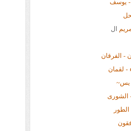
حل
مريم
ال
- الفرقان
- لقمان
 يس~
 الشورى
الطور
فقون