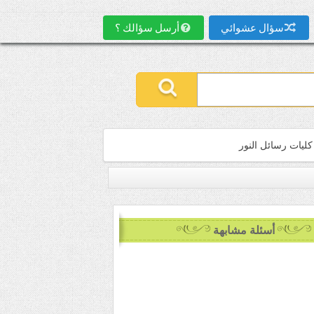
سؤال عشوائي
أرسل سؤالك ؟
كليات رسائل النور
أسئلة مشابهة