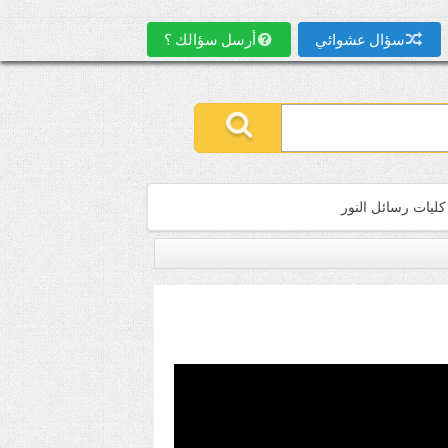
سؤال عشوائي
أرسل سؤالك ؟
كليات رسائل النور