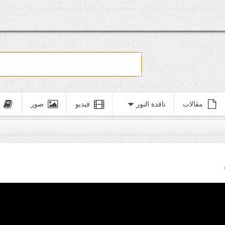
مقالات
نافذة النور
فيديو
صور