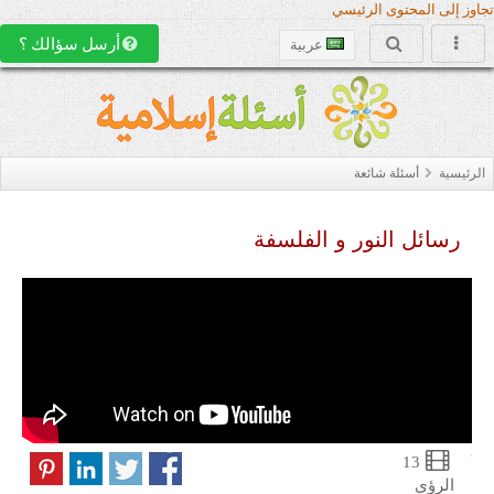
المحتوى الرئيسي
أرسل سؤالك ؟
عربية
أسئلة شائعة
ئل النور و الفلسفة
13
ؤى