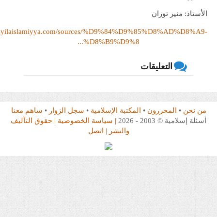
ذ: منير توران
https://asyilaislamiyya.com/sources/%D9%84%D9%85%D8%AD%D
%D8%B9%D9%8...
التعليقات
حن
•
المحررون
•
المكتبة الإسلامية
•
سجل الزوار
•
ساهم معنا
امية © 2003 - 2026
| سياسة الخصوصية
| حقوق التأليف
والنشر
| اتصل