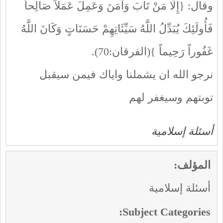
وقال: {إِلَّا مَنْ تَابَ وَآمَنَ وَعَمِلَ عَمَلاً صَالِحاً
فَأُولَئِكَ يُبَدِّلُ اللَّهُ سَيِّئَاتِهِمْ حَسَنَاتٍ وَكَانَ اللَّهُ
غَفُوراً رَحِيماً }(الفرقان:70).
نرجو الله ان يشملنا واياك فيمن سيقبل
توبتهم وسيغفر لهم
أسئلة إسلامية
المؤلف:
أسئلة إسلامية
Subject Categories: