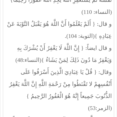
(النساء: 110)
و قال: { أَلَمْ يَعْلَمُوا أَنَّ اللَّهَ هُوَ يَقْبَلُ التَّوْبَةَ عَنْ
عِبَادِهِ }(التوبة: 104).
و قال ايضاً: { إِنَّ اللَّهَ لَا يَغْفِرُ أَنْ يُشْرَكَ بِهِ
وَيَغْفِرُ مَا دُونَ ذَلِكَ لِمَنْ يَشَاءُ }(النساء:48)
وقال: { قُلْ يَا عِبَادِيَ الَّذِينَ أَسْرَفُوا عَلَى
أَنْفُسِهِمْ لا تَقْنَطُوا مِنْ رَحْمَةِ اللَّهِ إِنَّ اللَّهَ يَغْفِرُ
الذُّنُوبَ جَمِيعاً إِنَّهُ هُوَ الْغَفُورُ الرَّحِيمُ }
(الزمر:53)