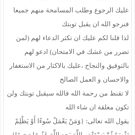
عليك الرجوع وطلب المسامحة منهم جميعا
فنرجو الله ان يقبل توبتك
لذا قلنا لكم عليك ان تكثر الدعاء لهم (لمن
تضرر من غشك في الامتحان) ادعو لهم
بالتوفيق والنجاح ،عليك بالاكثار من الاستغفار
والاحسان و العمل الصالح
لا تقنط من رحمة الله فالله سيقبل توبتك ولن
تكون معلقة ان شاء الله
يقول الله تعالى: {وَمَنْ يَعْمَلْ سُوءًا أَوْ يَظْلِمْ
نَفْسَهُ ثُمَّ يَسْتَغْفِرِ اللَّهَ يَجِدِ اللَّهَ غَفُورًا رَحِيمًا}