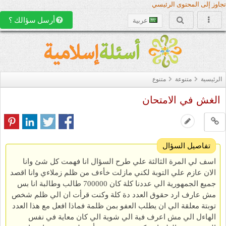
تجاوز إلى المحتوى الرئيسي
أرسل سؤالك ؟
عربية
الرئيسية
متنوعة
متنوع
الغش في الامتحان
تفاصيل السؤال
اسف لي المرة الثالثة علي طرح السؤال انا فهمت كل شئ وانا
الان عازم علي التوبة لكني مازلت خأءف من ظلم زملاءي وانا اقصد
جميع الجمهورية الي عددنا كلة كان 700000 طالب وطالبة انا بس
مش عارف ارد حقوق العدد دة كلة وكنت قرأت ان الي ظلم شخص
توبتة معلقة الي ان يطلب العفو بمن ظلمة فماذا افعل مع هذا العدد
الهاءل الي مش اعرف فية الي شوية الي كان معاية في نفس