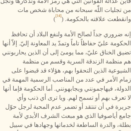
فأين عدالة القوانين التي هي رمز الأمة وتذكارها وتجل
من تجليات اللّٰه سبحانه من محاباة شخص مات
[14]
وانقطعت علاقته بالحكومة. (
)
إنه ضروري جداً لصالح الأمة ولنفع البلاد أن تحافظ
الحكومة عليّ حفاظاً تاماً وتمدّ يد المعاونة إليّ. إلاّ أنها
تضيق الخناق عليّ، مما يومئ إلى أن الذين يحاربونني
هم منظمة الزندقة السرية وقسم من منظمة
الشيوعية الذين التحقوا بهم، هؤلاء قد قبضوا على
زمام الأمر في عدد من المناصب الرسمية المهمة في
الدولة، فيهاجمونني ويجابهونني. أما الحكومة فإما أنها
لا تعرف بهم أو تسمح لهم. ويا ترى أي ذنب وأي
جريرة في أن تنتقد أو تضمر عدم المحبة لرجل حوّل
جامع أياصوفيا الذي هو مبعث الشرف الأبدي لأمة
بطلة، والدرة الساطعة لخدماتها وجهادها في سبيل