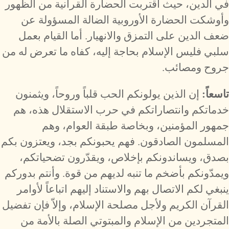
في الدين، حيث اقتربت الحضارة القرآنية من الظهور
وأوشكت الحضارة الأوروبية الضالة المسؤولة عن
ضعف الدين على التمزق والانهيار. أما القيام بعمل
سلبي فليس الإسلام بحاجة إليه، كفاه ما تعرض له من
جروح ومصائب.
تاسعاً:
إن الذين يولونكم الحب قلباً وروحاً، ويثمنون
خدماتكم وانتصاراتكم في حرب الاستقلال هذه، هم
جمهور المؤمنين، وبخاصة طبقة العوام، وهم
المسلمون الصادقون. فهم يحبونكم بجد، ويعتزون بكم
بصدق، ويساندونكم بإخلاص، ويقدّرون تضحياتكم،
ويمدّونكم بأضخم ما تنبه لديهم من قوة. وأنتم بدوركم
ينبغي لكم الاتصال بهم والاستناد إليهم اتباعاً لأوامر
القرآن الكريم ولأجل مصلحة الإسلام، وإلاّ فإن تفضيل
المتجردين من الإسلام والمبتوتي الصلة بالأمة من