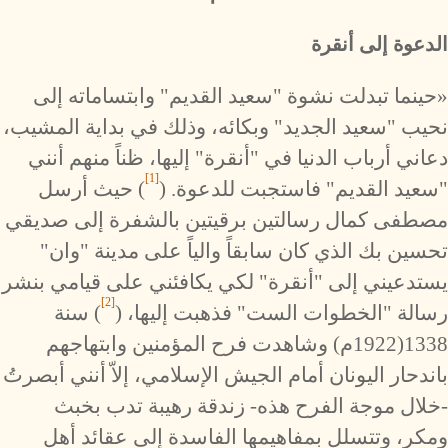
الدعوة إلى أنقرة
«حينما تبدلت نشوة "سعيد القديم" وابتساماته إلى
نحيب "سعيد الجديد" وبكائه، وذلك في بداية المشيب،
دعاني أرباب الدنيا في "أنقرة" إليها، ظناً منهم أنني
[1]
"سعيد القديم" فاستجبت للدعوة. (
) حيث أرسل
مصطفى كمال رسالتين برقيتين بالشفرة إلى صديقي
تحسين بك الذي كان سابقاً والياً على مدينة "وان"
يستدعيني إلى "أنقرة" لكي يكافئني على قيامي بنشر
[2]
رسالة "الخطوات الست" فذهبت إليها، (
) سنة
1338(1922م) وشاهدت فرح المؤمنين وابتهاجهم
باندحار اليونان أمام الجيش الإسلامي، إلاّ أنني أبصرتُ
-خلال موجة الفرح هذه- زندقة رهيبة تدب بخبث
ومكر، وتتسلل بمفاهيمها الفاسدة إلى عقائد أهل