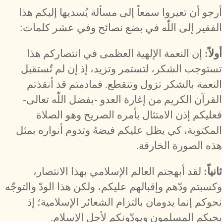
أرجو أن تعيروا سمعاً إلى مسألة يُسديها إليكم هذا
الفقير إلى اللّٰه في بضع نصائح وفي عشر كلمات:
أولاً:
إن النعمة الإلهية العظمى في انتصاركم هذا
تستوجب الشكر، لتستمر وتزيد، إذ إن لم تُستقبل
النعمة بالشكر تزول وتنقطع. فمادمتم قد أنقذتم
القرآن الكريم من إغارة العدو -بفضل اللّٰه تعالى-
فعليكم إذن الامتثال بأمره الصريح وهو الصلاة
المكتوبة، كي يظل عليكم فيضهُ وتدوم أنواره بمثل
هذه الصورة الخارقة.
ثانياً:
لقد أبهجتم العالم الإسلامي بهذا الانتصار،
وكسبتم ودّهم وإقبالهم عليكم، ولكن هذا الودّ والتوجّه
نحوكم إنما يدومان بالتزام الشعائر الإسلامية؛ إذ
يحبكم المسلمون ويودّونكم لأجل الإسلام.