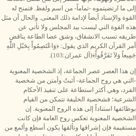
إلى ما ارتضيتموه -تماماً- من اسم ولفظ. فتمنح له
القوة والإسناد أيضاً لإدامة ذلك المعنى. والحال أن مثل
هذه القوة التي ليست بيد المجلس ولا تأتي عن
طريقه تسبب الانشقاق، وشق عصا الطاعة يناقض
أمر القرآن الكريم الذي يقول: ﴿وَاعْتَصِمُواْ بِحَبْلِ اللّٰهِ
جَمِيعاً وَلاَ تَفَرَّقُواْ﴾(آل عمران:103).
إن هذا العصر عصر الجماعة، إذ الشخصية المعنوية
-التي هي روح الجماعة- أثبتُ وأمتن من شخصية
الفرد، وهي أكثر استطاعة على تنفيذ الأحكام
الشرعية؛ فشخصية الخليفة تتمكن من القيام
بوظائفها استناداً إلى هذه الروح المعنوية. إن
الشخصية المعنوية تعكس روح العامة فإن كانت
مستقيمة فإن إشراقها وتألقها يكون أسطع وألمع من