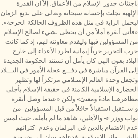
باجتثاث جذور الإسلام من الأعماق. إلاّ أن القدرة
الإلهية تجلت بإحسانه سبحانه وتعالى على بديع الزمان
ليحمل الراية في مثل هذه الظروف الحالكة الحرجة».
«فأتى أنقرة أملاً من أن يحظى بشيء لصالح الإسلام
من المسؤولين فيها وليقدم معاونته لهم، إذ كما كانت
حرب التحرير حرباً إيمانية لطرد الأعداء إلى خارج
البلاد بعون الهي كان يأمل أن تستند الحكومة الجديدة
إلى القرآن مباشرة في دفـــع عجلة الأمور في البـــلاد
وتجعل وحدة العالم الإسـلامي مرتكزاً لها وتظهر
الحضارة الإسلامية الكامنة في حقيقة الإسلام بأجلى
مظاهرهــا مادةً ومعنىً» ولكن «عندما وصل أنقرة
واســتقبل استقبالاً حافلاْ من قبل المسؤولين -من
نواب ووزراء- والأهلين، شاهد ما لم يأمله، حيث لمس
عدم الاهتمام بالدين في البرلمان وعدم اكتراثهم
بالشـــــعائر الإسلامية، فدعاهم ببيانٍ إلى ضرورة