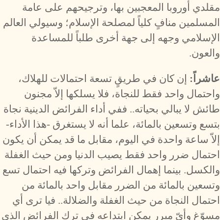
مقلدي أوروبا المعجبين بها، وترجيحهم على عامة
المسلمين منافٍ كلياً لمصلحة الإسلام؛ وسيولي العالم
الإسلامي وجهه إلى جهة أخرى طلباً للمساعدة
والعون.
عاشراً:
إن كان في طريقٍ تسعة احتمالات للهلاك،
واحتمال واحد فقط للنجاة، فلا يسلكها إلاّ مجنون
طائش لا يبالي بحياته.. ففي أداء الفرائض الدينية نجاة
بتسع وتسعين بالمائة، علما أنه لا يستغرق -هذا الأداء-
إلاّ ساعة واحدة في اليوم، مقابل ما قد يمكن أن يكون
احتمال ضرر واحد فقط يصيب الدنيا ومن حيث الغفلة
والكسل. بينما إهمال الفرائض وتركها فيه احتمال تسع
وتسعين بالمائة من الضرر مقابل واحد بالمائة من
احتمال النجاة من حيث الغفلة والضلالة.. فيا ترى أي
مسوّغٍ وأيّ مبرر يمكن ابتداعه في ترك الفرائض الذي