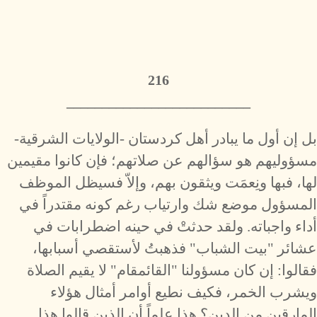
216
__________________________
بل إن أول ما يبادر أهل كردستان -الولايات الشرقية-
مسؤوليهم هو سؤالهم عن صلاتهم؛ فإن كانوا مقيمين
لها، فبها ونِعمَت ويثقون بهم، وإلاّ فسيظل الموظف
المسؤول موضع شك وارتياب رغم كونه مقتدراً في
أداء واجباته. ولقد حدثتْ في حينه اضطرابات في
عشائر "بيت الشباب" فذهبتُ لأستقصي أسبابها،
فقالوا: إن كان مسؤولنا "القائمقام" لا يقيم الصلاة
ويشرب الخمر، فكيف نطيع أوامر أمثال هؤلاء
المارقين من الدين؟ هذا علماً أن الذين قالوا هذا