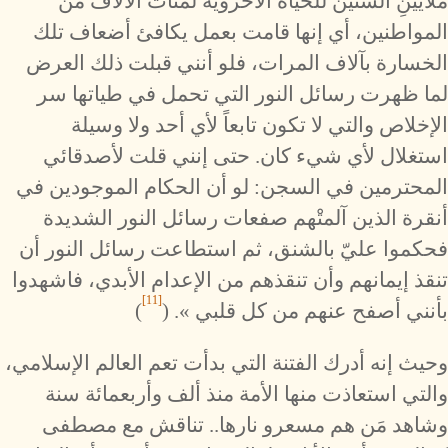
ملايينِ السنين للحياة الأخروية لمئات الآلاف من
المواطنين، أي إنها قامت بعمل يكافئ أضعاف تلك
الخسارة بآلاف المرات، فلو أنني قبلت ذلك العرض
لما ظهرت رسائل النور التي تحمل في طياتها سر
الإخلاص والتي لا تكون تابعاً لأي أحد ولا وسيلة
استغلال لأي شيء كان. حتى إنني قلت لأصدقائي
المحترمين في السجن: لو أن الحكام الموجودين في
أنقرة الذين آلمتْهم صفعات رسائل النور الشديدة
فحكموا عليّ بالشنق، ثم استطاعت رسائل النور أن
تنقذ إيمانهم وأن تنقذهم من الإعدام الأبدي، فاشهدوا
[11]
بأنني أصفح عنهم من كل قلبي ». (
)
وحيث إنه أدرك الفتنة التي بدأت تعم العالم الإسلامي،
والتي استعاذت منها الأمة منذ ألف وأربعمائة سنة
وشاهد مَن هم مسعرو نارها.. تناقش مع مصطفى