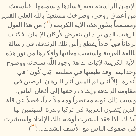
الإيمان الراسخة بغية إفسادها وتسميمها.. فتأسفتُ
من أعماق روحي، وصرختُ مستغيثاً باللّٰه العلي القدير
[3]
ومعتصماً بسُورِ هذه الآية الكريمة (
) من هذا الغول
الرهيب الذي يريد أن يتعرض لأركان الإيمان، فكتبت
برهاناً قوياً حاداً يقطع رأس تلك الزندقة، في رسالة
باللغة العربية واستقيت معانيها وأفكارها من نور هذه
الآية الكريمة لإثبات بداهة وجود اللّٰه سبحانه ووضوح
وحدانيته، وقد طبعتها في مطبعة "يَنِي كُون" في
أنقرة.. إلاّ أنني لم ألمس آثار البرهان الرصين في
مقاومة الزندقة وإيقاف زحفها إلى أذهان الناس.
وسبب ذلك كونه مختصراً ومجملاً جداً، فضلاً عن قلة
الذين يُتقنون العربية في تركيا وندرة المهتمين بها
آنذاك، لذا فقد انتشرت أوهام ذلك الإلحاد واستشرت
[4]
في صفوف الناس مع الأسف الشديد... (
)