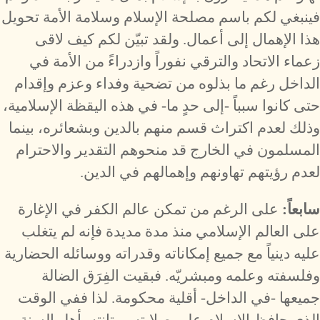
فينبغي لكم باسم مصلحة الإسلام وسلامة الأمة تحويل
هذا الإهمال إلى أعمال. ولقد تبيّن لكم كيف لاقى
زعماء الاتحاد والترقي نفوراً وازدراءً من الأمة في
الداخل رغم ما بذلوه من تضحية وفداء وعزم وإقدام
حتى كانوا سبباً -إلى حدٍ ما- في هذه اليقظة الإسلامية،
وذلك لعدم اكتراث قسم منهم بالدين وبشعائره، بينما
المسلمون في الخارج قد منحوهم التقدير والاحترام
لعدم رؤيتهم تهاونهم وإهمالهم في الدين.
سابعاً:
على الرغم من تمكن عالم الكفر في الإغارة
على العالم الإسلامي منذ مدة مديدة فإنه لم يتغلب
عليه دينياً مع جميع إمكاناته وقدراته ووسائله الحضارية
وفلسفته وعلمه ومبشريّه. فبقيت الفِرَق الضالة
جميعها -في الداخل- أقلية محكومة. لذا ففي الوقت