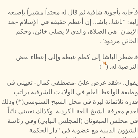
فأجابه بأجوبة شافية ثم قال له محتداً مشيراً بإصبعه
إليه: "باشا.. باشا.. إن أعظم حقيقة في الإسلام -بعد
الإيمان- هي الصلاة، والذي لا يصلي خائن، وحكم
الخائن مردود".
فاضطر الباشا إلى كظم غيظه وإلى إعطاء بعض
[8]
الترضية له. (
)
يقول: «فقد عرض عليّ -مصطفى كمال- تعييني في
وظيفة الواعظ العام في الولايات الشرقية براتب
قدره ثلاثمائة ليرة في محل الشيخ السنوسي(*) وذلك
لعدم معرفة الشيخ اللغة الكردية. وكذلك تعييني نائباً
في مجلس المبعوثان (المجلس النيابي) وفي رئاسة
الشؤون الدينية مع عضوية في "دار الحكمة