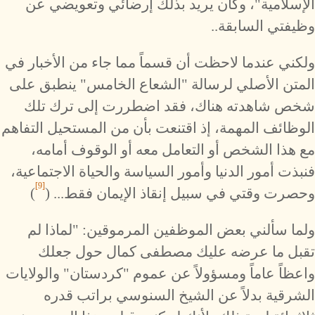
الإسلامية"، وكان يريد بذلك إرضائي وتعويضي عن
وظيفتي السابقة..
ولكني عندما لاحظت أن قسماً مما جاء من الأخبار في
المتن الأصلي لرسالة "الشعاع الخامس" ينطبق على
شخص شاهدته هناك، فقد اضطررت إلى ترك تلك
الوظائف المهمة، إذ اقتنعت بأن من المستحيل التفاهم
مع هذا الشخص أو التعامل معه أو الوقوف أمامه،
فنبذت أمور الدنيا وأمور السياسة والحياة الاجتماعية،
[9]
وحصرت وقتي في سبيل إنقاذ الإيمان فقط... (
)
ولما سألني بعض الموظفين المرموقين: "لماذا لم
تقبل ما عرضه عليك مصطفى كمال حول جعلك
واعظاً عاماً ومسؤولاً عن عموم "كردستان" والولايات
الشرقية بدلاً عن الشيخ السنوسي براتب قدره