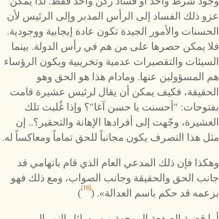
وجود شرط واحد أو فساد ركن واحد فقط. لذا يمكن
عزو ذلك الفساد إلى الرأس المدبر وإلى الرئيس لأن
الحسنات والأمور الجيدة تكون عادة إيجابية ووجودية.
فلا يمكن حصرها على من هم في رأس الدولة. بينما
السيئات والتقصيرات عدمية وتخريبية ويكون الرؤساء
هم المسؤولين عنها. ومادام هذا هو الحق وهو
الحقيقة، فكيف يمكن أن يقال لرئيس عشيرة قامت
بفتوحات: "أحسنت يا حسن آغا"؟ وإذا غُلبت تلك
العشيرة، وجّهت إلى أفرادها الإهانة والتحقير؟.. إن
مثل هذا التصرف يكون مجانباً للحق تماماً ومعاكساً له.
وهكذا فإن ذلك المدعي العام الذي قام باتهامي قد
جانب الحق والحقيقة وجانب الصواب، ومع ذلك فهو
[16]
بزعمه قد حكم باسم العدالة». (
)
أما قضية الصفعة الموجهة من رسائل النور إلى