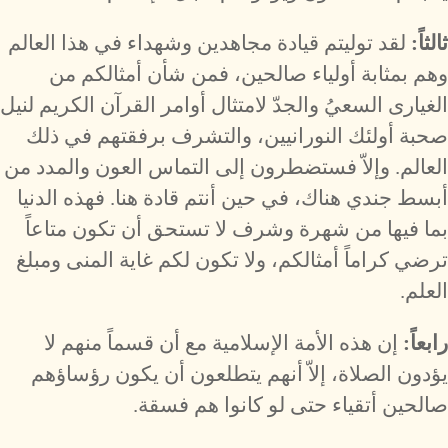
ثالثاً:
لقد توليتم قيادة مجاهدين وشهداء في هذا العالم
وهم بمثابة أولياء صالحين، فمن شأن أمثالكم من
الغيارى السعيُ والجدّ لامتثال أوامر القرآن الكريم لنيل
صحبة أولئك النورانيين، والتشرف برفقتهم في ذلك
العالم. وإلاّ فستضطرون إلى التماس العون والمدد من
أبسط جندي هناك، في حين أنتم قادة هنا. فهذه الدنيا
بما فيها من شهرة وشرف لا تستحق أن تكون متاعاً
ترضي كراماً أمثالكم، ولا تكون لكم غاية المنى ومبلغ
العلم.
رابعاً:
إن هذه الأمة الإسلامية مع أن قسماً منهم لا
يؤدون الصلاة، إلاّ أنهم يتطلعون أن يكون رؤساؤهم
صالحين أتقياء حتى لو كانوا هم فسقة.