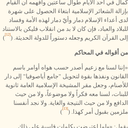
كمال في أحد الأيام طوال ساعتين وأفهمه أن القيام
بإزالة الشعائر الإسلامية ابتغاءَ الحصول على شهرة
لدى أعداء الإسلام دمار وأيّ دمار لهذه الأمة وفساد
للبلاد والعباد، فإن كان لا بد من انقلاب فليكن بالاستناد
[12]
إلى القرآن الكريم وجعله دستوراً للدولة الحديثة. (
)
من أقواله في المحاكم
«إننا لسنا مع زعيم أصدر حسب هواه أوامر باسم
القانون ونفذها بقوة لتحويل "جامع أياصوفيا" إلى دار
للأصنام، وجعل مقر المشيخة الإسلامية العامة ثانوية
للبنات، لسنا معه فكراً ولا موضوعاً، ولا من حيث
الدافع ولا من حيث النتيجة والغاية. ولا نجد أنفسنا
[13]
ملزمين بقبول أمر كهذا. (
)
يقول: «ولما اعترضت بكلمات قاسية على ذلك