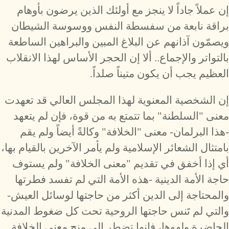
إن عملاً جاداً لا ينجز مع أولئك الذين يرضون بأوهام
براقة نابعة من سفسطة النفس ووسوسة الشيطان
ويصمّون آذانهم عن البلاغ المبين والبراهين الساطعة
بالتواتر والإجماع.. ألا إن الحجر الأساس لهذا الانقلاب
العظيم يجب أن يكون متيناً صلداً.
إن الشخصية المعنوية لهذا المجلس العالي قد تعهدت
معنى "السلطنة" بما تتمتع به من قوة، فإن لم يتعهد
-هذا البرلمان- معنى "الخلافة" وكالةً أيضاً ولم يقم
بامتثال الشعائر الإسلامية ولم يأمر الآخرين بالقيام بها،
أي إذا أخفق في تقديم "معنى الخلافة" ولم يستوف
حاجة الأمة الدينية -هذه الأمة التي لم تفسد فطرتها
والمحتاجة إلى الدين أكثر من حاجتها لوسائل العيش-
والتي لم تَنس حاجتها الروحية تحت كل ضغوط المدنية
الحاضرة ولهوها، فإنها تضطر إلى منح معنى الخلافة