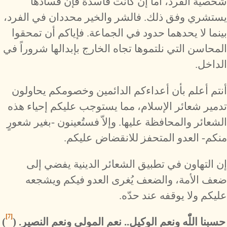
شخصية الفرد، أما إن كانت فاسدة فإن فسادها
يستشري وفق ذلك. فالشر والخير محددان في الفرد،
بينما لا يحدهما حدود في الجماعة. فإياكم أن تمحقوا
المحاسن التي نلتموها تجاه الخارج بإبدالها شروراً في
الداخل.
أنتم أعلم بأن أعداءكم الدائمين وخصومكم يحاولون
تدمير شعائر الإسلام، مما يستوجب عليكم إحياء هذه
الشعائر والمحافظة عليها. وإلاّ فستُعينون -بغير شعورٍ
منكم- العدو المتحفز للانقضاض عليكم.
إن التهاون في تطبيق الشعائر الدينية يفضي إلى
ضعف الأمة، والضعف يُغرى العدو فيكم ويشجعه
عليكم ولا يوقفه عند حدّه.
[7]
حسبنا اللّٰه ونعم الوكيل.. نعم المولى ونعم النصير. (
)