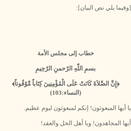
[وفيما يلي نص البيان]:
خطاب إلى مجلس الأمة
بسمِ اللّٰهِ الرّحمنِ الرّحِيمِ
﴿إِنَّ الصَّلاَةَ كَانَتْ عَلَى الْمُؤْمِنِينَ كِتَاباً مَّوْقُوتاً﴾
(النساء:103)
يا أيها المبعوثون! إنكم لمبعوثون ليوم عظيم.
أيها المجاهدون! ويا أهل الحل والعقد!