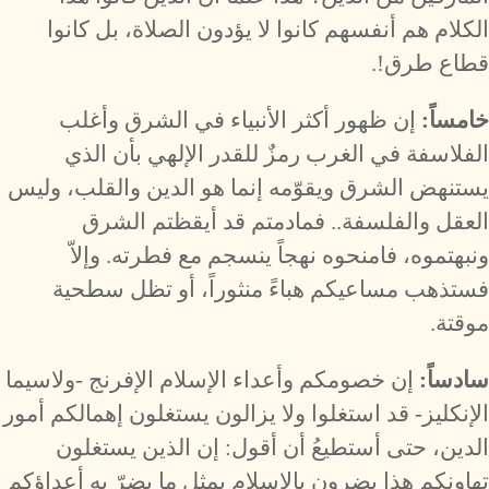
الكلام هم أنفسهم كانوا لا يؤدون الصلاة، بل كانوا
قطاع طرق!.
خامساً:
إن ظهور أكثر الأنبياء في الشرق وأغلب
الفلاسفة في الغرب رمزٌ للقدر الإلهي بأن الذي
يستنهض الشرق ويقوّمه إنما هو الدين والقلب، وليس
العقل والفلسفة.. فمادمتم قد أيقظتم الشرق
ونبهتموه، فامنحوه نهجاً ينسجم مع فطرته. وإلاّ
فستذهب مساعيكم هباءً منثوراً، أو تظل سطحية
موقتة.
سادساً:
إن خصومكم وأعداء الإسلام الإفرنج -ولاسيما
الإنكليز- قد استغلوا ولا يزالون يستغلون إهمالكم أمور
الدين، حتى أستطيعُ أن أقول: إن الذين يستغلون
تهاونكم هذا يضرون بالإسلام بمثل ما يضرّ به أعداؤكم