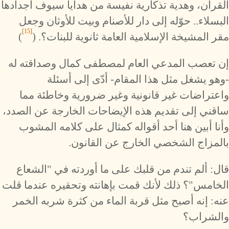
القرآن، وهدية تذكارية نفيسة من هدايا سيوف أجدادها
البسلاء.. حوّله إلى دار للأصنام وبيت للأوثان وجعل
[15]
مقر المشيخة الإسلامية العامة ثانوية للبنات؟. (
)
إن تعصب المدعي العام لمصطفى كمال وصداقته له
-وهو يشغل مثل هذا المقام- أدّى إلى أسئلة
واعتراضات غير قانونية وغير ضرورية وخاطئة مما
ساقني إلى تقديم هذه الإيضاحات الخارجة عن الصدد،
وأنا أبين هنا أحد أقواله كمثال على كلامه المشوب
بالمزاج الشخصي الخارج عن القانون.
قال: ألم تندم من قلبك على ما أوردته في "الشعاع
الخامس"؟ ذلك لأنك قمت بإهانته وتحقيره عندما قلت
عنه: إنه أصبح مثل قربة الماء من كثرة شربه الخمر
والشراب؟