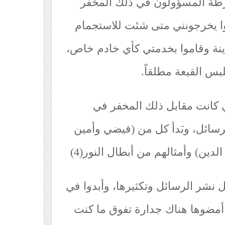
رطة المسؤولون في ذلك المخفر
نوا يخرجونني متى شئت للاستجمام
نة وقاموا بخدمتي كأي خادم خاص،
لبس القبعة مطلقاً.
ي كانت مقابل ذلك المخفر في
أليف الرسائل، وبَدأ كل من (فيضي وأمين
ن) وأمثالهم من أبطال النور(4)
نشر الرسائل وتكثيرها، وأبدوا في
ي أمضوها هناك جدارة تفوق ما كنت