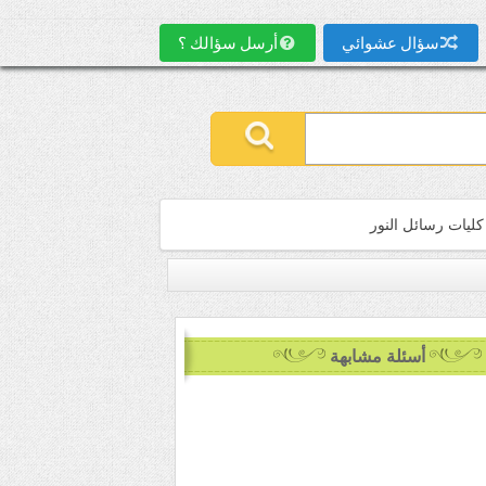
سؤال عشوائي
أرسل سؤالك ؟
كليات رسائل النور
أسئلة مشابهة