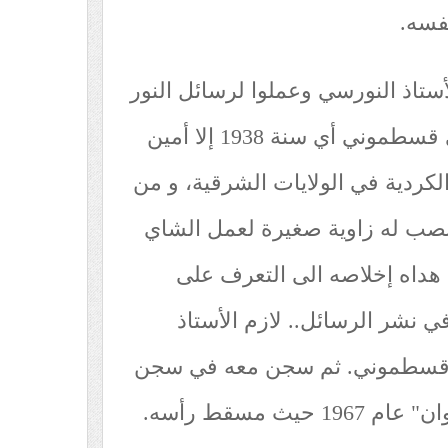
نفسه.
الأستاذ النورسي وعملوا لرسائل النور
بعد سنتين من نفي الأستاذ الى قسطموني أي سنة 1938 إلا أمين
كردية في الولايات الشرقية، و من
نصب له زاوية صغيرة لعمل الشاي
 هداه إخلاصه الى التعرف على
ي نشر الرسائل.. لازم الأستاذ
ي قسطموني. ثم سجن معه في سجن
دنيزلي، توفي رحمه الله في "وان" عام 1967 حيث مسقط رأسه.