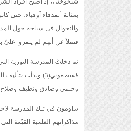
شيخوختي، إذ اصبح أفراد الش
بمثابة أصدقاء أوفياء، حتى كا
والتجوال في سياحة حول المدي
فضلاً عن أنهم لم يصروا عليّ ب
ثم دخلتُ المدرسة النورية الت
قسطموني(3) وبدأت بت
وحلمي وصادق ونظيف وصلاح الدي
يداومون في تلك المدرسة لاجل 
مذاكراتهم العلمية القيّمة الت