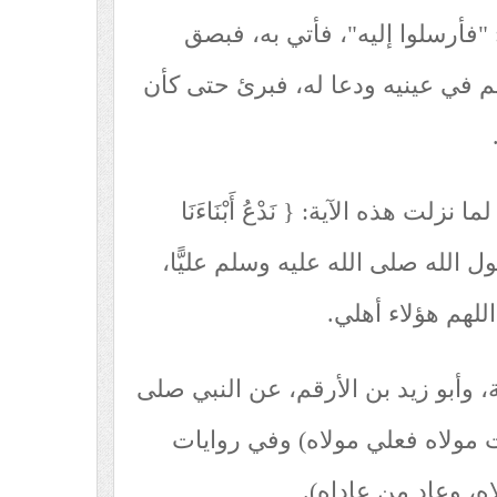
"فأرسلوا إليه"، فأتي به، فبصق
م في عينيه ودعا له، فبرئ حتى كأن
ت هذه الآية: { نَدْعُ أَبْنَاءَنَا
رسول الله صلى الله عليه وسلم عليًّا،
للهم هؤلاء أهلي.
وأبو زيد بن الأرقم، عن النبي صلى
 مولاه فعلي مولاه) وفي روايات
ه، وعاد من عاداه).