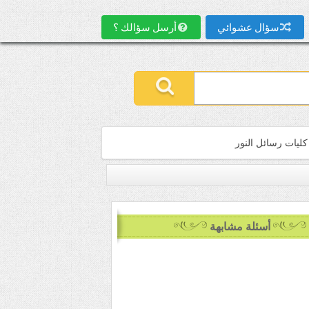
سؤال عشوائي
أرسل سؤالك ؟
كليات رسائل النور
أسئلة مشابهة