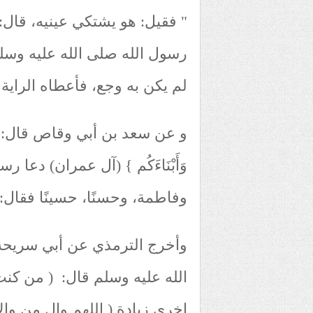
" فقيل: هو يشتكي عينيه، قال: 
رسول الله صلى الله عليه وسل
لم يكن به وجع، فأعطاه الراية.
و عن سعد بن أبي وقاص قال: لما نزل
وَأَبْنَاءَكُم } (آل عمران) دعا 
وفاطمة، وحسنًا، حسينًا فقال:ا
وأخرج الترمذي عن أبي سريحة، 
الله عليه وسلم قال: ( من كنت
اخرى زيادة ( اللهم وال من والا