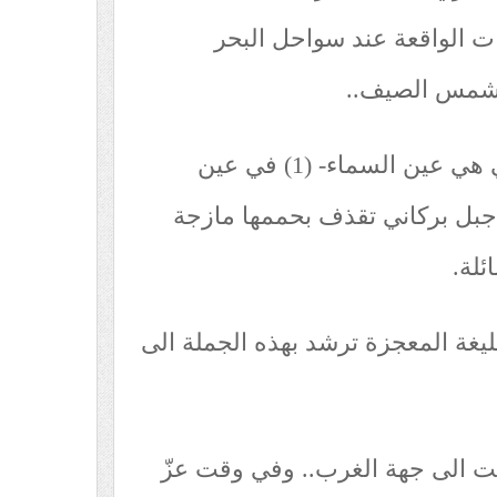
ت الواقعة عند سواحل البحر
 شمس الصيف..
او شاهد اختفاء الشمس – التي هي عين السماء- (1) في عين
 جبل بركاني تقذف بحممها مازجة
ئلة.
بليغة المعجزة ترشد بهذه الجملة الى
انت الى جهة الغرب.. وفي وقت عزّ