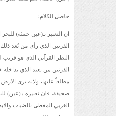
حاصل الكلام:
ان التعبير بـ(عين حمئة) للبحر
القرنين الذي رأى من بُعد ذلك ا
النظر القرآني الذي هو قريب 
القرنين من بعيد الذي يداخله خ
مطلعاً عليها، ولانه يرى الارض ميد
صحيفة، فان تعبيره بـ(عين) لل
الغربي المغطى بالضباب والابخ