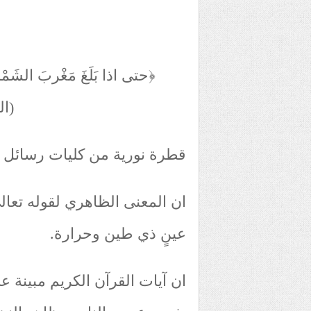
﴿حتى اذا بَلَغَ مَغْربَ الشَم
(ال
قطرة نورية من كليات رسائل 
ان المعنى الظاهري لقوله تعا
عينٍ ذي طين وحرارة.
ان آيات القرآن الكريم مبينة ع