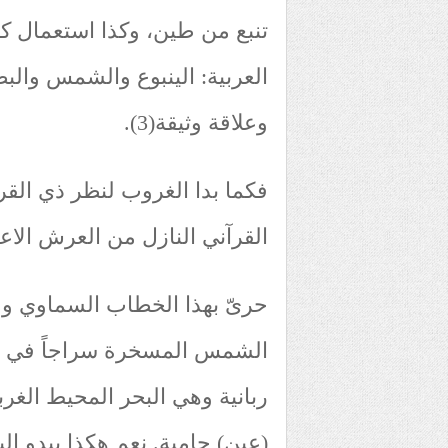
تنبع من طين، وكذا استعمال كل
العربية: الينبوع والشمس والب
وعلاقة وثيقة(3).
فكما بدا الغروب لنظر ذي القر
القرآني النازل من العرش الاع
حرىّ بهذا الخطاب السماوي و
الشمس المسخرة سراجاً في م
ربانية وهي البحر المحيط الغربي
(عين) حامية. نعم هكذا يبدو ال