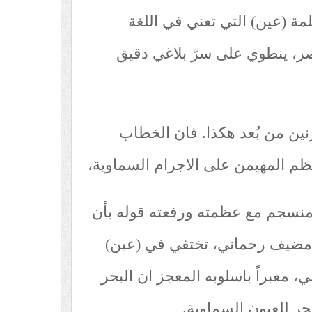
مة (عين) التي تعني في اللغة
صر، ينطوي على سرّ بلاغي دقيق
نين من بُعد هكذا. فان الخطاب
ظم المهيمن على الاجرام السماوية،
منسجم مع عظمته ورفعته قوله بأن
ضيف رحماني، تختفي في (عين)
، معبراً باسلوبه المعجز ان البحر
بحر للعيون السماوية.