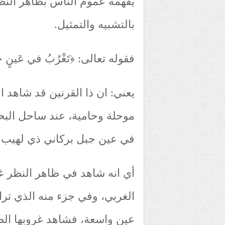
يفهمه عموم الناس بظاهر النظر،
بالتشبيه والتمثيل.
فقوله تعالى: ﴿تَغْرُبُ في عَينٍ 
يعني: ان ذا القرنين قد شاهد 
موحلة وحامية، عند ساحل البحر
في عين جبل بركاني ذي لهيب 
أي انه شاهد في ظاهر النظر غ
الغربي، وفي جزء منه الذي ترا
عينٍ واسعة، فشاهد غروبها الظ