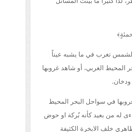
 لذا كثيراً ما بينت المسائل
حمئةٍ﴾
الشمس تغرب في ما يشبه عيناً
 المحيط الغربي، أو شاهد غروبها
ودخان.
روبها في سواحل البحر المحيط
ءى له من بعيد كأنه بُركة او حوض
اهري خلف الابخرة الكثيفة