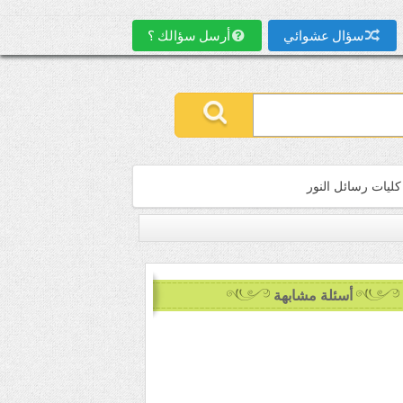
سؤال عشوائي
أرسل سؤالك ؟
كليات رسائل النور
أسئلة مشابهة