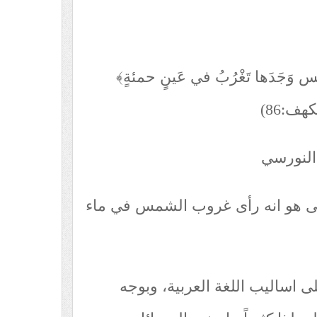
ْس وَجَدَها تَغْرُبُ في عَينٍ حمئةٍ﴾
كهف:86)
النورسي
لى هو انه رأى غروب الشمس في ماء
لى اساليب اللغة العربية، وبوجه