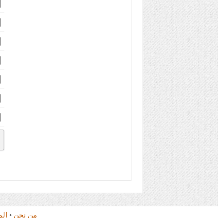
من نحن
•
ال