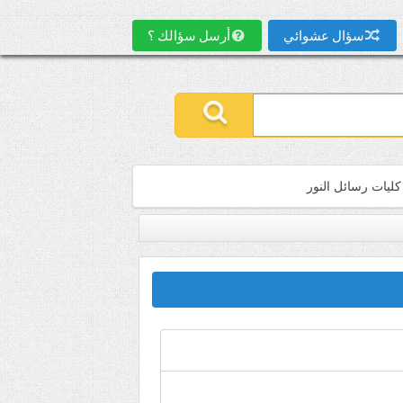
سؤال عشوائي
أرسل سؤالك ؟
كليات رسائل النور