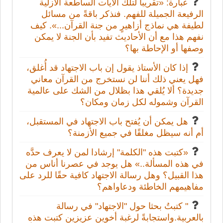
عبارة: «تقريبا لتلك الآيات الساطعة الأزلية
الرفيعة الجميلة للفهم. فنذكر باقةً من مسائل
لطيفة هي نماذج أزاهيرٍ من جنة القرآن...». كيف
نفهم هذا مع أن الأحاديث تفيد بأن الجنة لا يمكن
وصفها أو الإحاطة بها؟
إذا كان الأستاذ يقول إن باب الاجتهاد قد أُغلق،
فهل يعني ذلك أننا لن نستخرج من القرآن معاني
جديدة؟ ألا يُلقي هذا بظلال من الشك على عالمية
القرآن وشموله لكل زمان ومكان؟
هل يمكن أن يُفتح باب الاجتهاد في المستقبل،
أم أنه سيظل مغلقًا في جميع الأزمنة؟
«كتبت هذه "الكلمة" إرشادا لمن لا يعرف حدَّه
في هذه المسألة..» هل يوجد في عصرنا أناس من
هذا القبيل؟ وهل رسالة الاجتهاد كافية حقًا للرد على
مفاهيمهم الخاطئة ودعاواهم؟
" كتبتُ بحثا حول "الاجتهاد" في رسالة
بالعربية.واستجابةً لرغبة أخوين عزيزين كتبت هذه