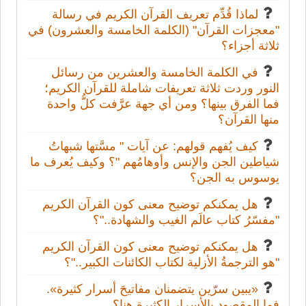
لماذا قُدِّم تعريف القرآن الكريم في رسالة
"معجزات القرآن" (الكلمة الخامسة والعشرون) في
ثلاثة أجزاء؟
في الكلمة الخامسة والعشرين من رسائل
النور وردت ثلاثة تعريفات شاملة للقرآن الكريم؛
فما الفرق بينها؟ ومن أي جهة عرَّفت كلُّ واحدة
منها القرآن؟
كيف يُفهم قولهم: عن آيات " مسَّتها شبهاتُ
شياطين الجن والإنس وأوهامُهم "؟ وكيف يُعرف ما
يوسوس به الجن؟
هل يمكنكم توضيح معنى كون القرآن الكريم
"مفسّرُ كتاب عالَم الغيب والشهادة.."؟
هل يمكنكم توضيح معنى كون القرآن الكريم
"هو الترجمةُ الأزلية لكتاب الكائنات الكبير.."؟
«يبين سرّين يتضمنان مفاتيحَ أسرار كثيرة».
فما المقصود بالأسرار الكثيرة هنا؟