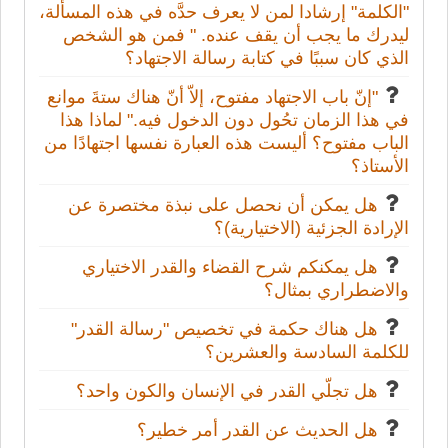
"الكلمة" إرشادا لمن لا يعرف حدَّه في هذه المسألة،
ليدرك ما يجب أن يقف عنده. " فمن هو الشخص
الذي كان سببًا في كتابة رسالة الاجتهاد؟
"إنّ باب الاجتهاد مفتوح، إلاّ أنّ هناك ستةَ موانع
في هذا الزمان تحُول دون الدخول فيه." لماذا هذا
الباب مفتوح؟ أليست هذه العبارة نفسها اجتهادًا من
الأستاذ؟
هل يمكن أن نحصل على نبذة مختصرة عن
الإرادة الجزئية (الاختيارية)؟
هل يمكنكم شرح القضاء والقدر الاختياري
والاضطراري بمثال؟
هل هناك حكمة في تخصيص "رسالة القدر"
للكلمة السادسة والعشرين؟
هل تجلّي القدر في الإنسان والكون واحد؟
هل الحديث عن القدر أمر خطير؟